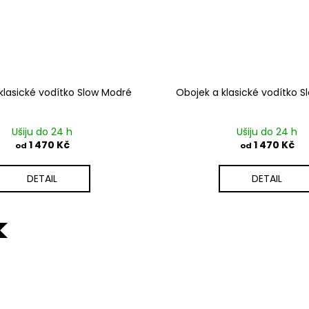
klasické vodítko Slow Modré
Obojek a klasické vodítko S
Ušiju do 24 h
Ušiju do 24 h
1 470 Kč
1 470 Kč
od
od
DETAIL
DETAIL