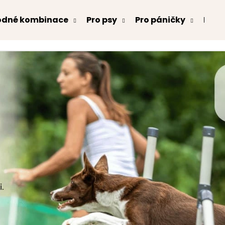
odné kombinace
Pro psy
Pro páničky
Kont
Co potřebujete najít?
HLEDAT
Doporučujeme