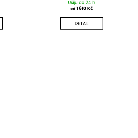
Ušiju do 24 h
1 610 Kč
od
DETAIL