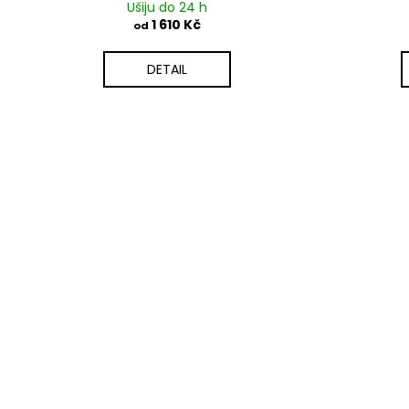
Ušiju do 24 h
1 610 Kč
od
DETAIL