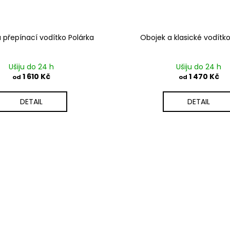
 přepínací vodítko Polárka
Obojek a klasické vodítko
Ušiju do 24 h
Ušiju do 24 h
1 610 Kč
1 470 Kč
od
od
DETAIL
DETAIL