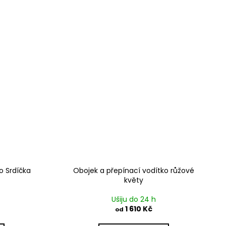
o Srdíčka
Obojek a přepínací vodítko růžové
květy
Ušiju do 24 h
1 610 Kč
od