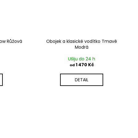
low Růžová
Obojek a klasické vodítko Tmavě
Modrá
Ušiju do 24 h
1 470 Kč
od
DETAIL