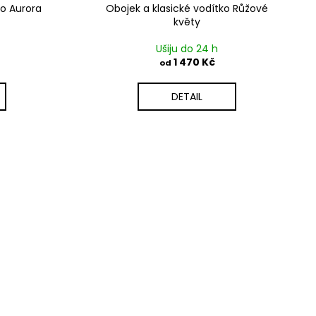
ko Aurora
Obojek a klasické vodítko Růžové
květy
Ušiju do 24 h
1 470 Kč
od
DETAIL