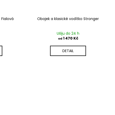
 Fialová
Obojek a klasické vodítko Stronger
Ušiju do 24 h
1 470 Kč
od
DETAIL