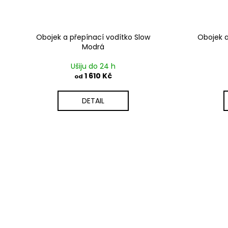
Obojek a přepínací vodítko Slow
Obojek a
Modrá
Ušiju do 24 h
1 610 Kč
od
DETAIL