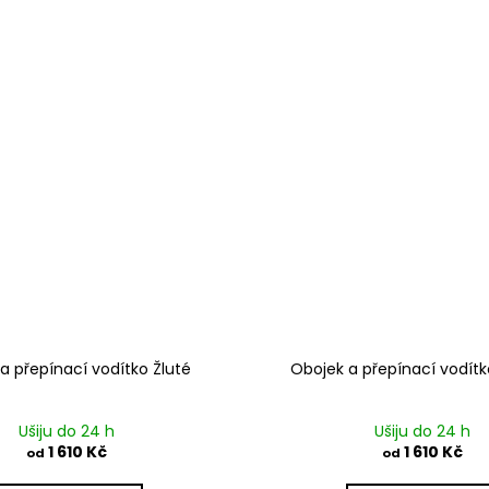
a přepínací vodítko Žluté
Obojek a přepínací vodítk
Ušiju do 24 h
Ušiju do 24 h
1 610 Kč
1 610 Kč
od
od