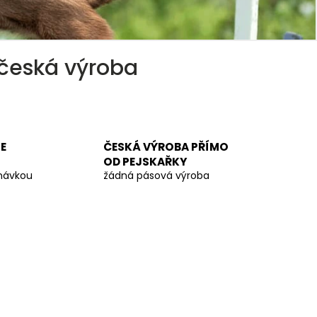
– česká výroba
E
ČESKÁ VÝROBA PŘÍMO
OD PEJSKAŘKY
dnávkou
žádná pásová výroba