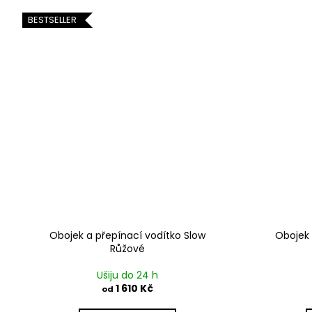
BESTSELLER
Obojek a přepínací vodítko Slow
Obojek 
Růžové
Ušiju do 24 h
1 610 Kč
od