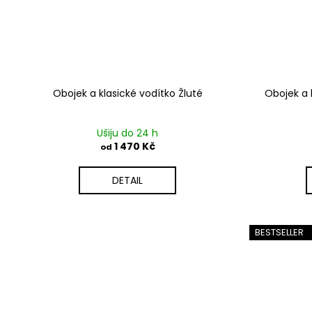
Obojek a klasické vodítko Žluté
Obojek a 
Ušiju do 24 h
1 470 Kč
od
DETAIL
BESTSELLER