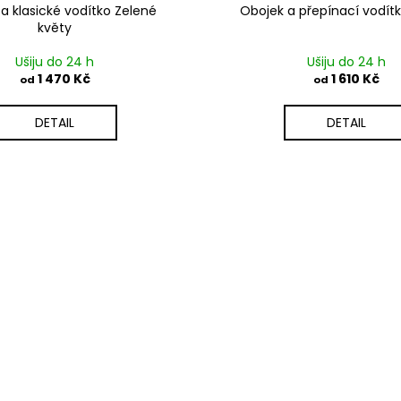
a klasické vodítko Zelené
Obojek a přepínací vodít
květy
Ušiju do 24 h
Ušiju do 24 h
1 470 Kč
1 610 Kč
od
od
DETAIL
DETAIL