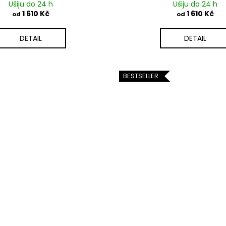
Ušiju do 24 h
Ušiju do 24 h
1 610 Kč
1 610 Kč
od
od
DETAIL
DETAIL
BESTSELLER