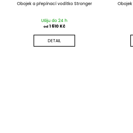
Obojek a přepínací vodítko Stronger
Obojek 
Ušiju do 24 h
1 610 Kč
od
DETAIL