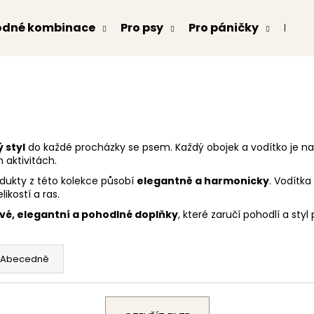
odné kombinace
Pro psy
Pro páničky
Kont
Co potřebujete najít?
HLEDAT
 styl
do každé procházky se psem. Každý obojek a vodítko je na
 aktivitách.
odukty z této kolekce působí
elegantně a harmonicky
. Vodítka
Doporučujeme
kostí a ras.
é, elegantní a pohodlné doplňky
, které zaručí pohodlí a st
Abecedně