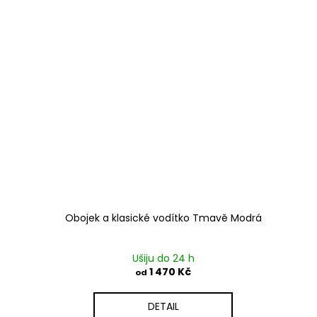
Obojek a klasické vodítko Tmavě Modrá
Ušiju do 24 h
1 470 Kč
od
DETAIL