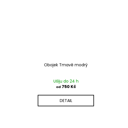
Obojek Tmavě modrý
Ušiju do 24 h
750 Kč
od
DETAIL