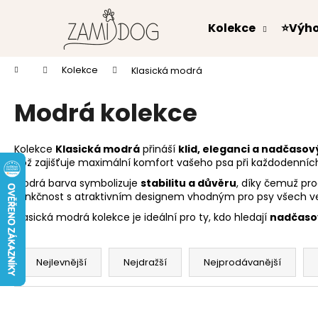
K
Přejít
na
o
Kolekce
⭐Výh
obsah
Zpět
Zpět
š
do
do
í
Domů
Kolekce
Klasická modrá
k
obchodu
obchodu
Modrá kolekce
Kolekce
Klasická modrá
přináší
klid, eleganci a nadčasový
což zajišťuje maximální komfort vašeho psa při každodenních
Modrá barva symbolizuje
stabilitu a důvěru
, díky čemuž pr
funkčnost s atraktivním designem vhodným pro psy všech veli
Klasická modrá kolekce je ideální pro ty, kdo hledají
nadčasov
Ř
a
Nejlevnější
Nejdražší
Nejprodávanější
z
e