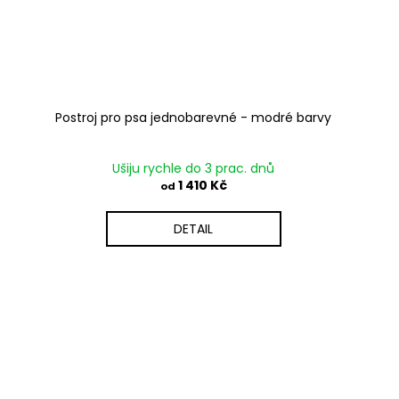
Postroj pro psa jednobarevné - modré barvy
Ušiju rychle do 3 prac. dnů
1 410 Kč
od
DETAIL