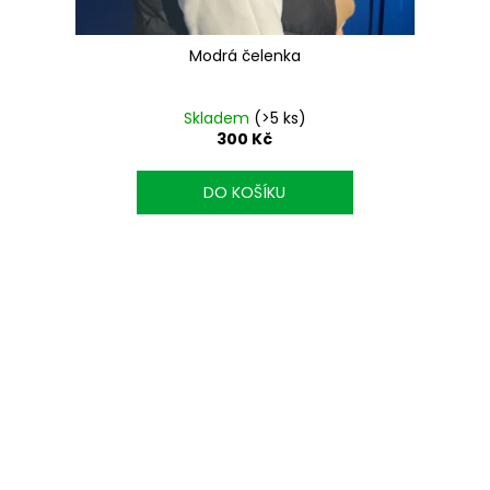
Modrá čelenka
Skladem
(>5 ks)
300 Kč
DO KOŠÍKU