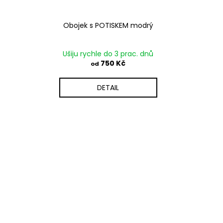
Obojek s POTISKEM modrý
Ušiju rychle do 3 prac. dnů
750 Kč
od
DETAIL