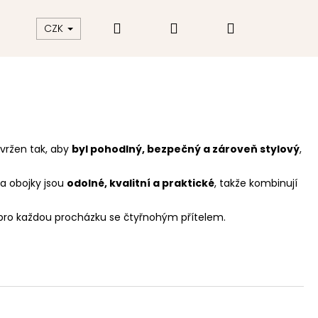
Hledat
Přihlášení
Nákupní
akt
Hodnocení obchodu
CZK
košík
vržen tak, aby
byl pohodlný, bezpečný a zároveň stylový
,
 a obojky jsou
odolné, kvalitní a praktické
, takže kombinují
yl pro každou procházku se čtyřnohým přítelem.