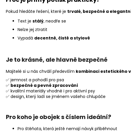
Pokud hledáte řešení, které je
trvalé, bezpečné a elegantn
Text je
stálý
, neodře se
Nelze jej ztratit
Vypadá
decentně, čistě a stylově
Je to krásné, ale hlavně bezpečné
Majitelé si u nás chválí především
kombinaci estetického v
✅ jemnost a pohodlí pro psa
✅
bezpečné a pevné zpracování
✅ kvalitní materiály vhodné i pro aktivní psy
✅ design, který ladí se jménem vašeho chlupáče
Pro koho je obojek s číslem ideální?
Pro štěňata, která ještě nemají návyk přiběhnout