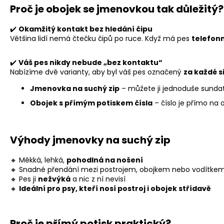
Proč je obojek se jmenovkou tak důležitý?
✔️
Okamžitý kontakt bez hledání čipu
Většina lidí nemá čtečku čipů po ruce. Když má pes
telefonn
✔️
Váš pes nikdy nebude „bez kontaktu“
Nabízíme dvě varianty, aby byl váš pes označený
za každé s
Jmenovka na suchý zip
– můžete ji jednoduše sundat
Obojek s přímým potiskem čísla
– číslo je přímo na 
Výhody jmenovky na suchý zip
🔸 Měkká, lehká,
pohodlná na nošení
🔸 Snadné přendání mezi postrojem, obojkem nebo vodítke
🔸 Pes ji
nežvýká
a nic z ní nevisí
🔸
Ideální pro psy, kteří nosí postroj i obojek střídavě
Proč je přímý potisk praktický?