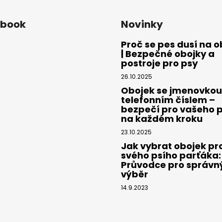
ebook
Novinky
Proč se pes dusí na o
| Bezpečné obojky a
postroje pro psy
26.10.2025
Obojek se jmenovkou
telefonním číslem –
bezpečí pro vašeho 
na každém kroku
23.10.2025
Jak vybrat obojek pr
svého psího parťáka:
Průvodce pro správn
výběr
14.9.2023