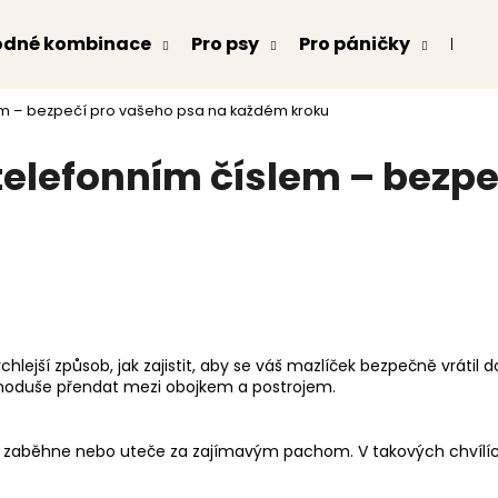
odné kombinace
Pro psy
Pro páničky
Kont
em – bezpečí pro vašeho psa na každém kroku
Co potřebujete najít?
elefonním číslem – bezpe
HLEDAT
Doporučujeme
ychlejší způsob, jak zajistit, aby se váš mazlíček bezpečně vrát
dnoduše přendat mezi obojkem a postrojem.
ek zaběhne nebo uteče za zajímavým pachom. V takových chvílí