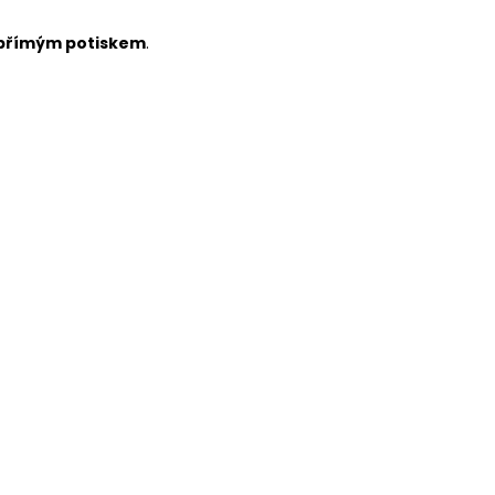
 přímým potiskem
.