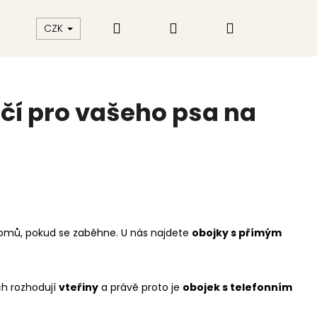
Hledat
Přihlášení
Nákupní
akt
Hodnocení obchodu
CZK
košík
čí pro vašeho psa na
il domů, pokud se zaběhne. U nás najdete
obojky s přímým
ch rozhodují
vteřiny
a právě proto je
obojek s telefonním