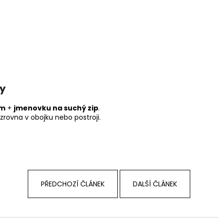
ty
em
+
jmenovku na suchý zip
.
 zrovna v obojku nebo postroji.
PŘEDCHOZÍ ČLÁNEK
DALŠÍ ČLÁNEK