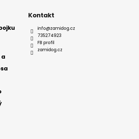
Kontakt
bojku
info
@
zamidog.cz
735274923
FB profil
zamidog.cz
 a
psa
o
ý