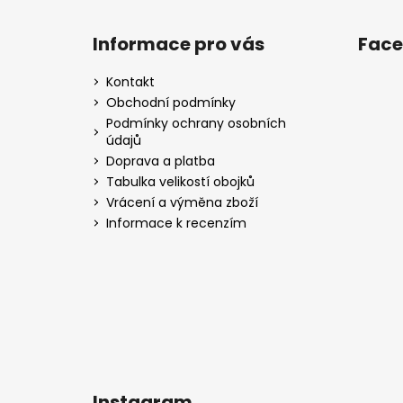
Z
á
Informace pro vás
Fac
p
a
Kontakt
t
Obchodní podmínky
í
Podmínky ochrany osobních
údajů
Doprava a platba
Tabulka velikostí obojků
Vrácení a výměna zboží
Informace k recenzím
Instagram