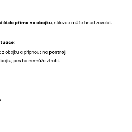
í číslo přímo na obojku
, nálezce může hned zavolat.
ituace
:
 z obojku a připnout na
postroj
.
obojku, pes ho nemůže ztratit.
m