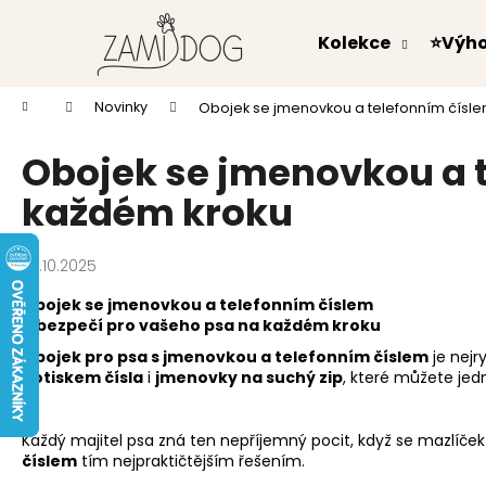
K
Přejít
na
o
Kolekce
⭐Výh
obsah
Zpět
Zpět
š
do
do
í
Domů
Novinky
Obojek se jmenovkou a telefonním čísl
k
obchodu
obchodu
Obojek se jmenovkou a t
každém kroku
23.10.2025
Obojek se jmenovkou a telefonním číslem
– bezpečí pro vašeho psa na každém kroku
Obojek pro psa s jmenovkou a telefonním číslem
je nejr
potiskem čísla
i
jmenovky na suchý zip
, které můžete je
Každý majitel psa zná ten nepříjemný pocit, když se mazlíč
číslem
tím nejpraktičtějším řešením.