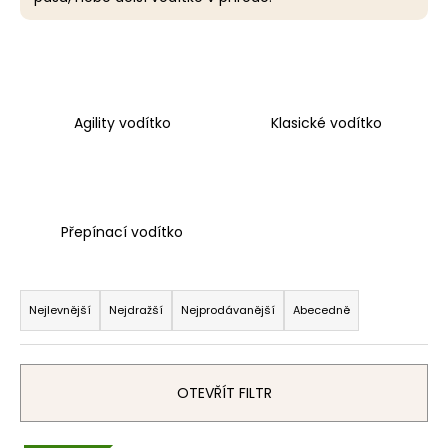
a
j
í
t
Agility vodítko
Klasické vodítko
?
Přepínací vodítko
HLEDAT
Ř
a
Nejlevnější
Nejdražší
Nejprodávanější
Abecedně
D
z
o
e
p
o
n
OTEVŘÍT FILTR
r
í
u
p