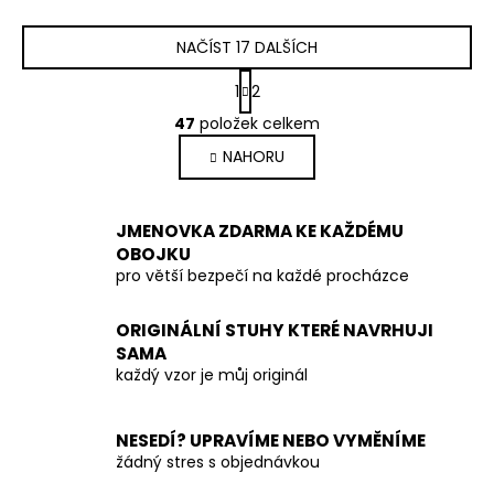
NAČÍST 17 DALŠÍCH
S
1
2
t
O
r
47
položek celkem
v
á
NAHORU
l
n
k
á
o
d
v
a
JMENOVKA ZDARMA KE KAŽDÉMU
á
OBOJKU
c
n
pro větší bezpečí na každé procházce
í
í
p
r
ORIGINÁLNÍ STUHY KTERÉ NAVRHUJI
v
SAMA
každý vzor je můj originál
k
y
v
NESEDÍ? UPRAVÍME NEBO VYMĚNÍME
ý
žádný stres s objednávkou
p