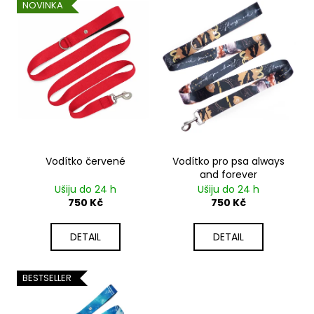
V
č
NOVINKA
r
u
ý
o
j
p
e
d
i
m
u
s
e
k
p
t
r
ů
o
d
Vodítko červené
Vodítko pro psa always
u
and forever
k
Ušiju do 24 h
Ušiju do 24 h
t
750 Kč
750 Kč
ů
DETAIL
DETAIL
BESTSELLER