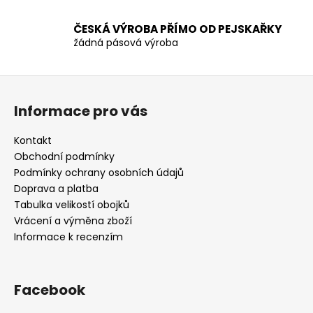
i
s
ČESKÁ VÝROBA PŘÍMO OD PEJSKAŘKY
u
žádná pásová výroba
Z
á
Informace pro vás
p
a
Kontakt
t
Obchodní podmínky
í
Podmínky ochrany osobních údajů
Doprava a platba
Tabulka velikostí obojků
Vrácení a výměna zboží
Informace k recenzím
Facebook