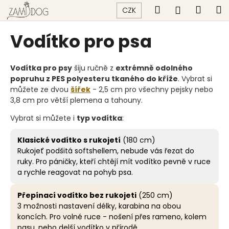
K
Přejít
Hledat
Náku
M
Přihlášen
CZK
na
o
obsah
Zpět
Zpět
košík
š
Vodítko pro psa
í
C
k
o
Vodítka pro psy
šiju ručně z
extrémně odolného
popruhu z PES polyesteru tkaného do kříže
. Vybrat si
p
můžete ze dvou
šířek
- 2,5 cm pro všechny pejsky nebo
o
3,8 cm pro větší plemena a tahouny.
t
Vybrat si můžete i
typ vodítka
:
ř
e
Klasické vodítko s rukojetí
(180 cm)
b
Rukojeť podšitá softshellem, nebude vás řezat do
u
ruky. Pro páničky, kteří chtějí mít vodítko pevně v ruce
a rychle reagovat na pohyb psa.
j
e
Přepínací vodítko bez rukojeti
(250 cm)
t
3 možnosti nastavení délky, karabina na obou
e
koncích. Pro volné ruce - nošení přes rameno, kolem
n
pasu, nebo delší vodítko v přírodě.