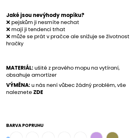
č
u
j
Jaké jsou nevýhody mopíku?
e
❌ pejskům ji nesmíte nechat
m
❌ mají ji tendenci trhat
e
❌ může se prát v pračce ale snižuje se životnost
hračky
MATERIÁL:
ušité z pravého mopu na vytíraní,
obsahuje amortizer
VÝMĚNA:
u nás není vůbec žádný problém, vše
naleznete
ZDE
BARVA POPRUHU