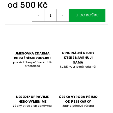
od
500 Kč
Měrná
DO KOŠÍKU
cena:
ORIGINÁLNÍ STUHY
JMENOVKA ZDARMA
KTERÉ NAVRHUJI
KE KAŽDÉMU OBOJKU
SAMA
pro větší bezpečí na každé
procházce
každý vzor je můj originál
NESEDÍ? UPRAVÍME
ČESKÁ VÝROBA PŘÍMO
NEBO VYMĚNÍME
OD PEJSKAŘKY
žádný stres s objednávkou
žádná pásová výroba