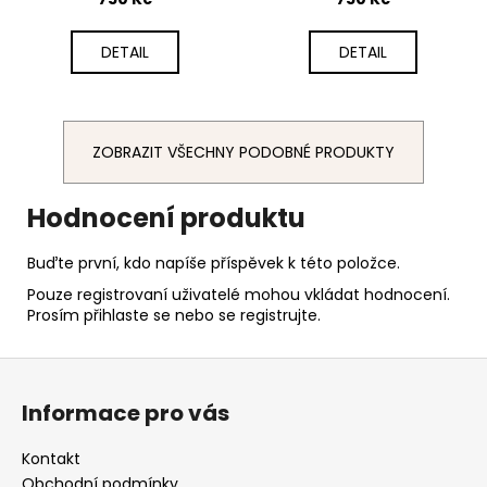
DETAIL
DETAIL
ZOBRAZIT VŠECHNY PODOBNÉ PRODUKTY
Hodnocení produktu
Buďte první, kdo napíše příspěvek k této položce.
Pouze registrovaní uživatelé mohou vkládat hodnocení.
Prosím
přihlaste se
nebo se
registrujte
.
Z
á
Informace pro vás
p
a
Kontakt
t
Obchodní podmínky