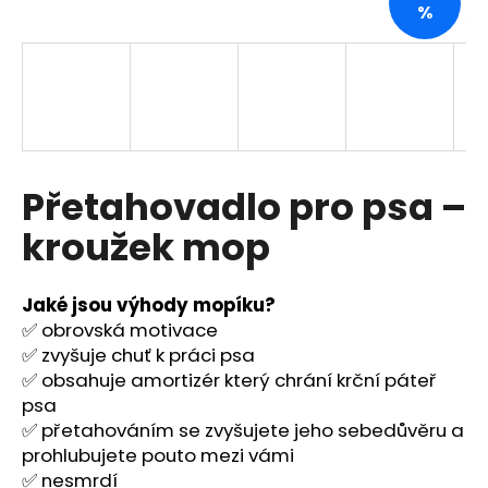
%
a
j
í
t
?
Přetahovadlo pro psa –
kroužek mop
HLEDAT
Jaké jsou výhody mopíku?
✅ obrovská motivace
D
✅ zvyšuje chuť k práci psa
o
✅ obsahuje amortizér který chrání krční páteř
p
psa
o
✅ přetahováním se zvyšujete jeho sebedůvěru a
r
prohlubujete pouto mezi vámi
u
✅ nesmrdí