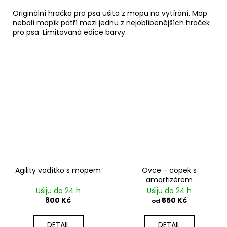
Originální hračka pro psa ušita z mopu na vytírání. Mop
nebolí mopík patří mezi jednu z nejoblíbenějších hraček
pro psa. Limitovaná edice barvy.
Agility vodítko s mopem
Ovce - copek s
amortizérem
Ušiju do 24 h
Ušiju do 24 h
800 Kč
550 Kč
od
DETAIL
DETAIL