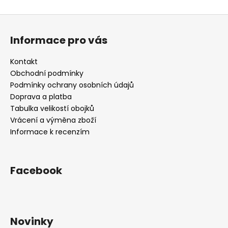
Z
á
Informace pro vás
p
a
Kontakt
t
Obchodní podmínky
í
Podmínky ochrany osobních údajů
Doprava a platba
Tabulka velikostí obojků
Vrácení a výměna zboží
Informace k recenzím
Facebook
Novinky