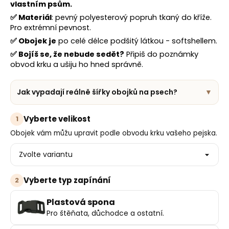
č
vlastním psům.
u
✅
Materiál
: pevný polyesterový popruh tkaný do kříže.
j
Pro extrémní pevnost.
e
✅
Obojek je
po celé délce podšitý látkou - softshellem.
m
✅
Bojíš se, že nebude sedět?
Připiš do poznámky
e
obvod krku a ušiju ho hned správně.
Jak vypadají reálně šířky obojků na psech?
▼
Vyberte velikost
1
Obojek vám můžu upravit podle obvodu krku vašeho pejska.
Vyberte typ zapínání
2
Plastová spona
Pro štěňata, důchodce a ostatní.