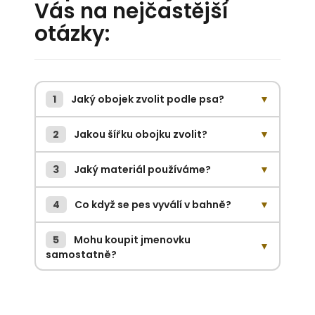
Vás na nejčastější
otázky:
1
Jaký obojek zvolit podle psa?
▼
2
Jakou šířku obojku zvolit?
▼
3
Jaký materiál používáme?
▼
4
Co když se pes vyválí v bahně?
▼
5
Mohu koupit jmenovku
▼
samostatně?