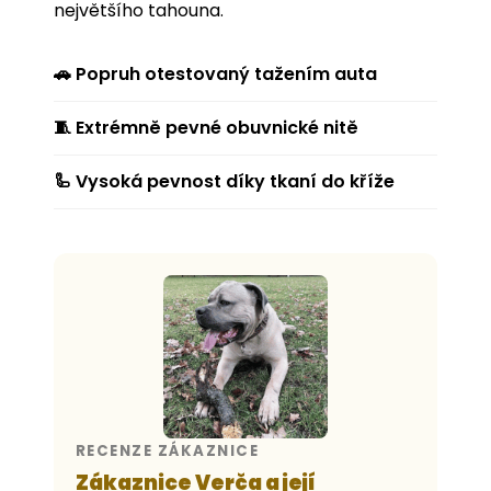
největšího tahouna.
🚗 Popruh otestovaný tažením auta
🧵 Extrémně pevné obuvnické nitě
🦾 Vysoká pevnost díky tkaní do kříže
RECENZE ZÁKAZNICE
Zákaznice Verča a její