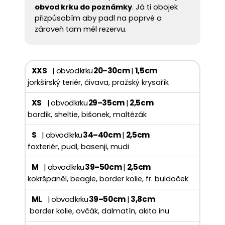
obvod krku do poznámky
. Já ti obojek
přizpůsobím aby padl na poprvé a
zároveň tam měl rezervu.
XXS
| obvod krku
20–30 cm
|
1,5 cm
jorkšírský teriér, čivava, pražský krysařík
XS
| obvod krku
29–35 cm
|
2,5 cm
bordík, sheltie, bišonek, maltézák
S
| obvod krku
34–40 cm
|
2,5 cm
foxteriér, pudl, basenji, mudi
M
| obvod krku
39–50 cm
|
2,5 cm
kokršpaněl, beagle, border kolie, fr. buldoček
ML
| obvod krku
39–50 cm
|
3,8 cm
border kolie, ovčák, dalmatín, akita inu