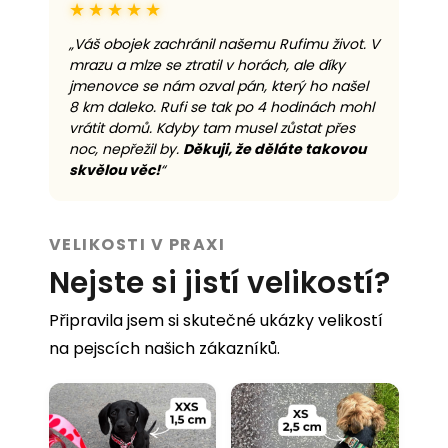
★★★★★
„Váš obojek zachránil našemu Rufimu život. V
mrazu a mlze se ztratil v horách, ale díky
jmenovce se nám ozval pán, který ho našel
8 km daleko. Rufi se tak po 4 hodinách mohl
vrátit domů. Kdyby tam musel zůstat přes
noc, nepřežil by.
Děkuji, že děláte takovou
skvělou věc!
“
VELIKOSTI V PRAXI
Nejste si jistí velikostí?
Připravila jsem si skutečné ukázky velikostí
na pejscích našich zákazníků.