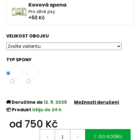
Kovová spona
Pro silné psy.
+50 Kč
VELIKOST OBOJKU
TYP SPONY
🚚 Doručíme do
12. 8. 2026
Možnosti doručení
📦 Produkt
Ušiju do 24 h
od
750 Kč
Měrná
DO KOŠÍKU
cena: