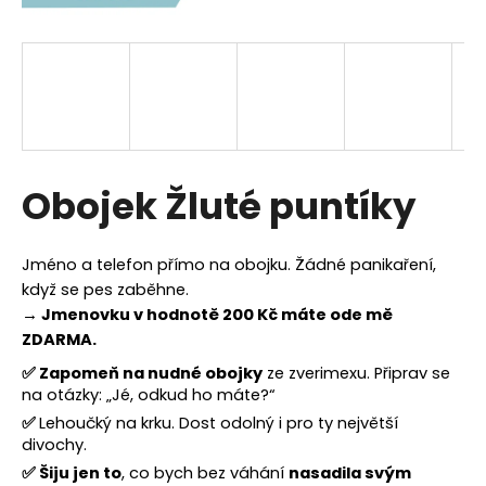
a
j
í
t
?
Obojek Žluté puntíky
HLEDAT
Jméno a telefon přímo na obojku. Žádné panikaření,
když se pes zaběhne.
→ Jmenovku v hodnotě 200 Kč máte ode mě
ZDARMA.
D
o
✅
Zapomeň na nudné obojky
ze zverimexu. Připrav se
p
na otázky: „Jé, odkud ho máte?“
o
✅
Lehoučký na krku. Dost odolný i pro ty největší
r
divochy.
u
✅
Šiju jen to
, co bych bez váhání
nasadila svým