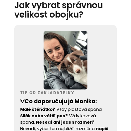
Jak vybrat správnou
velikost obojku?
TIP OD ZAKLADATELKY
Co doporučuju já Monika:
💡
Malé štěňátko?
Vždy plastová spona.
Silák nebo větší pes?
Vždy kovová
spona.
Nesedí ani jeden rozměr?
Nevadí, vyber ten nejbližší rozměr a
napiš