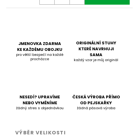
ORIGINÁLNÍ STUHY
JMENOVKA ZDARMA
KTERÉ NAVRHUJI
KE KAŽDÉMU OBOJKU
SAMA
pro větší bezpečí na každé
procházce
každý vzor je můj originál
NESEDÍ? UPRAVÍME
ČESKÁ VÝROBA PŘÍMO
NEBO VYMĚNÍME
OD PEJSKAŘKY
žádný stres s objednávkou
žádná pásová výroba
VÝBĚR VELIKOSTI