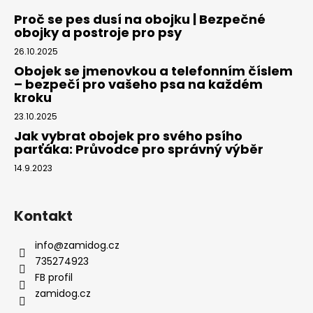
Proč se pes dusí na obojku | Bezpečné
obojky a postroje pro psy
26.10.2025
Obojek se jmenovkou a telefonním číslem
– bezpečí pro vašeho psa na každém
kroku
23.10.2025
Jak vybrat obojek pro svého psího
parťáka: Průvodce pro správný výběr
14.9.2023
Kontakt
info
@
zamidog.cz
735274923
FB profil
zamidog.cz