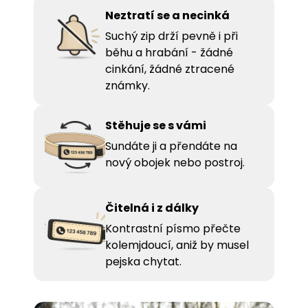
Neztratí se a necinká
Suchý zip drží pevně i při
běhu a hrabání - žádné
cinkání, žádné ztracené
známky.
Stěhuje se s vámi
Sundáte ji a přendáte na
nový obojek nebo postroj.
Čitelná i z dálky
Kontrastní písmo přečte
kolemjdoucí, aniž by musel
pejska chytat.