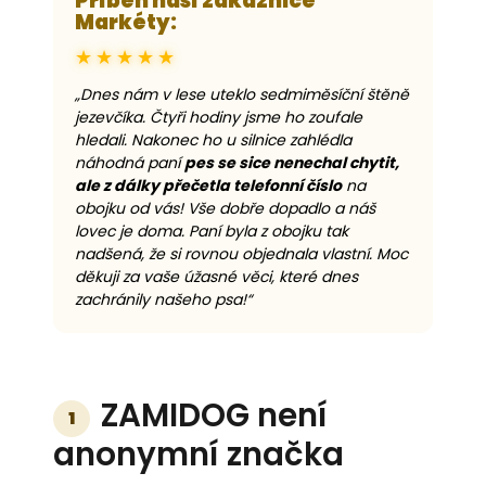
Příběh naší zákaznice
Markéty:
★★★★★
„Dnes nám v lese uteklo sedmiměsíční štěně
jezevčíka. Čtyři hodiny jsme ho zoufale
hledali. Nakonec ho u silnice zahlédla
náhodná paní
pes se sice nenechal chytit,
ale z dálky přečetla telefonní číslo
na
obojku od vás! Vše dobře dopadlo a náš
lovec je doma. Paní byla z obojku tak
nadšená, že si rovnou objednala vlastní. Moc
děkuji za vaše úžasné věci, které dnes
zachránily našeho psa!“
ZAMIDOG není
1
anonymní značka