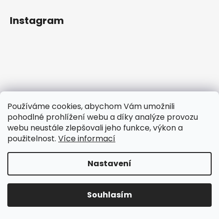
Instagram
Používáme cookies, abychom Vám umožnili
pohodlné prohlížení webu a díky analýze provozu
webu neustále zlepšovali jeho funkce, výkon a
použitelnost.
Více informací
Sledovat na Instagramu
Nastavení
Vytvořil Shoptet
Copyright 2026
E-shop Zamidog
. Všechna práva
Souhlasím
vyhrazena.