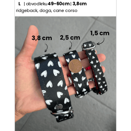
L
| obvod krku
49–60 cm
|
3,8 cm
ridgeback, doga, cane corso