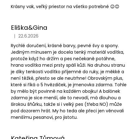
č
Krásny vak, veľký priestor na všetko potrebné 😉😊
u
j
e
Eliška&Gina
m
e
|
22.6.2026
Hodnocení obchodu je 5 z 5 hvězdiček.
Rychlé doručení, krásné barvy, pevné švy a spony.
Jediným mínusem je docela tenký materiál vodítka,
protože když ho držím a pes nečekaně potáhne,
hrana vodítka mezi prsty spálí kůži. Na druhou stranu
je díky tenkosti vodítko příjemné do ruky, je měkké a
není těžké, přesto se ale neutrhne! Obrovským plus,
které si říká o 5 hvězdiček, je jmenovka zdarma. Tohle
by mělo být povinně na každém obojku! A balónek
zdarma je sice menší, ale to nevadí, má dlouhou a
širokou šňůrku, takže si i velký pes (třeba NO) může
pod dozorem hrát. My ho teda ale přeci jen věnovali
menšímu pesanovi, pro jistotu.
Kateřina Tůmová