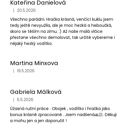
Kateřina Danielová
|
20.5.2026
Hodnocení obchodu je 5 z 5 hvězdiček.
Všechno parádní. Hračka krásná, venčící kuklu jsem
tedy ještě nevyužila, ale je moc hezká a heboučká,
skoro se těším na zimu. :) Až naše malá vlčice
přestane všechno demolovat, tak určitě vybereme i
nějaký hezký vodítko.
Martina Minxova
|
19.5.2026
Hodnocení obchodu je 5 z 5 hvězdiček.
Gabriela Málková
|
6.5.2026
Hodnocení obchodu je 5 z 5 hvězdiček.
Úžasná ruční práce . Obojek , vodítko i hračka jako
bonus krásně zpracované . Jsem nadšená🙏🏻. Děkuji
a mohu jen a jen doporučit !