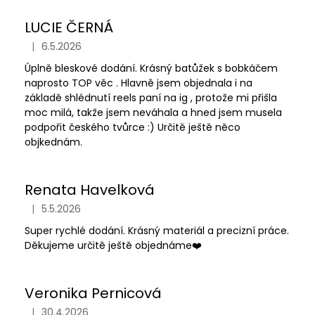
LUCIE ČERNÁ
|
6.5.2026
Hodnocení obchodu je 5 z 5 hvězdiček.
Úplně bleskové dodání. Krásný batůžek s bobkáčem
naprosto TOP věc . Hlavně jsem objednala i na
základě shlédnutí reels paní na ig , protože mi přišla
moc milá, takže jsem neváhala a hned jsem musela
podpořit českého tvůrce :) Určitě ještě něco
objkednám.
Renata Havelková
|
5.5.2026
Hodnocení obchodu je 5 z 5 hvězdiček.
Super rychlé dodání. Krásný materiál a precizní práce.
Děkujeme určitě ještě objednáme❤️
Veronika Pernicová
|
30.4.2026