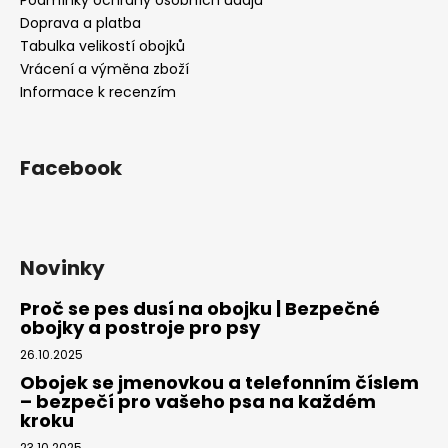
í
v
Doprava a platba
k
Tabulka velikostí obojků
y
Vrácení a výměna zboží
v
Informace k recenzím
ý
p
i
s
Facebook
u
Novinky
Proč se pes dusí na obojku | Bezpečné
obojky a postroje pro psy
26.10.2025
Obojek se jmenovkou a telefonním číslem
– bezpečí pro vašeho psa na každém
kroku
23.10.2025