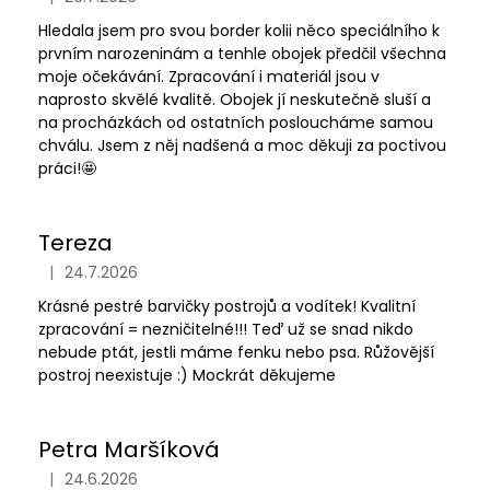
s
Hodnocení obchodu je 5 z 5 hvězdiček.
a
h
Hledala jsem pro svou border kolii něco speciálního k
j
o
prvním narozeninám a tenhle obojek předčil všechna
moje očekávání. Zpracování i materiál jsou v
í
d
naprosto skvělé kvalitě. Obojek jí neskutečně sluší a
t
n
na procházkách od ostatních posloucháme samou
?
o
chválu. Jsem z něj nadšená a moc děkuji za poctivou
c
práci!🤩
e
n
Tereza
í
HLEDAT
|
24.7.2026
Hodnocení obchodu je 5 z 5 hvězdiček.
Krásné pestré barvičky postrojů a vodítek! Kvalitní
zpracování = nezničitelné!!! Teď už se snad nikdo
D
nebude ptát, jestli máme fenku nebo psa. Růžovější
o
postroj neexistuje :) Mockrát děkujeme
p
o
r
Petra Maršíková
u
|
24.6.2026
Hodnocení obchodu je 5 z 5 hvězdiček.