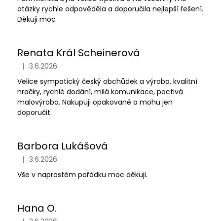
otázky rychle odpověděla a doporučila nejlepší řešení.
Děkuji moc
Renata Král Scheinerová
|
3.6.2026
Hodnocení obchodu je 5 z 5 hvězdiček.
Velice sympatický český obchůdek a výroba, kvalitní
hračky, rychlé dodání, milá komunikace, poctivá
malovýroba. Nakupuji opakovaně a mohu jen
doporučit.
Barbora Lukášová
|
3.6.2026
Hodnocení obchodu je 5 z 5 hvězdiček.
Vše v naprostém pořádku moc děkuji.
Hana O.