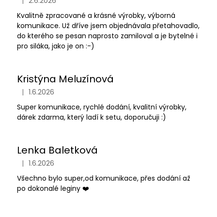
|
2.6.2026
Hodnocení obchodu je 5 z 5 hvězdiček.
Kvalitně zpracované a krásné výrobky, výborná
komunikace. Už dříve jsem objednávala přetahovadlo,
do kterého se pesan naprosto zamiloval a je bytelné i
pro siláka, jako je on :-)
Kristýna Meluzínová
|
1.6.2026
Hodnocení obchodu je 5 z 5 hvězdiček.
Super komunikace, rychlé dodání, kvalitní výrobky,
dárek zdarma, který ladí k setu, doporučuji :)
Lenka Baletková
|
1.6.2026
Hodnocení obchodu je 5 z 5 hvězdiček.
Všechno bylo super,od komunikace, přes dodání až
po dokonalé leginy ❤️