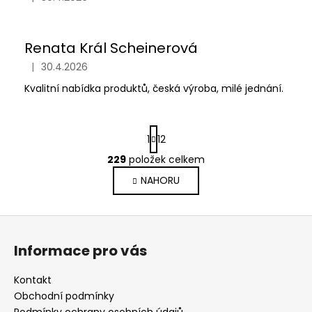
Hodnocení obchodu je 5 z 5 hvězdiček.
Renata Král Scheinerová
|
30.4.2026
Hodnocení obchodu je 5 z 5 hvězdiček.
Kvalitní nabídka produktů, česká výroba, milé jednání.
S
1
12
t
r
229
položek celkem
O
á
v
NAHORU
n
l
k
o
á
Z
v
d
á
á
a
Informace pro vás
n
p
c
í
í
a
Kontakt
p
t
Obchodní podmínky
r
Podmínky ochrany osobních údajů