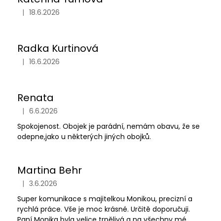
|
18.6.2026
Hodnocení obchodu je 5 z 5 hvězdiček.
Radka Kurtinová
|
16.6.2026
Hodnocení obchodu je 5 z 5 hvězdiček.
Renata
|
6.6.2026
Hodnocení obchodu je 5 z 5 hvězdiček.
Spokojenost. Obojek je parádní, nemám obavu, že se
odepne,jako u některých jiných obojků.
Martina Behr
|
3.6.2026
Hodnocení obchodu je 5 z 5 hvězdiček.
Super komunikace s majitelkou Monikou, precizní a
rychlá práce. Vše je moc krásné. Určitě doporučuji.
Paní Monika byla velice trpělivá a na všechny mé