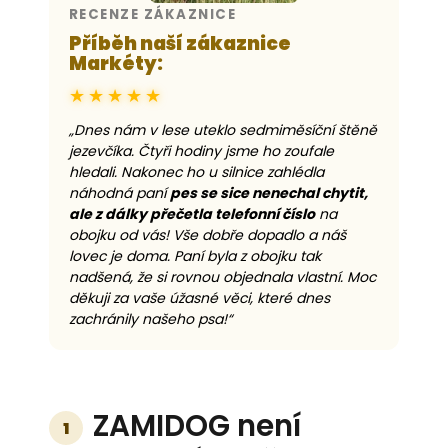
RECENZE ZÁKAZNICE
Příběh naší zákaznice
Markéty:
★★★★★
„Dnes nám v lese uteklo sedmiměsíční štěně
jezevčíka. Čtyři hodiny jsme ho zoufale
hledali. Nakonec ho u silnice zahlédla
náhodná paní
pes se sice nenechal chytit,
ale z dálky přečetla telefonní číslo
na
obojku od vás! Vše dobře dopadlo a náš
lovec je doma. Paní byla z obojku tak
nadšená, že si rovnou objednala vlastní. Moc
děkuji za vaše úžasné věci, které dnes
zachránily našeho psa!“
ZAMIDOG není
1