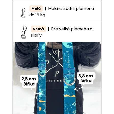
|
Malá–střední plemena
Malá
do 15 kg
|
Pro velká plemena a
Velká
siláky