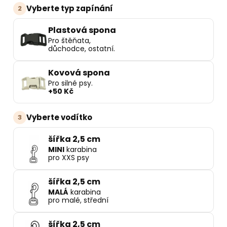
Vyberte typ zapínání
2
Plastová spona
Pro štěňata,
důchodce, ostatní.
Kovová spona
Pro silné psy.
+50 Kč
Vyberte vodítko
3
šířka 2,5 cm
MINI
karabina
pro XXS psy
šířka 2,5 cm
MALÁ
karabina
pro malé, střední
šířka 2,5 cm