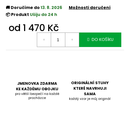
🚚 Doručíme do
13. 8. 2026
Možnosti doručení
📦 Produkt
Ušiju do 24 h
od
1 470 Kč
Měrná
DO KOŠÍKU
cena:
ORIGINÁLNÍ STUHY
JMENOVKA ZDARMA
KTERÉ NAVRHUJI
KE KAŽDÉMU OBOJKU
SAMA
pro větší bezpečí na každé
procházce
každý vzor je můj originál