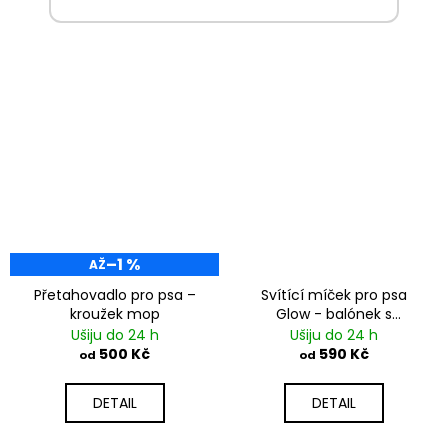
–1 %
AŽ
Přetahovadlo pro psa –
Svítící míček pro psa
kroužek mop
Glow - balónek s
amortizérem
Ušiju do 24 h
Ušiju do 24 h
500 Kč
590 Kč
od
od
DETAIL
DETAIL