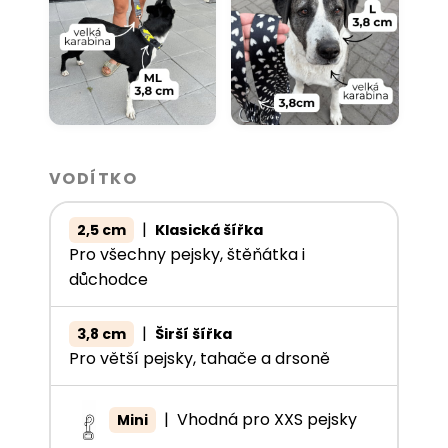
VODÍTKO
|
2,5 cm
Klasická šířka
Pro všechny pejsky, štěňátka i
důchodce
|
3,8 cm
Širší šířka
Pro větší pejsky, tahače a drsoně
|
Vhodná pro XXS pejsky
Mini