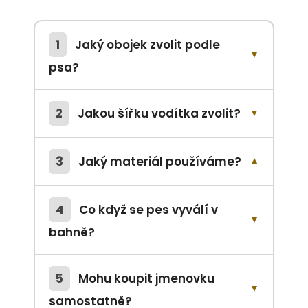
1
Jaký obojek zvolit podle
▼
psa?
2
Jakou šířku vodítka zvolit?
▼
3
Jaký materiál používáme?
▼
4
Co když se pes vyválí v
▼
bahně?
5
Mohu koupit jmenovku
▼
samostatně?