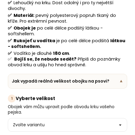
č
✅
Lehoučký na krku. Dost odolný i pro ty největší
u
divochy.
j
✅
Materiál:
pevný polyesterový popruh tkaný do
e
kříže. Pro extrémní pevnost.
m
✅
Obojek je
po celé délce podšitý látkou -
e
softshellem.
✅
Rukojeť u vodítka
je po celé délce podšitá
látkou
- softshellem.
✅
Vodítko je dlouhé
180 cm
.
✅
Bojíš se, že nebude sedět?
Připiš do poznámky
obvod krku a ušiju ho hned správně.
Jak vypadá reálná velikost obojku na psovi?
▼
Vyberte velikost
1
Obojek vám můžu upravit podle obvodu krku vašeho
pejska.