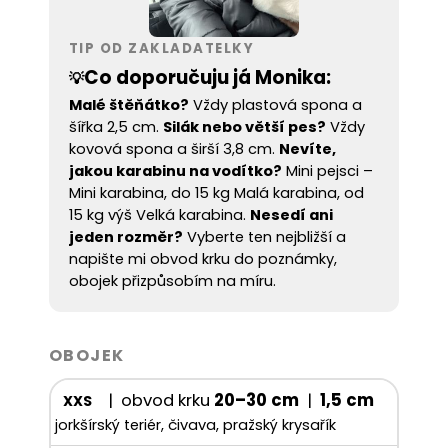
TIP OD ZAKLADATELKY
Co doporučuju já Monika:
💡
Malé štěňátko?
Vždy plastová spona a
šířka 2,5 cm.
Silák nebo větší pes?
Vždy
kovová spona a širší 3,8 cm.
Nevíte,
jakou karabinu na vodítko?
Mini pejsci –
Mini karabina, do 15 kg Malá karabina, od
15 kg výš Velká karabina.
Nesedí ani
jeden rozměr?
Vyberte ten nejbližší a
napište mi obvod krku do poznámky,
obojek přizpůsobím na míru.
OBOJEK
| obvod krku
20–30 cm
|
1,5 cm
XXS
jorkšírský teriér, čivava, pražský krysařík