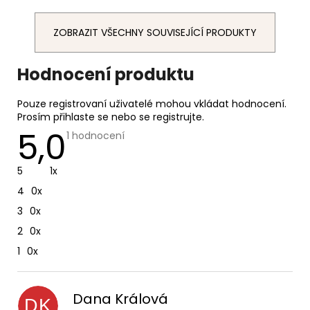
ZOBRAZIT VŠECHNY SOUVISEJÍCÍ PRODUKTY
V
Hodnocení produktu
ý
p
Pouze registrovaní uživatelé mohou vkládat hodnocení.
i
Prosím
přihlaste se
nebo se
registrujte
.
5,0
s
Průměrné
1 hodnocení
hodnocení
h
produktu
o
je
5
1x
5,0
d
z
4
0x
n
5
hvězdiček.
o
3
0x
c
2
0x
e
1
0x
n
í
Dana Králová
DK