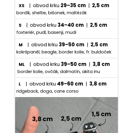
| obvod krku
29–35 cm
|
2,5 cm
XS
bordík, sheltie, bišonek, maltézák
| obvod krku
34–40 cm
|
2,5 cm
S
foxteriér, pudl, basenji, mudi
| obvod krku
39–50 cm
|
2,5 cm
M
kokršpaněl, beagle, border kolie, fr. buldoček
| obvod krku
39–50 cm
|
3,8 cm
ML
border kolie, ovčák, dalmatín, akita inu
| obvod krku
49–60 cm
|
3,8 cm
L
ridgeback, doga, cane corso