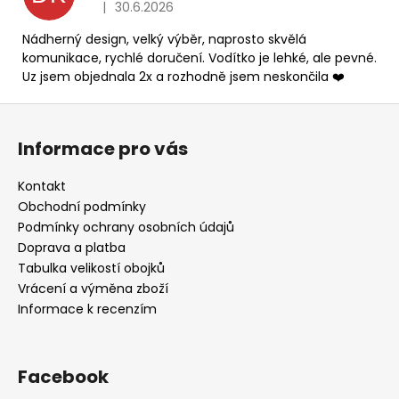
|
30.6.2026
Hodnocení produktu je 5 z 5 hvězdiček.
Nádherný design, velký výběr, naprosto skvělá
komunikace, rychlé doručení. Vodítko je lehké, ale pevné.
Uz jsem objednala 2x a rozhodně jsem neskončila ❤️
Z
á
Informace pro vás
p
a
Kontakt
t
Obchodní podmínky
í
Podmínky ochrany osobních údajů
Doprava a platba
Tabulka velikostí obojků
Vrácení a výměna zboží
Informace k recenzím
Facebook