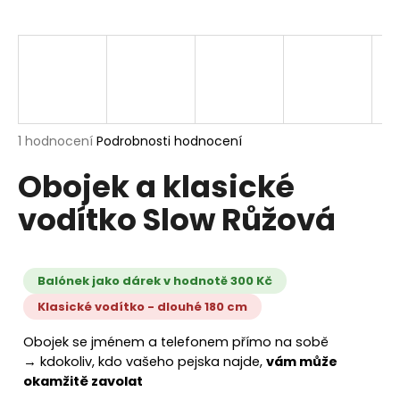
a
j
í
t
?
Průměrné
1 hodnocení
Podrobnosti hodnocení
hodnocení
Obojek a klasické
produktu
je
HLEDAT
vodítko Slow Růžová
5,0
z
5
hvězdiček.
Balónek jako dárek v hodnotě 300 Kč
D
o
Klasické vodítko - dlouhé 180 cm
p
o
Obojek se jménem a telefonem přímo na sobě
r
→ kdokoliv, kdo vašeho pejska najde,
vám může
u
okamžitě zavolat