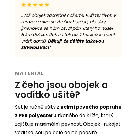
★★★★★
„Váš obojek zachránil našemu Rufimu život. V
mrazu a mlze se ztratil v horách, ale díky
jmenovce se nám ozval pán, který ho našel
8 km daleko. Rufi se tak po 4 hodinách mohl
vrátit domů.
Děkuji, že děláte takovou
skvělou věc!
“
MATERIÁL
Z čeho jsou obojek a
vodítko ušité?
Set je ručně ušitý z
velmi pevného popruhu
z PES polyesteru
tkaného do kříže, který
zajišťuje maximální pevnost. Obojek i rukojeť
vodítka jsou po celé délce podšité