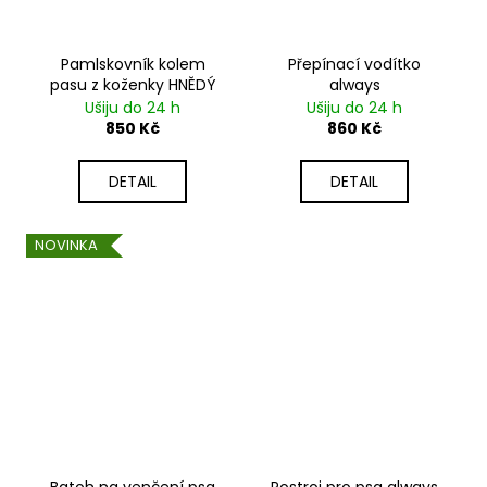
Pamlskovník kolem
Přepínací vodítko
pasu z koženky HNĚDÝ
always
Ušiju do 24 h
Ušiju do 24 h
850 Kč
860 Kč
DETAIL
DETAIL
NOVINKA
Batoh na venčení psa
Postroj pro psa always