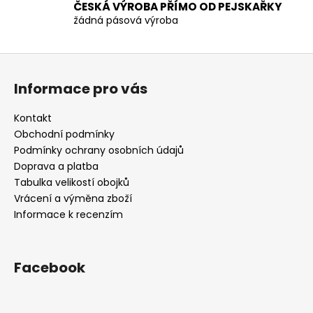
p
ČESKÁ VÝROBA PŘÍMO OD PEJSKAŘKY
žádná pásová výroba
i
s
u
Z
á
Informace pro vás
p
a
Kontakt
t
Obchodní podmínky
í
Podmínky ochrany osobních údajů
Doprava a platba
Tabulka velikostí obojků
Vrácení a výměna zboží
Informace k recenzím
Facebook