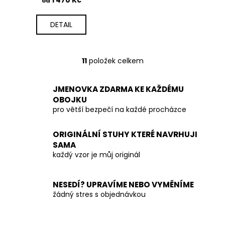
od
DETAIL
11
položek celkem
O
v
l
JMENOVKA ZDARMA KE KAŽDÉMU
á
OBOJKU
d
pro větší bezpečí na každé procházce
a
c
ORIGINÁLNÍ STUHY KTERÉ NAVRHUJI
í
SAMA
p
každý vzor je můj originál
r
v
NESEDÍ? UPRAVÍME NEBO VYMĚNÍME
k
žádný stres s objednávkou
y
v
ý