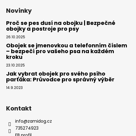
Novinky
Proč se pes dusí na obojku | Bezpečné
obojky a postroje pro psy
26.10.2025
Obojek se jmenovkou a telefonním číslem
– bezpečí pro vašeho psa na každém
kroku
23.10.2025
Jak vybrat obojek pro svého psího
parťáka: Průvodce pro správný výběr
14.9.2023
Kontakt
info
@
zamidog.cz
735274923
FB profil