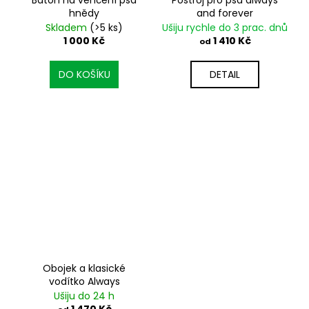
hnědy
and forever
Skladem
(>5 ks)
Ušiju rychle do 3 prac. dnů
1 000 Kč
1 410 Kč
od
DO KOŠÍKU
DETAIL
Obojek a klasické
vodítko Always
Ušiju do 24 h
1 470 Kč