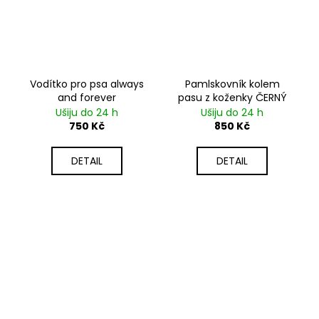
Vodítko pro psa always
Pamlskovník kolem
and forever
pasu z koženky ČERNÝ
Ušiju do 24 h
Ušiju do 24 h
750 Kč
850 Kč
DETAIL
DETAIL