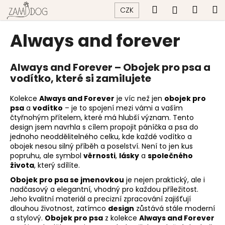
K
Přejít
Hledat
Náku
M
Přihlášen
CZK
na
o
obsah
Zpět
Zpět
košík
š
Always and forever
í
C
k
o
Always and Forever – Obojek pro psa a
vodítko, které si zamilujete
p
o
Kolekce
Always and Forever
je víc než jen
obojek pro
t
psa
a
vodítko
– je to spojení mezi vámi a vaším
ř
čtyřnohým přítelem, které má hlubší význam. Tento
design jsem navrhla s cílem propojit páníčka a psa do
e
jednoho neoddělitelného celku, kde každé vodítko a
b
obojek nesou silný příběh a poselství. Není to jen kus
popruhu, ale symbol
věrnosti
,
lásky
a
společného
u
života
, který sdílíte.
j
Obojek pro psa se jmenovkou
je nejen praktický, ale i
e
nadčasový a elegantní, vhodný pro každou příležitost.
t
Jeho kvalitní materiál a precizní zpracování zajišťují
dlouhou životnost, zatímco
design
zůstává stále moderní
e
a stylový.
Obojek pro psa
z kolekce
Always and Forever
n