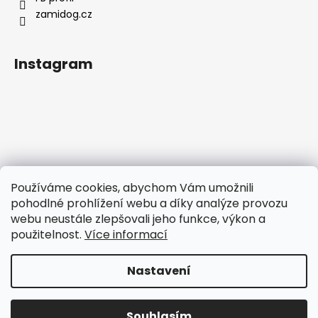
zamidog.cz
Instagram
Používáme cookies, abychom Vám umožnili
pohodlné prohlížení webu a díky analýze provozu
webu neustále zlepšovali jeho funkce, výkon a
použitelnost.
Více informací
Sledovat na Instagramu
Nastavení
Vytvořil Shoptet
Copyright 2026
E-shop Zamidog
. Všechna práva
Souhlasím
vyhrazena.