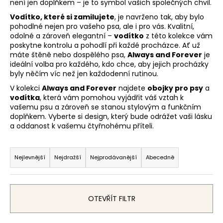
není jen doplňkem – je to symbol vašich společných chvil.
a
Vodítko, které si zamilujete
, je navrženo tak, aby bylo
j
pohodlné nejen pro vašeho psa, ale i pro vás. Kvalitní,
í
odolné a zároveň elegantní –
vodítko
z této kolekce vám
poskytne kontrolu a pohodlí při každé procházce. Ať už
t
máte štěně nebo dospělého psa,
Always and Forever
je
?
ideální volba pro každého, kdo chce, aby jejich procházky
byly něčím víc než jen každodenní rutinou.
V kolekci
Always and Forever
najdete
obojky pro psy
a
vodítka
, která vám pomohou vyjádřit váš vztah k
vašemu psu a zároveň se stanou stylovým a funkčním
HLEDAT
doplňkem. Vyberte si design, který bude odrážet vaši lásku
a oddanost k vašemu čtyřnohému příteli.
Ř
a
D
Nejlevnější
Nejdražší
Nejprodávanější
Abecedně
o
z
p
e
o
n
OTEVŘÍT FILTR
r
í
u