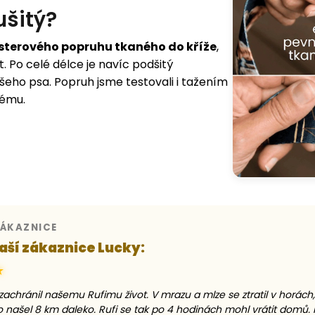
ušitý?
sterového popruhu tkaného do kříže
,
. Po celé délce je navíc podšitý
šeho psa. Popruh jsme testovali i tažením
lému.
ZÁKAZNICE
aší zákaznice Lucky:
★
zachránil našemu Rufimu život. V mrazu a mlze se ztratil v horác
o našel 8 km daleko. Rufi se tak po 4 hodinách mohl vrátit domů.