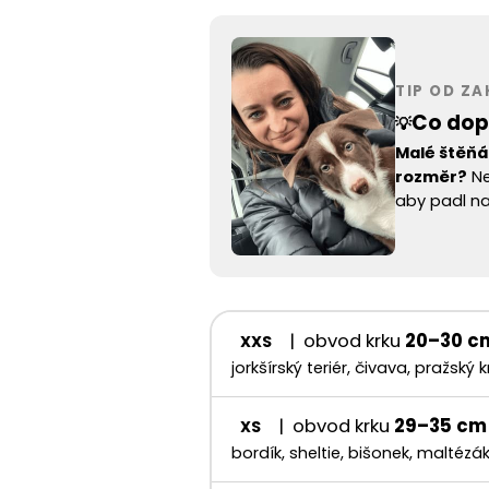
TIP OD Z
Co dop
💡
Malé štěňá
rozměr?
Ne
aby padl na
| obvod krku
20–30 c
XXS
jorkšírský teriér, čivava, pražský k
| obvod krku
29–35 cm
XS
bordík, sheltie, bišonek, maltézá