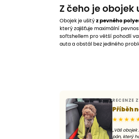
Z čeho je obojek 
Obojek je ušitý
z pevného polye
který zajišťuje maximální pevnost
softshellem pro větší pohodlí va
auta a obstál bez jediného prob
RECENZE 
Příběh n
★★★★
„Váš obojek 
pán, který h