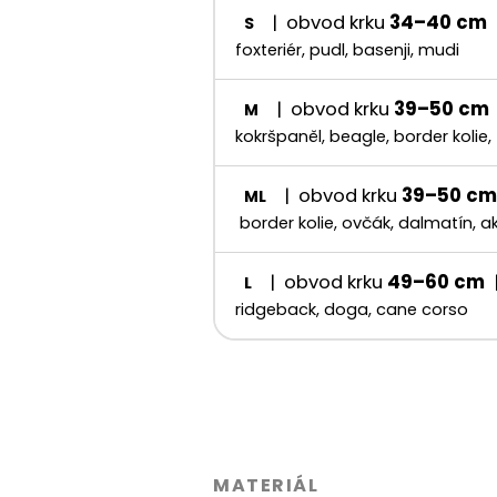
| obvod krku
34–40 cm
S
foxteriér, pudl, basenji, mudi
| obvod krku
39–50 cm
M
kokršpaněl, beagle, border kolie,
| obvod krku
39–50 cm
ML
border kolie, ovčák, dalmatín, ak
| obvod krku
49–60 cm
L
ridgeback, doga, cane corso
MATERIÁL