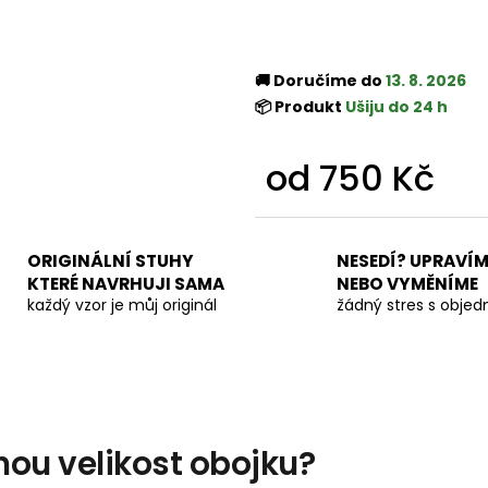
🚚 Doručíme do
13. 8. 2026
📦 Produkt
Ušiju do 24 h
od
750 Kč
Měrná
cena:
ORIGINÁLNÍ STUHY
NESEDÍ? UPRAVÍM
KTERÉ NAVRHUJI SAMA
NEBO VYMĚNÍME
každý vzor je můj originál
žádný stres s obje
nou velikost obojku?