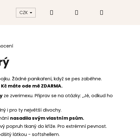
Hledat
Přihlášení
Nákupní
akt
Hodnocení obchodu
CZK
košík
nocení
rý
jku. Žádné panikaření, když se pes zaběhne.
 Kč máte ode mě ZDARMA.
y
ze zverimexu. Připrav se na otázky: „Jé, odkud ho
ý i pro ty největší divochy.
áhání
nasadila svým vlastním psům.
vý popruh tkaný do kříže. Pro extrémní pevnost.
dšitý látkou - softshellem.