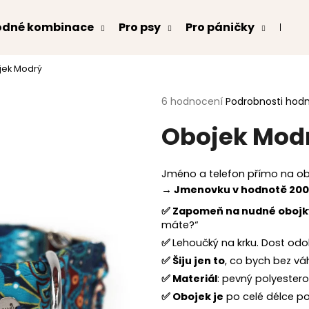
odné kombinace
Pro psy
Pro páničky
Kont
jek Modrý
Co potřebujete najít?
Průměrné
6 hodnocení
Podrobnosti hod
hodnocení
Obojek Mod
produktu
HLEDAT
je
5,0
z
Jméno a telefon přímo na obo
5
Doporučujeme
→ Jmenovku v hodnotě 200
hvězdiček.
✅
Zapomeň na nudné obojk
máte?“
✅
Lehoučký na krku. Dost odoln
✅
Šiju jen to
, co bych bez v
✅
Materiál
: pevný polyestero
✅
Obojek je
po celé délce po