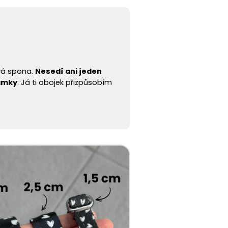
vá spona.
Nesedí ani jeden
ámky
. Já ti obojek přizpůsobím