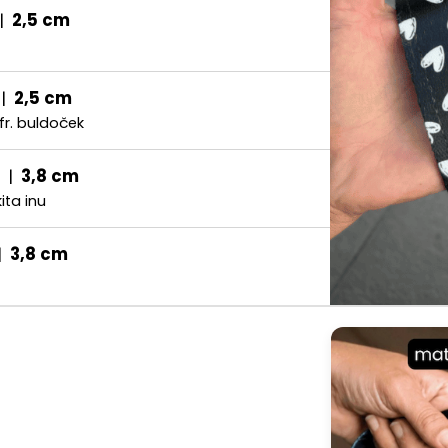
|
2,5 cm
|
2,5 cm
 fr. buldoček
|
3,8 cm
ita inu
|
3,8 cm