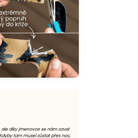
h, ale díky jmenovce se nám ozval
 Kdyby tam musel zůstat přes noc,