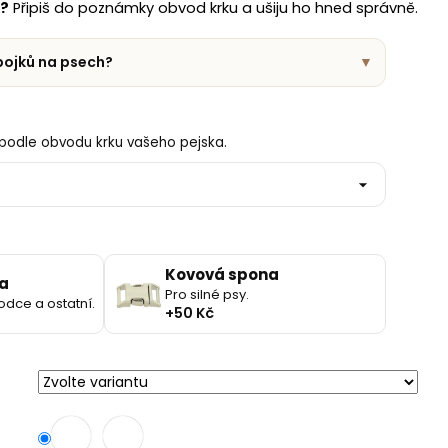
t?
Připiš do poznámky obvod krku a ušiju ho hned správně.
obojků na psech?
▼
podle obvodu krku vašeho pejska.
Kovová spona
a
Pro silné psy.
odce a ostatní.
+50 Kč