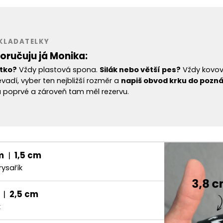
AKLADATELKY
oručuju já Monika:
tko?
Vždy plastová spona.
Silák nebo větší pes?
Vždy kovo
vadí, vyber ten nejbližší rozměr a
napiš obvod krku do pozn
 poprvé a zároveň tam měl rezervu.
m
|
1,5 cm
rysařík
|
2,5 cm
k