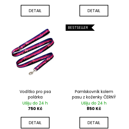
č
ů
u
DETAIL
DETAIL
j
e
m
BESTSELLER
e
Vodítko pro psa
Pamlskovník kolem
polárka
pasu z koženky ČERNÝ
Ušiju do 24 h
Ušiju do 24 h
750 Kč
850 Kč
DETAIL
DETAIL