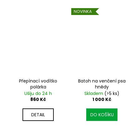
NOVINKA
Přepínací vodítko
Batoh na venčení psa
polárka
hnědy
Ušiju do 24 h
Skladem
(>5 ks)
860 Kč
1 000 Kč
DETAIL
DO KOŠÍKU