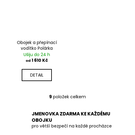
Obojek a přepínací
vodítko Polárka
Ušiju do 24 h
1 610 Kč
od
DETAIL
9
položek celkem
O
v
l
JMENOVKA ZDARMA KE KAŽDÉMU
á
OBOJKU
d
pro větší bezpečí na každé procházce
a