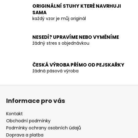
c
ORIGINÁLNÍ STUHY KTERÉ NAVRHUJI
í
SAMA
p
každý vzor je můj originál
r
v
NESEDÍ? UPRAVÍME NEBO VYMĚNÍME
k
žádný stres s objednávkou
y
v
ý
p
ČESKÁ VÝROBA PŘÍMO OD PEJSKAŘKY
žádná pásová výroba
i
s
u
Z
á
Informace pro vás
p
a
Kontakt
t
Obchodní podmínky
í
Podmínky ochrany osobních údajů
Doprava a platba