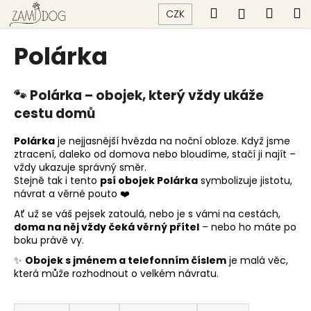
K
Přejít
Hledat
Náku
M
Přihlášen
CZK
na
o
obsah
Zpět
Zpět
košík
š
Polárka
í
C
k
o
🐾 Polárka – obojek, který vždy ukáže
p
cestu domů
o
Polárka
je nejjasnější hvězda na noční obloze. Když jsme
t
ztracení, daleko od domova nebo bloudíme, stačí ji najít –
ř
vždy ukazuje správný směr.
e
Stejně tak i tento
psí obojek Polárka
symbolizuje jistotu,
návrat a věrné pouto ❤️
b
Ať už se váš pejsek zatoulá, nebo je s vámi na cestách,
u
doma na něj vždy čeká věrný přítel
– nebo ho máte po
j
boku právě vy.
e
✨
Obojek s jménem a telefonním číslem
je malá věc,
t
která může rozhodnout o velkém návratu.
e
Ř
n