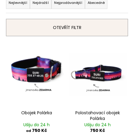
a
Nejlevnější
Nejdražší
Nejprodávanější
Abecedně
a
z
j
e
í
n
OTEVŘÍT FILTR
t
í
?
p
V
r
ý
o
p
d
i
HLEDAT
u
s
k
p
t
r
D
ů
o
o
d
p
Obojek Polárka
Polostahovací obojek
u
o
Polárka
r
k
Ušiju do 24 h
Ušiju do 24 h
u
t
750 Kč
750 Kč
od