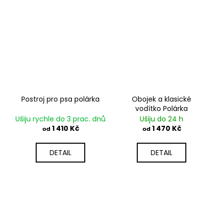
Postroj pro psa polárka
Obojek a klasické
vodítko Polárka
Ušiju rychle do 3 prac. dnů
Ušiju do 24 h
1 410 Kč
1 470 Kč
od
od
DETAIL
DETAIL