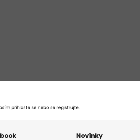
rosím
přihlaste se
nebo se
registrujte
.
ebook
Novinky