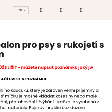
Hledat
Přihlášení
Nákupní
akt
Hodnocení obchodu
CZK
košík
lon pro psy s rukojetí s
m
E LIŠIT - můžete napsat poznámku jaký jw
TAČÍ UVEST V POZNÁMCE
dního kaučuku, který je zároveň velmi příjemný a
itř míčku je možné vkládat kožešiny nebo malé
vání, přetahování i žvýkání. Hračka je vyrobena z
ho materiálu. Pejskovi hračku bez dozoru