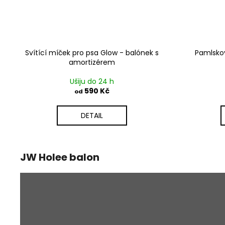
Svítící míček pro psa Glow - balónek s
Pamlsko
amortizérem
Ušiju do 24 h
590 Kč
od
DETAIL
JW Holee balon