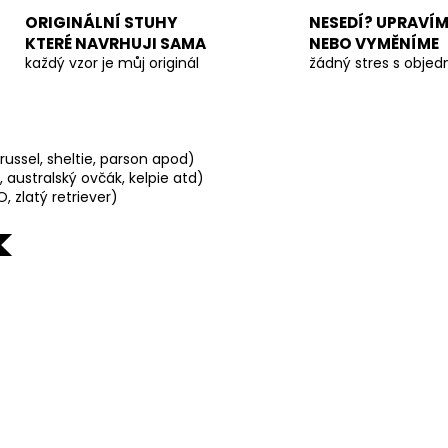
ORIGINÁLNÍ STUHY
NESEDÍ? UPRAVÍM
KTERÉ NAVRHUJI SAMA
NEBO VYMĚNÍME
každý vzor je můj originál
žádný stres s obje
ussel, sheltie, parson apod)
 australský ovčák, kelpie atd)
, zlatý retriever)