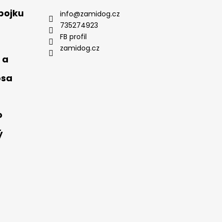
bojku
info
@
zamidog.cz
735274923
FB profil
zamidog.cz
 a
psa
o
ý