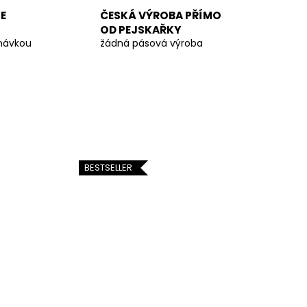
E
ČESKÁ VÝROBA PŘÍMO
OD PEJSKAŘKY
dnávkou
žádná pásová výroba
BESTSELLER