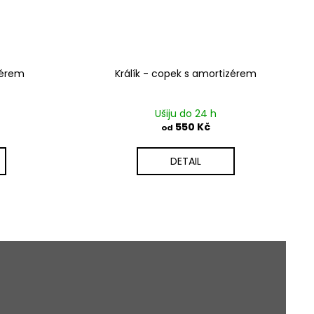
zérem
Králík - copek s amortizérem
Ušiju do 24 h
550 Kč
od
DETAIL