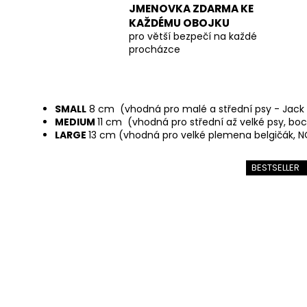
JMENOVKA ZDARMA KE
KAŽDÉMU OBOJKU
pro větší bezpečí na každé
procházce
SMALL
8 cm (vhodná pro malé a střední psy - Jack r
MEDIUM
11 cm (vhodná pro střední až velké psy, boc,
LARGE
13 cm (vhodná pro velké plemena belgičák, NO
BESTSELLER