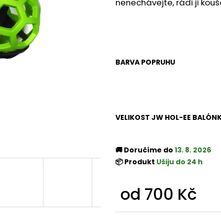
nenechávejte, rádi ji kou
BARVA POPRUHU
VELIKOST JW HOL-EE BALÓN
🚚 Doručíme do
13. 8. 2026
📦 Produkt
Ušiju do 24 h
od
700 Kč
Měrná
cena: