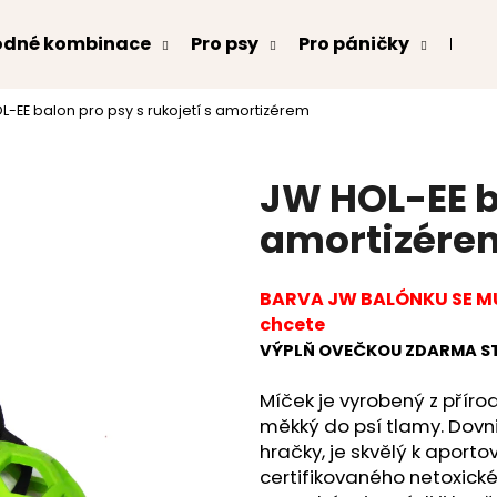
odné kombinace
Pro psy
Pro páničky
Kont
L-EE balon pro psy s rukojetí s amortizérem
Co potřebujete najít?
JW HOL-EE ba
HLEDAT
amortizére
BARVA JW BALÓNKU SE MŮŽ
Doporučujeme
chcete
VÝPLŇ OVEČKOU ZDARMA S
Míček je vyrobený z příro
měkký do psí tlamy. Dovn
hračky, je skvělý k aporto
certifikovaného netoxické