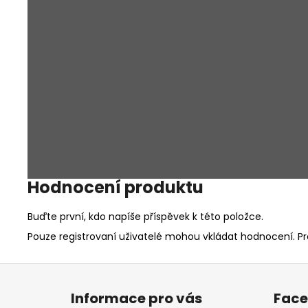
Hodnocení produktu
Buďte první, kdo napíše příspěvek k této položce.
Pouze registrovaní uživatelé mohou vkládat hodnocení. P
Z
á
Informace pro vás
Fac
p