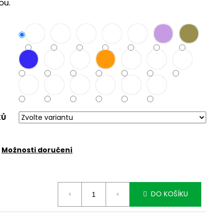
šou.
KŮ
Možnosti doručení
DO KOŠÍKU