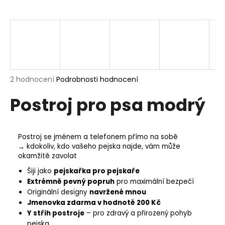
a
j
í
t
?
Průměrné
2 hodnocení
Podrobnosti hodnocení
hodnocení
Postroj pro psa modrý
produktu
je
HLEDAT
5,0
z
5
Postroj se jménem a telefonem přímo na sobě
hvězdiček.
→ kdokoliv, kdo vašeho pejska najde, vám může
okamžitě zavolat
D
o
Šiji jako
pejskařka pro pejskaře
p
Extrémně pevný popruh
pro maximální bezpečí
o
Originální designy
navržené mnou
r
Jmenovka zdarma v hodnotě 200 Kč
Y střih postroje
– pro zdravý a přirozený pohyb
u
pejska