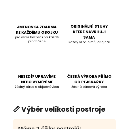
ORIGINÁLNÍ STUHY
JMENOVKA ZDARMA
KTERÉ NAVRHUJI
KE KAŽDÉMU OBOJKU
SAMA
pro větší bezpečí na každé
procházce
každý vzor je můj originál
NESEDÍ? UPRAVÍME
ČESKÁ VÝROBA PŘÍMO
NEBO VYMĚNÍME
OD PEJSKAŘKY
žádný stres s objednávkou
žádná pásová výroba
📏 Výběr velikosti postroje
Máme 2 šířky postrojů: