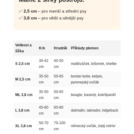
✅
2,5 cm
– pro menší a střední psy
✅
3,8 cm
– pro větší a silnější psy
Velikost a
Krk
Hrudník
Příklady plemen
šířka
30-42
40-50
S 2,5 cm
maltézáček, bišonek, sheltie
cm
cm
35-50
50-65
border kolie, kelpie,
M 2,5 cm
cm
cm
pyrenejský ovčák
35-50
50-65
ML 3,8 cm
beagle, basenji, kokršpaněl
cm
cm
45-60
60-80
L 3,8 cm
dalmatin, labrador, ridgeback
cm
cm
50-70
70-100
XL 3,8 cm
německý ovčák, zlatý retrívr
cm
cm