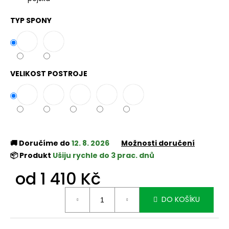
č
u
TYP SPONY
j
e
m
e
VELIKOST POSTROJE
🚚 Doručíme do
12. 8. 2026
Možnosti doručení
📦 Produkt
Ušiju rychle do 3 prac. dnů
od
1 410 Kč
Měrná
DO KOŠÍKU
cena: