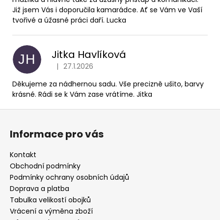
Již jsem Vás i doporučila kamarádce. Ať se Vám ve Vaší
tvořivé a úžasné práci daří. Lucka
Jitka Havlíková
JH
|
27.1.2026
Hodnocení produktu je 5 z 5 hvězdiček.
Děkujeme za nádhernou sadu. Vše precizně ušito, barvy
krásné. Rádi se k Vám zase vrátíme. Jitka
Z
á
Informace pro vás
p
a
Kontakt
t
Obchodní podmínky
í
Podmínky ochrany osobních údajů
Doprava a platba
Tabulka velikostí obojků
Vrácení a výměna zboží