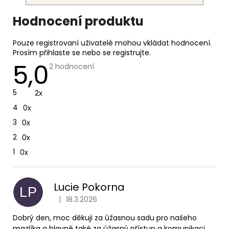
V
Hodnocení produktu
ý
p
Pouze registrovaní uživatelé mohou vkládat hodnocení.
i
Prosím
přihlaste se
nebo se
registrujte
.
5,0
s
Průměrné
2 hodnocení
hodnocení
h
produktu
o
je
5
2x
5,0
d
z
4
0x
n
5
hvězdiček.
o
3
0x
c
2
0x
e
1
0x
n
í
Lucie Pokorna
LP
|
18.3.2026
Hodnocení produktu je 5 z 5 hvězdiček.
Dobrý den, moc děkuji za úžasnou sadu pro našeho
mazlíka a hlavně také za úžasný přístup a komunikaci.