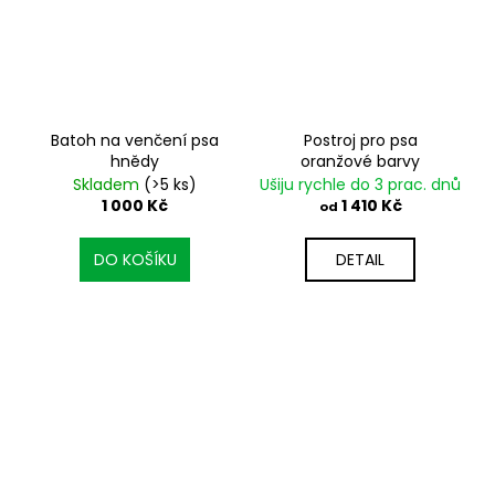
Batoh na venčení psa
Postroj pro psa
hnědy
oranžové barvy
Skladem
(>5 ks)
Ušiju rychle do 3 prac. dnů
1 000 Kč
1 410 Kč
od
DO KOŠÍKU
DETAIL