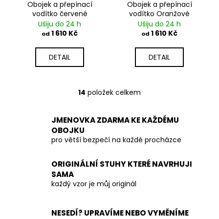
Obojek a přepínací
Obojek a přepínací
vodítko červené
vodítko Oranžové
Ušiju do 24 h
Ušiju do 24 h
1 610 Kč
1 610 Kč
od
od
DETAIL
DETAIL
14
položek celkem
O
v
l
JMENOVKA ZDARMA KE KAŽDÉMU
á
OBOJKU
d
pro větší bezpečí na každé procházce
a
c
ORIGINÁLNÍ STUHY KTERÉ NAVRHUJI
í
SAMA
p
každý vzor je můj originál
r
v
NESEDÍ? UPRAVÍME NEBO VYMĚNÍME
k