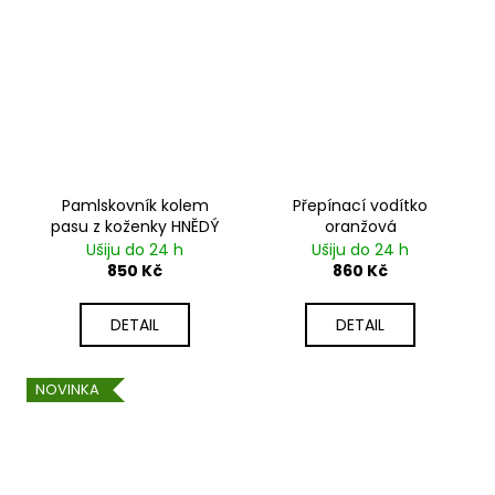
Pamlskovník kolem
Přepínací vodítko
pasu z koženky HNĚDÝ
oranžová
Ušiju do 24 h
Ušiju do 24 h
850 Kč
860 Kč
DETAIL
DETAIL
NOVINKA