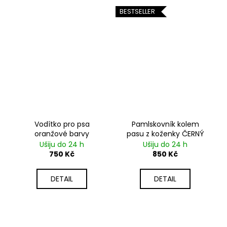
BESTSELLER
Vodítko pro psa
Pamlskovník kolem
oranžové barvy
pasu z koženky ČERNÝ
Ušiju do 24 h
Ušiju do 24 h
750 Kč
850 Kč
DETAIL
DETAIL