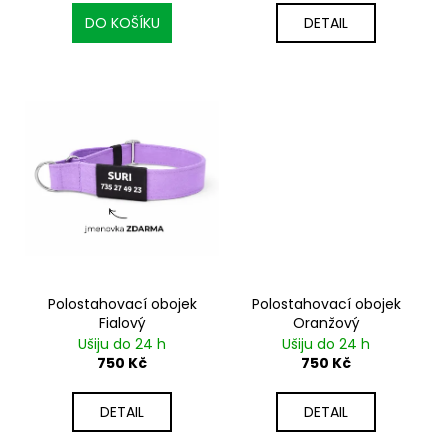
ů
č
u
DO KOŠÍKU
DETAIL
j
e
m
e
Polostahovací obojek
Polostahovací obojek
Fialový
Oranžový
Ušiju do 24 h
Ušiju do 24 h
750 Kč
750 Kč
DETAIL
DETAIL