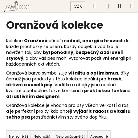
K
Přejít
Hledat
Náku
M
Přihlášen
CZK
na
o
obsah
Zpět
Zpět
košík
š
Oranžová kolekce
í
C
k
o
Kolekce
Oranžová
přináší
radost, energii a hravost
do
každé procházky se psem. Každý obojek a vodítko je
p
navržen tak, aby
byl pohodlný, bezpečný a zároveň
o
stylový
, a aby váš pes mohl vyzařovat pozitivní energii při
t
každodenních aktivitách.
ř
Oranžová barva symbolizuje
vitalitu a optimismus
, díky
čemuž jsou produkty z této kolekce ideální pro
hravé,
e
aktivní a veselé psy
. Vodítka a obojky jsou odolné,
b
kvalitní a pohodlné, takže kombinují
praktickou funkci s
u
atraktivním designem
.
j
Oranžová kolekce je vhodná pro psy všech velikostí a ras
a je perfektní pro ty, kdo chtějí
vyjádřit radost a vitalitu
e
svého psa
prostřednictvím stylového doplňku.
t
Ř
e
a
n
Nejlevnější
Nejdražší
Nejprodávanější
Abecedně