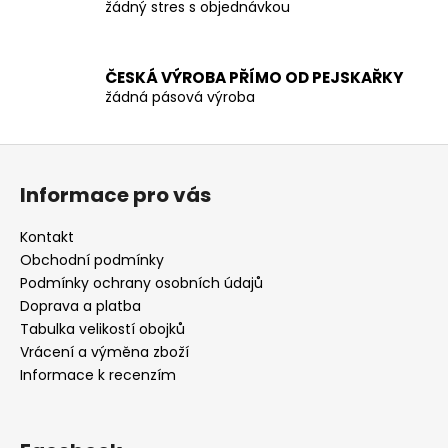
žádný stres s objednávkou
y
v
ý
p
ČESKÁ VÝROBA PŘÍMO OD PEJSKAŘKY
žádná pásová výroba
i
s
u
Z
á
Informace pro vás
p
a
Kontakt
t
Obchodní podmínky
í
Podmínky ochrany osobních údajů
Doprava a platba
Tabulka velikostí obojků
Vrácení a výměna zboží
Informace k recenzím