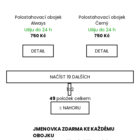
Polostahovací obojek
Polostahovací obojek
Always
Černý
Ušiju do 24 h
Ušiju do 24 h
750 Kč
750 Kč
DETAIL
DETAIL
NAČÍST 19 DALŠÍCH
S
1
2
t
O
r
49
položek celkem
v
á
NAHORU
l
n
k
á
o
d
v
a
JMENOVKA ZDARMA KE KAŽDÉMU
á
OBOJKU
c
n