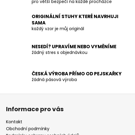
pro větší bezpečí na každé procházce
í
í
p
r
ORIGINÁLNÍ STUHY KTERÉ NAVRHUJI
v
SAMA
každý vzor je můj originál
k
y
v
NESEDÍ? UPRAVÍME NEBO VYMĚNÍME
ý
žádný stres s objednávkou
p
i
s
ČESKÁ VÝROBA PŘÍMO OD PEJSKAŘKY
u
žádná pásová výroba
Z
á
Informace pro vás
p
a
Kontakt
t
Obchodní podmínky