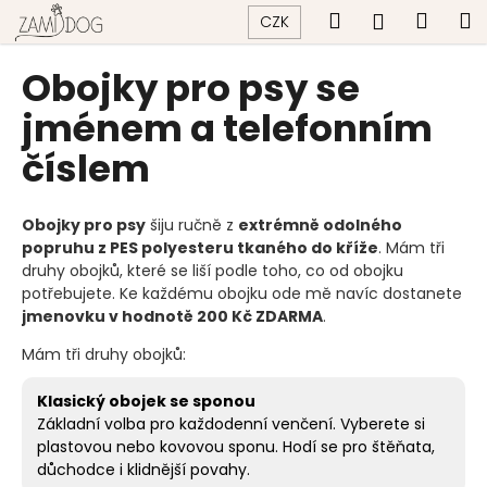
K
Přejít
Hledat
Náku
M
Přihlášen
CZK
na
o
obsah
Zpět
Zpět
košík
š
Obojky pro psy se
í
C
jménem a telefonním
k
o
číslem
p
o
Obojky pro psy
šiju ručně z
extrémně odolného
t
popruhu z PES polyesteru tkaného do kříže
. Mám tři
ř
druhy obojků, které se liší podle toho, co od obojku
e
potřebujete. Ke každému obojku ode mě navíc dostanete
b
jmenovku v hodnotě 200 Kč ZDARMA
.
u
Mám tři druhy obojků:
j
e
Klasický obojek se sponou
t
Základní volba pro každodenní venčení. Vyberete si
plastovou nebo kovovou sponu. Hodí se pro štěňata,
e
důchodce i klidnější povahy.
n