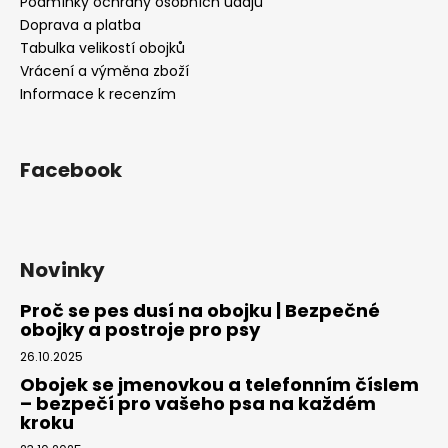
í
Podmínky ochrany osobních údajů
Doprava a platba
Tabulka velikostí obojků
Vrácení a výměna zboží
Informace k recenzím
Facebook
Novinky
Proč se pes dusí na obojku | Bezpečné
obojky a postroje pro psy
26.10.2025
Obojek se jmenovkou a telefonním číslem
– bezpečí pro vašeho psa na každém
kroku