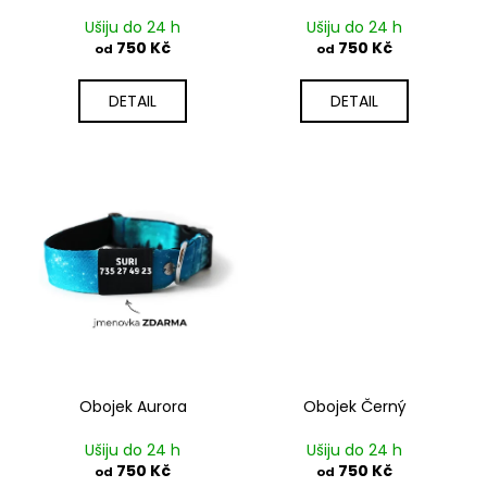
k
Ušiju do 24 h
Ušiju do 24 h
t
750 Kč
750 Kč
od
od
ů
DETAIL
DETAIL
Obojek Aurora
Obojek Černý
Ušiju do 24 h
Ušiju do 24 h
750 Kč
750 Kč
od
od