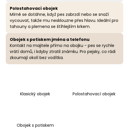
a
Polostahovací obojek
j
Mírně se dotáhne, když pes zabrzdí nebo se snaží
vycouvat, takže mu nesklouzne přes hlavu. Ideální pro
í
tahouny a plemena se štíhlejším krkem.
t
?
Obojek s potiskem jména a telefonu
Kontakt na majitele přímo na obojku - pes se rychle
vrátí domů, i kdyby ztratil známku. Pro pejsky, co rádi
zkoumají okolí bez vodítka
.
HLEDAT
D
Klasický obojek
Polostahovací obojek
o
p
o
r
u
Obojek s potiskem