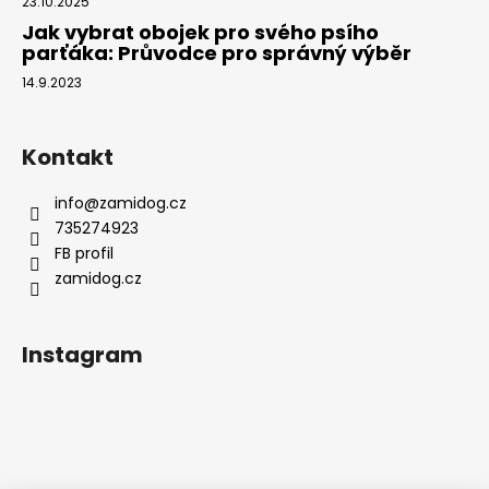
23.10.2025
Jak vybrat obojek pro svého psího
parťáka: Průvodce pro správný výběr
14.9.2023
Kontakt
info
@
zamidog.cz
735274923
FB profil
zamidog.cz
Instagram