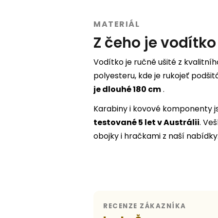
MATERIÁL
Z čeho je vodítko
Vodítko je ručně ušité z kvalitní
polyesteru, kde je rukojeť podšit
je dlouhé 180 cm
.
Karabiny i kovové komponenty 
testované 5 let v Austrálii
. Ve
obojky i hračkami z naší nabídky
RECENZE ZÁKAZNÍKA