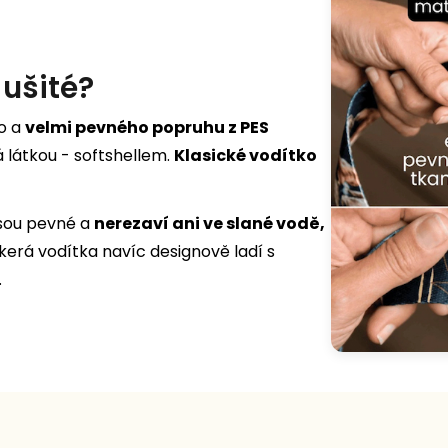
 ušité?
ho a
velmi pevného popruhu z PES
á látkou - softshellem.
Klasické vodítko
jsou pevné a
nerezaví ani ve slané vodě,
škerá vodítka navíc designově ladí s
.