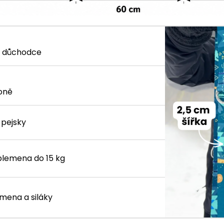
 i důchodce
soně
 pejsky
plemena do 15 kg
emena a siláky