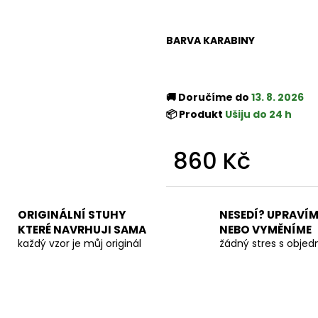
BARVA KARABINY
🚚 Doručíme do
13. 8. 2026
📦 Produkt
Ušiju do 24 h
860 Kč
Měrná
cena:
ORIGINÁLNÍ STUHY
NESEDÍ? UPRAVÍM
KTERÉ NAVRHUJI SAMA
NEBO VYMĚNÍME
každý vzor je můj originál
žádný stres s obje