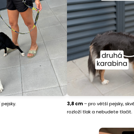
 pejsky.
3,8 cm
– pro větší pejsky, skv
rozloží tlak a nebudete tlačit.