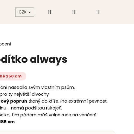
Hledat
Přihlášení
Nákupní
akt
Hodnocení obchodu
CZK
košík
ocení
odítko always
uhé 250 cm
áhání nasadila svým vlastním psům.
pro ty největší divochy.
rový popruh
tkaný do kříže. Pro extrémní pevnost.
nu - nemá podšitou rukojeť.
abelka, tím pádem máš volné ruce na venčení.
 185 cm
.