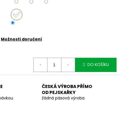
Možnosti doručení
DO KOŠÍKU
E
ČESKÁ VÝROBA PŘÍMO
OD PEJSKAŘKY
dnávkou
žádná pásová výroba