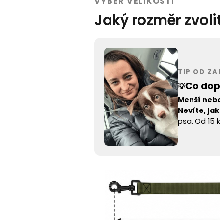
VÝBĚR VELIKOSTI
Jaký rozměr zvoli
TIP OD Z
Co dop
💡
Menší nebo
Nevíte, ja
psa. Od 15 