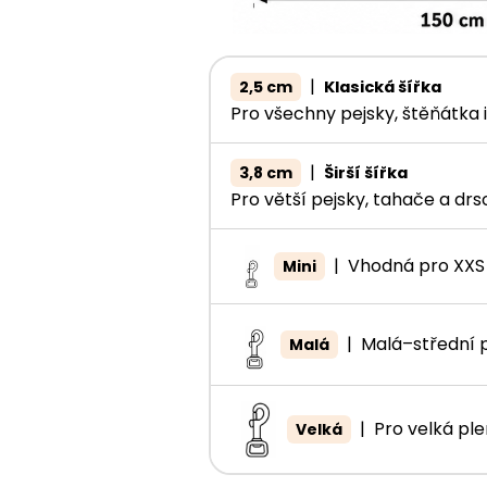
|
2,5 cm
Klasická šířka
Pro všechny pejsky, štěňátka
|
3,8 cm
Širší šířka
Pro větší pejsky, tahače a dr
|
Vhodná pro XXS
Mini
|
Malá–střední 
Malá
|
Pro velká pl
Velká