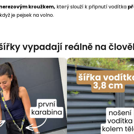
nerezovým kroužkem,
který slouží k připnutí vodítka
př
když je pejsek na volno.
 šířky vypadají reálně na člov