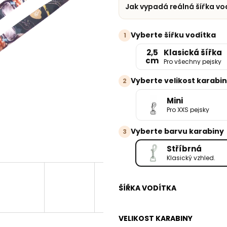
Jak vypadá reálná šířka vo
Vyberte šířku vodítka
1
2,5
Klasická šířka
cm
Pro všechny pejsky
Vyberte velikost karabi
2
Mini
Pro XXS pejsky
Vyberte barvu karabiny
3
Stříbrná
Klasický vzhled.
ŠÍŘKA VODÍTKA
VELIKOST KARABINY