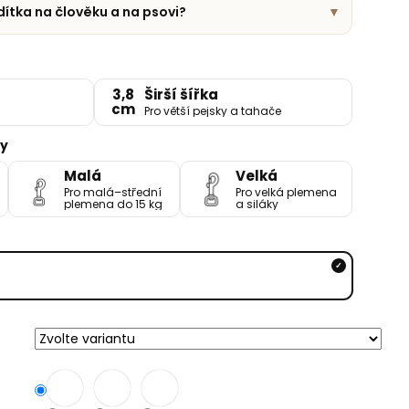
dítka na člověku a na psovi?
▼
3,8
Širší šířka
cm
Pro větší pejsky a tahače
ny
Malá
Velká
Pro malá–střední
Pro velká plemena
plemena do 15 kg
a siláky
✓