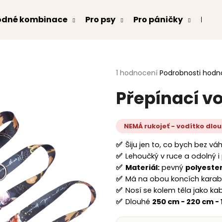
odné kombinace
Pro psy
Pro páničky
Kont
Co potřebujete najít?
Průměrné
1 hodnocení
Podrobnosti hodn
hodnocení
Přepínací v
produktu
HLEDAT
je
5,0
z
NEMÁ rukojeť - vodítko dlo
5
Doporučujeme
hvězdiček.
✅
Šiju jen to, co bych bez v
✅
Lehoučký v ruce a odolný i 
✅
Materiál:
pevný
polyeste
✅
Má na obou koncích karabi
✅
Nosí se kolem těla jako k
✅
Dlouhé
250 cm - 220 cm -