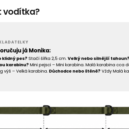
t vodítka?
AKLADATELKY
oručuju já Monika:
 klidný pes?
Stačí šířka 2,5 cm.
Velký nebo silnější tahoun
kou karabinu?
Mini pejsci – Mini karabina. Malá karabina cca do
kg výš – Velká karabina.
Důchodce nebo štěně?
Vždy Malá kar