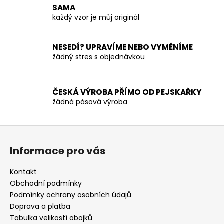
í
SAMA
p
každý vzor je můj originál
r
v
NESEDÍ? UPRAVÍME NEBO VYMĚNÍME
k
žádný stres s objednávkou
y
v
ý
p
ČESKÁ VÝROBA PŘÍMO OD PEJSKAŘKY
žádná pásová výroba
i
s
u
Z
á
Informace pro vás
p
a
Kontakt
t
Obchodní podmínky
í
Podmínky ochrany osobních údajů
Doprava a platba
Tabulka velikostí obojků