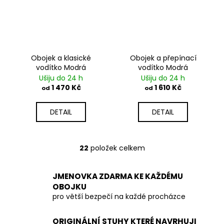
Obojek a klasické
Obojek a přepínací
vodítko Modrá
vodítko Modrá
Ušiju do 24 h
Ušiju do 24 h
1 470 Kč
1 610 Kč
od
od
DETAIL
DETAIL
22
položek celkem
O
v
l
JMENOVKA ZDARMA KE KAŽDÉMU
á
OBOJKU
d
pro větší bezpečí na každé procházce
a
c
ORIGINÁLNÍ STUHY KTERÉ NAVRHUJI