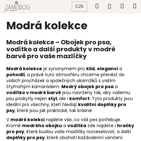
K
Přejít
Hledat
Náku
M
Přihlášen
CZK
na
o
obsah
Zpět
Zpět
košík
š
Modrá kolekce
í
C
k
o
Modrá kolekce – Obojek pro psa,
vodítko a další produkty v modré
p
barvě pro vaše mazlíčky
o
t
Modrá kolekce
je synonymem pro
klid
,
eleganci
a
ř
pohodlí
, a právě tuto atmosféru chceme přenést do
vašich procházek a společných okamžiků s vaším
e
čtyřnohým kamarádem.
Modrý obojek pro psa
a
b
vodítko v modré barvě
jsou navrženy tak, aby vašemu
u
psu poskytly nejen
styl
, ale i
komfort
. Tyto produkty jsou
ideální pro všechny, kteří hledají
kvalitní doplňky pro
j
psy
, které jsou jak praktické, tak krásné.
e
V
modré kolekci
najdete vše, co váš pes potřebuje.
t
Kromě
modrého obojku
a
vodítka
zde najdete i
hračky
e
pro psy
, které budou vaše mazlíčky rozveselovat, a další
doplňky pro psy
, které obohatí každodenní venčení.
n