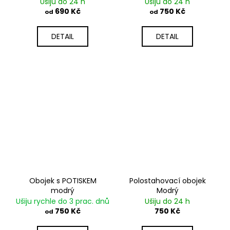
amortizérem a
Ušiju do 24 h
Ušiju do 24 h
OVEČKOU
690 Kč
750 Kč
od
od
DETAIL
DETAIL
Obojek s POTISKEM
Polostahovací obojek
modrý
Modrý
Ušiju rychle do 3 prac. dnů
Ušiju do 24 h
750 Kč
750 Kč
od