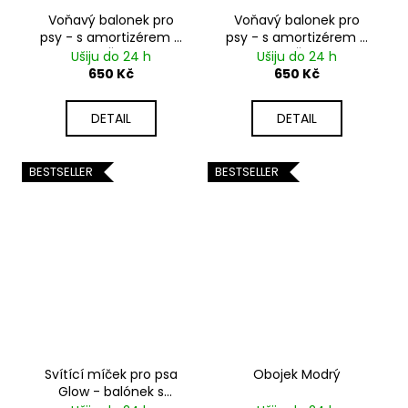
Voňavý balonek pro
Voňavý balonek pro
psy - s amortizérem a
psy - s amortizérem a
OVEČKOU
PLYŠEM
Ušiju do 24 h
Ušiju do 24 h
650 Kč
650 Kč
DETAIL
DETAIL
BESTSELLER
BESTSELLER
Svítící míček pro psa
Obojek Modrý
Glow - balónek s