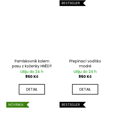
BESTSELLER
Pamlskovník kolem
Přepínací vodítko
pasu z koženky HNĚDÝ
modré
Ušiju do 24 h
Ušiju do 24 h
850 Kč
860 Kč
DETAIL
DETAIL
NOVINKA
BESTSELLER