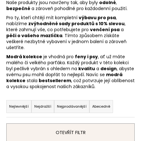
Naše produkty jsou navrženy tak, aby byly
odolné
,
a
bezpečné
a zároveň pohodlné pro každodenní použití.
j
Pro ty, kteří chtějí mít kompletní
výbavu pro psa
,
í
nabízíme
zvýhodněné sady produktů s 10% slevou
,
které zahrnují vše, co potřebujete pro
venčení psa
a
t
péči o vašeho mazlíčka
. Tímto způsobem získáte
?
veškeré nezbytné vybavení v jednom balení a zároveň
ušetříte.
Modrá kolekce
je vhodná pro
feny i psy
, ať už máte
malého či velkého parťáka. Každý produkt v této kolekci
byl pečlivě vybrán s ohledem na
kvalitu
a
design
, abyste
HLEDAT
svému psu mohli dopřát to nejlepší. Navíc se
modrá
kolekce
stala
bestsellerem
, což potvrzuje její oblíbenost
a vysokou spokojenost našich zákazníků.
Ř
D
a
o
Nejlevnější
Nejdražší
Nejprodávanější
Abecedně
p
z
o
e
r
n
OTEVŘÍT FILTR
u
í