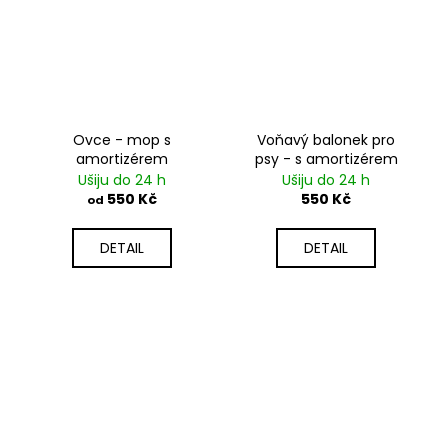
Ovce - mop s
Voňavý balonek pro
amortizérem
psy - s amortizérem
Ušiju do 24 h
Ušiju do 24 h
550 Kč
550 Kč
od
DETAIL
DETAIL