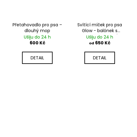
Přetahovadlo pro psa –
Svítící míček pro psa
dlouhý mop
Glow - balónek s
amortizérem a PLYŠEM
Ušiju do 24 h
Ušiju do 24 h
600 Kč
650 Kč
od
DETAIL
DETAIL