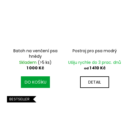
Batoh na venčení psa
Postroj pro psa modrý
hnědy
Skladem
(>5 ks)
Ušiju rychle do 3 prac. dnů
1 000 Kč
1 410 Kč
od
DO KOŠÍKU
DETAIL
BESTSELLER