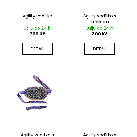
č
o
u
d
j
Agility vodítko
Agility vodítko s
u
e
králíkem
k
m
Ušiju do 24 h
Ušiju do 24 h
t
e
700 Kč
800 Kč
ů
DETAIL
DETAIL
Agility vodítko s
Agility vodítko s