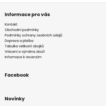
u
Z
á
Informace pro vás
p
a
Kontakt
t
Obchodní podmínky
í
Podmínky ochrany osobních údajů
Doprava a platba
Tabulka velikostí obojků
Vrácení a výměna zboží
Informace k recenzím
Facebook
Novinky