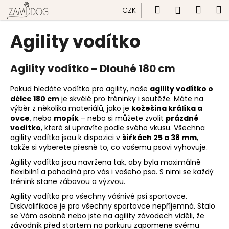
K
Přejít
Hledat
Náku
M
Přihlášen
CZK
na
o
obsah
Zpět
Zpět
košík
š
Agility vodítko
í
C
k
o
Agility vodítko – Dlouhé 180 cm
p
Pokud hledáte vodítko pro agility, naše
agility vodítko o
o
délce 180 cm
je skvélé pro tréninky i soutěže. Máte na
t
výběr z několika materiálů, jako je
kožešina králíka a
ovce
, nebo
mopík
– nebo si můžete zvolit
prázdné
ř
vodítko
, které si upravíte podle svého vkusu. Všechna
e
agility vodítka jsou k dispozici v
šířkách 25 a 38 mm
,
b
takže si vyberete přesně to, co vašemu psovi vyhovuje.
u
Agility vodítka jsou navržena tak, aby byla maximálně
flexibilní a pohodlná pro vás i vašeho psa. S nimi se každý
j
trénink stane zábavou a výzvou.
e
Agility vodítko pro všechny vášnivé psí sportovce.
t
Diskvalifikace je pro všechny sportovce nepříjemná. Stalo
e
se Vám osobně nebo jste na agility závodech viděli, že
závodník před startem na parkuru zapomene svému
n