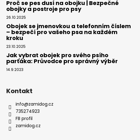
Proč se pes dusí na obojku | Bezpečné
obojky a postroje pro psy
26.10.2025
Obojek se jmenovkou a telefonním číslem
– bezpečí pro vašeho psa na každém
kroku
23.10.2025
Jak vybrat obojek pro svého psího
parťáka: Průvodce pro správný výběr
14.9.2023
Kontakt
info
@
zamidog.cz
735274923
FB profil
zamidog.cz