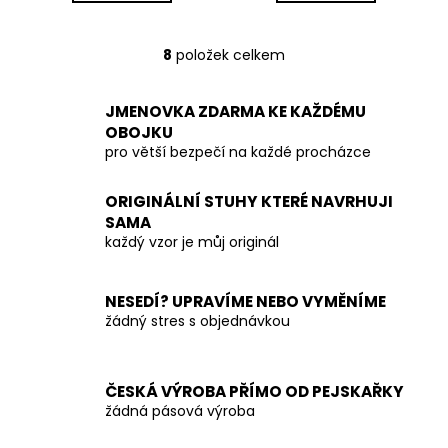
8
položek celkem
O
v
l
JMENOVKA ZDARMA KE KAŽDÉMU
á
OBOJKU
d
pro větší bezpečí na každé procházce
a
c
ORIGINÁLNÍ STUHY KTERÉ NAVRHUJI
í
SAMA
p
každý vzor je můj originál
r
v
NESEDÍ? UPRAVÍME NEBO VYMĚNÍME
k
žádný stres s objednávkou
y
v
ý
p
ČESKÁ VÝROBA PŘÍMO OD PEJSKAŘKY
žádná pásová výroba
i
s