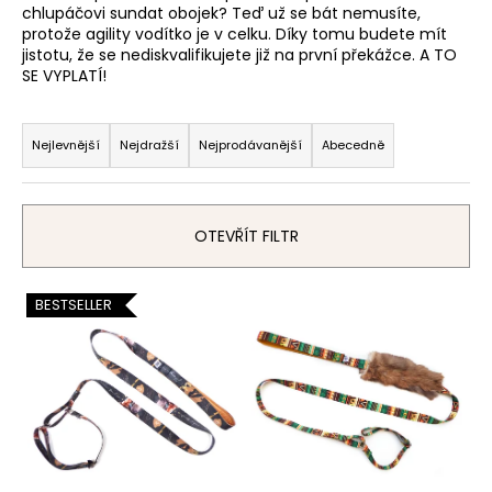
chlupáčovi sundat obojek? Teď už se bát nemusíte,
a
protože agility vodítko je v celku. Díky tomu budete mít
j
jistotu, že se nediskvalifikujete již na první překážce. A TO
SE VYPLATÍ!
í
t
Ř
?
a
Nejlevnější
Nejdražší
Nejprodávanější
Abecedně
z
e
n
OTEVŘÍT FILTR
HLEDAT
í
p
V
BESTSELLER
r
ý
o
D
p
d
o
i
p
u
s
o
k
p
r
t
r
u
ů