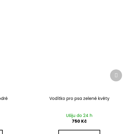
Další
produkt
odré
Vodítko pro psa zelené květy
Ušiju do 24 h
750 Kč