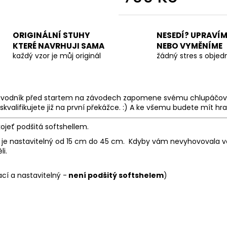
Měrná
cena:
ORIGINÁLNÍ STUHY
NESEDÍ? UPRAVÍM
KTERÉ NAVRHUJI SAMA
NEBO VYMĚNÍME
každý vzor je můj originál
žádný stres s obje
dyž závodník před startem na závodech zapomene svému chlupáčovi
skvalifikujete již na první překážce. :) A ke všemu budete mít hr
rukojeť podšitá softshellem.
ý je nastavitelný od 15 cm do 45 cm. Kdyby vám nevyhovovala vel
li.
cí a nastavitelný -
není podšitý softshelem
)