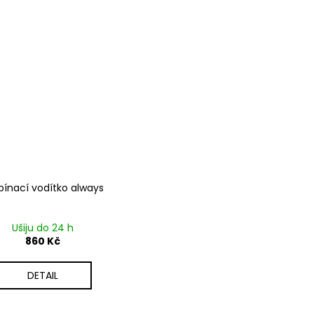
pínací vodítko always
Ušiju do 24 h
860 Kč
DETAIL