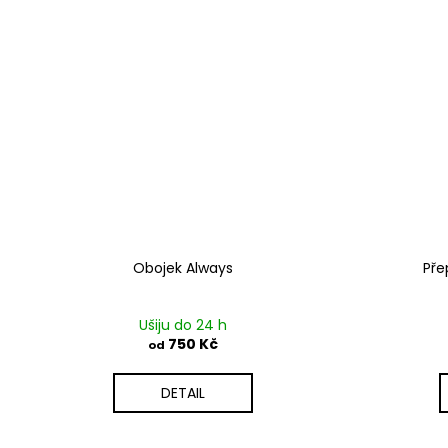
Obojek Always
Pře
Ušiju do 24 h
750 Kč
od
DETAIL