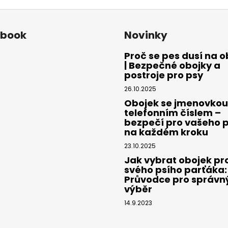
ebook
Novinky
Proč se pes dusí na o
| Bezpečné obojky a
postroje pro psy
26.10.2025
Obojek se jmenovkou
telefonním číslem –
bezpečí pro vašeho 
na každém kroku
23.10.2025
Jak vybrat obojek pr
svého psího parťáka:
Průvodce pro správn
výběr
14.9.2023