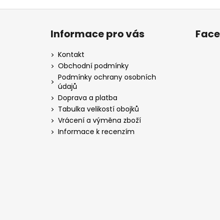
Z
á
Informace pro vás
Fac
p
a
Kontakt
t
Obchodní podmínky
í
Podmínky ochrany osobních
údajů
Doprava a platba
Tabulka velikostí obojků
Vrácení a výměna zboží
Informace k recenzím