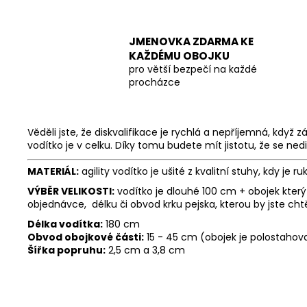
JMENOVKA ZDARMA KE
KAŽDÉMU OBOJKU
pro větší bezpečí na každé
procházce
Věděli jste, že diskvalifikace je rychlá a nepříjemná, k
vodítko je v celku. Díky tomu budete mít jistotu, že se nedi
MATERIÁL:
agility vodítko je ušité z kvalitní stuhy, kdy je 
VÝBĚR VELIKOSTI:
vodítko je dlouhé 100 cm + obojek kter
objednávce, délku či obvod krku pejska, kterou by jste chtě
Délka vodítka:
180 cm
Obvod obojkové části:
15 - 45 cm (obojek je polostahova
Šířka popruhu:
2,5 cm a 3,8 cm