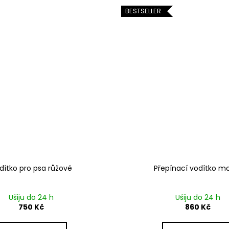
BESTSELLER
dítko pro psa růžové
Přepínací vodítko m
Ušiju do 24 h
Ušiju do 24 h
750 Kč
860 Kč