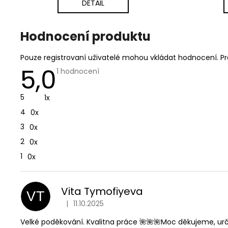
DETAIL
V
Hodnocení produktu
ý
p
Pouze registrovaní uživatelé mohou vkládat hodnocení. P
i
5,0
Průměrné
1 hodnocení
s
hodnocení
produktu
h
je
5
1x
5,0
o
z
d
4
0x
5
hvězdiček.
n
3
0x
o
2
0x
c
e
1
0x
n
í
Vita Tymofiyeva
VT
|
11.10.2025
Hodnocení produktu je 5 z 5 hvězdiček.
Velké poděkování. Kvalitna práce 🌺🌺🌺Moc děkujeme, urč