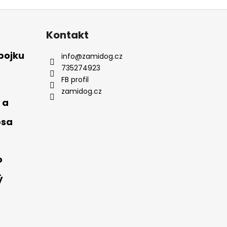
Kontakt
bojku
info
@
zamidog.cz
735274923
FB profil
zamidog.cz
 a
psa
o
ý