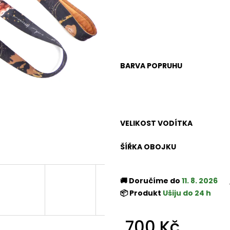
BARVA POPRUHU
VELIKOST VODÍTKA
ŠÍŘKA OBOJKU
🚚 Doručíme do
11. 8. 2026
📦 Produkt
Ušiju do 24 h
700 Kč