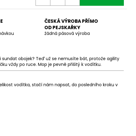
E
ČESKÁ VÝROBA PŘÍMO
OD PEJSKAŘKY
dnávkou
žádná pásová výroba
 sundat obojek? Teď už se nemusíte bát, protože agility
ačku vždy po ruce. Mop je pevně přišitý k vodítku.
ikost vodítka, stačí nám napsat, do posledního kroku v