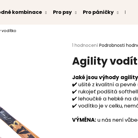
odné kombinace
Pro psy
Pro páničky
Kont
ty vodítko
Co potřebujete najít?
Průměrné
1 hodnocení
Podrobnosti hodn
hodnocení
Agility vodí
produktu
HLEDAT
je
5,0
z
Jaké jsou výhody agility
5
Doporučujeme
✔️
ušité z kvalitní a pevné
hvězdiček.
✔️ rukojeť podšitá softhe
✔️ lehoučké a hebké na 
✔️ vodítko je v celku, ne
VÝMĚNA:
u nás není vůb