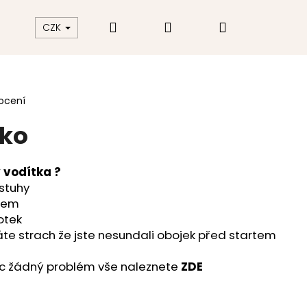
Hledat
Přihlášení
Nákupní
akt
Hodnocení obchodu
CZK
košík
ocení
tko
 vodítka ?
 stuhy
llem
dotek
máte strach že jste nesundali obojek před startem
ec žádný problém vše naleznete
ZDE