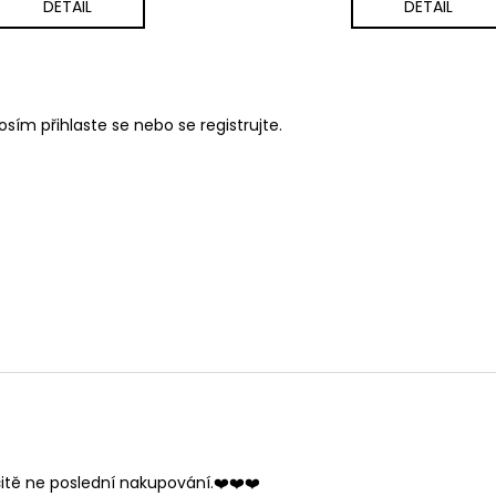
DETAIL
DETAIL
rosím
přihlaste se
nebo se
registrujte
.
itě ne poslední nakupování.❤️❤️❤️