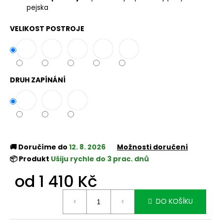
č
pejska
u
j
VELIKOST POSTROJE
e
m
e
DRUH ZAPÍNÁNÍ
🚚 Doručíme do
12. 8. 2026
Možnosti doručení
📦 Produkt
Ušiju rychle do 3 prac. dnů
od
1 410 Kč
Měrná
DO KOŠÍKU
cena: