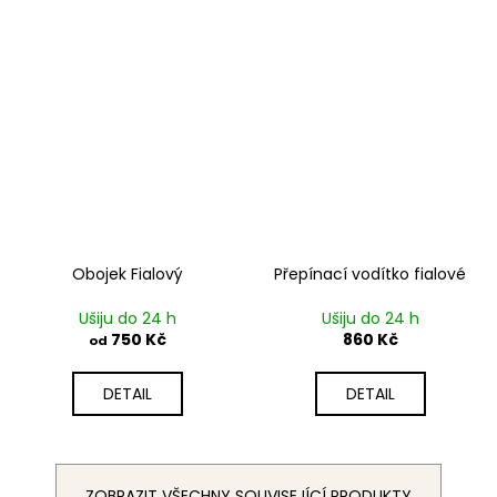
Obojek Fialový
Přepínací vodítko fialové
Ušiju do 24 h
Ušiju do 24 h
750 Kč
860 Kč
od
DETAIL
DETAIL
ZOBRAZIT VŠECHNY SOUVISEJÍCÍ PRODUKTY