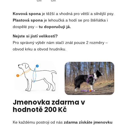
cm
cm
Kovová spona
je těžší a vhodná pro větší a silnější psy.
Plastová spona
je lehoučká a hodí se pro štěňátka i
dospělé psy –
tu doporučuji já.
Nejste si jistí velikostí?
Pro správný výběr nám stačí znát pouze 2 rozměry –
obvod krku a obvod hrudníku.
Jmenovka zdarma v
hodnotě 200 Kč
Ke každému postroji od nás
zdarma získáte jmenovku