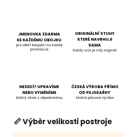
ORIGINÁLNÍ STUHY
JMENOVKA ZDARMA
KTERÉ NAVRHUJI
KE KAŽDÉMU OBOJKU
SAMA
pro větší bezpečí na každé
procházce
každý vzor je můj originál
NESEDÍ? UPRAVÍME
ČESKÁ VÝROBA PŘÍMO
NEBO VYMĚNÍME
OD PEJSKAŘKY
žádný stres s objednávkou
žádná pásová výroba
📏 Výběr velikosti postroje