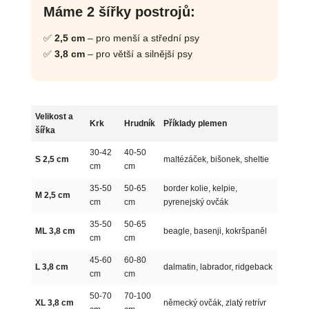
Máme 2 šířky postrojů:
✅
2,5 cm
– pro menší a střední psy
✅
3,8 cm
– pro větší a silnější psy
Velikost a
Krk
Hrudník
Příklady plemen
šířka
30-42
40-50
S 2,5 cm
maltézáček, bišonek, sheltie
cm
cm
35-50
50-65
border kolie, kelpie,
M 2,5 cm
cm
cm
pyrenejský ovčák
35-50
50-65
ML 3,8 cm
beagle, basenji, kokršpaněl
cm
cm
45-60
60-80
L 3,8 cm
dalmatin, labrador, ridgeback
cm
cm
50-70
70-100
XL 3,8 cm
německý ovčák, zlatý retrívr