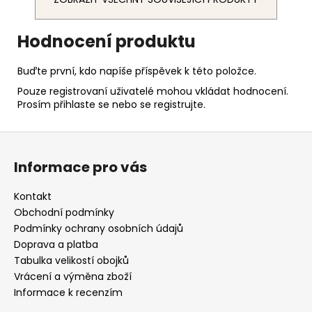
Hodnocení produktu
Buďte první, kdo napíše příspěvek k této položce.
Pouze registrovaní uživatelé mohou vkládat hodnocení.
Prosím
přihlaste se
nebo se
registrujte
.
Z
á
Informace pro vás
p
a
Kontakt
t
Obchodní podmínky
í
Podmínky ochrany osobních údajů
Doprava a platba
Tabulka velikostí obojků
Vrácení a výměna zboží
Informace k recenzím