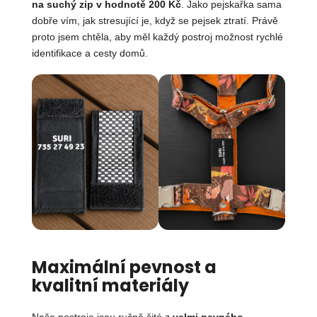
na suchý zip v hodnotě 200 Kč
. Jako pejskařka sama
dobře vím, jak stresující je, když se pejsek ztratí. Právě
proto jsem chtěla, aby měl každý postroj možnost rychlé
identifikace a cesty domů.
Maximální pevnost a
kvalitní materiály
Naše postroje jsou ručně šité z
velmi pevného