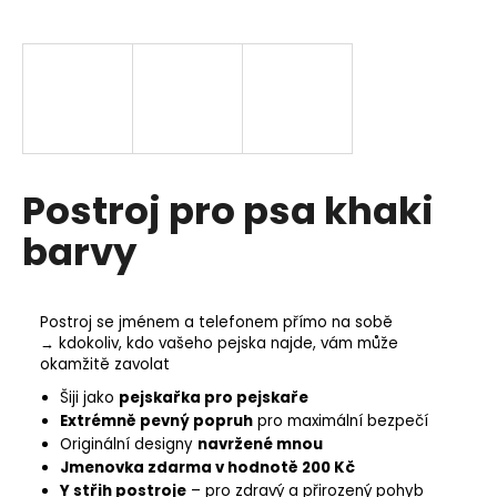
a
j
í
t
?
Postroj pro psa khaki
barvy
HLEDAT
Postroj se jménem a telefonem přímo na sobě
→ kdokoliv, kdo vašeho pejska najde, vám může
D
okamžitě zavolat
o
Šiji jako
pejskařka pro pejskaře
p
Extrémně pevný popruh
pro maximální bezpečí
o
Originální designy
navržené mnou
r
Jmenovka zdarma v hodnotě 200 Kč
u
Y střih postroje
– pro zdravý a přirozený pohyb