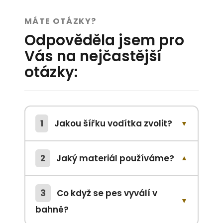
MÁTE OTÁZKY?
Odpověděla jsem pro
Vás na nejčastější
otázky:
1
Jakou šířku vodítka zvolit?
▼
2
Jaký materiál používáme?
▼
3
Co když se pes vyválí v
▼
bahně?