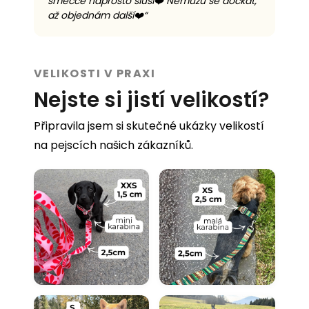
smečce naprosto sluší❤️ Nemůžu se dočkat,
až objednám další❤️
“
VELIKOSTI V PRAXI
Nejste si jistí velikostí?
Připravila jsem si skutečné ukázky velikostí
na pejscích našich zákazníků.