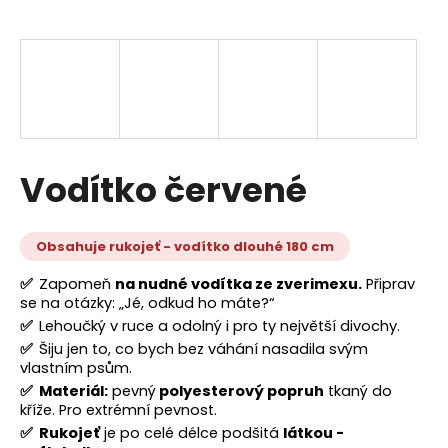
a
j
í
t
?
Vodítko červené
HLEDAT
Obsahuje rukojeť - vodítko dlouhé 180 cm
✅
Zapomeň
na nudné vodítka ze zverimexu.
Připrav
se na otázky: „Jé, odkud ho máte?“
D
✅
Lehoučký v ruce a odolný i pro ty největší divochy.
o
✅
Šiju jen to, co bych bez váhání nasadila svým
p
vlastním psům.
o
✅
Materiál:
pevný
polyesterový popruh
tkaný do
r
kříže. Pro extrémní pevnost.
u
✅
Rukojeť
je po celé délce podšitá
látkou -