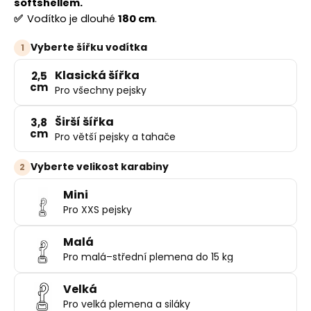
č
softshellem.
u
✅
Vodítko je dlouhé
180 cm
.
j
e
Vyberte šířku vodítka
1
m
Klasická šířka
2,5
e
cm
Pro všechny pejsky
Širší šířka
3,8
cm
Pro větší pejsky a tahače
Vyberte velikost karabiny
2
Mini
Pro XXS pejsky
Malá
Pro malá–střední plemena do 15 kg
Velká
Pro velká plemena a siláky