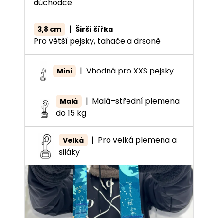
důchodce
|
3,8 cm
Širší šířka
Pro větší pejsky, tahače a drsoně
|
Vhodná pro XXS pejsky
Mini
|
Malá–střední plemena
Malá
do 15 kg
|
Pro velká plemena a
Velká
siláky