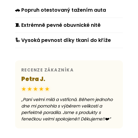
🚗 Popruh otestovaný tažením auta
🧵 Extrémně pevné obuvnické nitě
🦾 Vysoká pevnost díky tkaní do kříže
RECENZE ZÁKAZNÍKA
Petra J.
★★★★★
„
Paní velmi milá a vstřícná. Během jednoho
dne mi pomohla s výběrem velikosti a
perfektně poradila. Jsme s produkty s
fenečkou velmi spokojené!! Děkujeme!!❤️
“