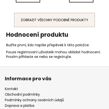
ZOBRAZIT VŠECHNY PODOBNÉ PRODUKTY
Hodnocení produktu
Buďte první, kdo napíše příspěvek k této položce.
Pouze registrovaní uživatelé mohou vkládat hodnocení.
Prosím
přihlaste se
nebo se
registrujte
.
Z
á
Informace pro vás
p
a
Kontakt
t
Obchodní podmínky
í
Podmínky ochrany osobních údajů
Doprava a platba