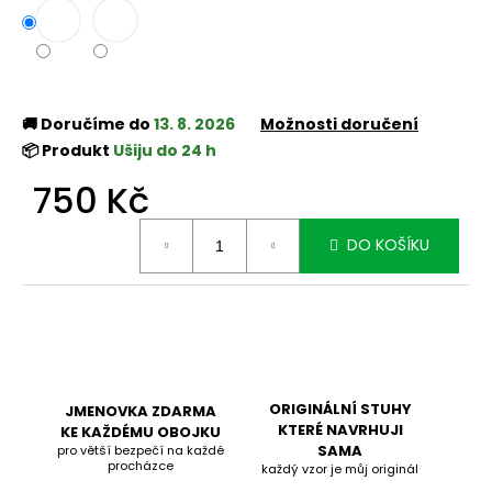
🚚 Doručíme do
13. 8. 2026
Možnosti doručení
📦 Produkt
Ušiju do 24 h
750 Kč
Měrná
DO KOŠÍKU
cena:
ORIGINÁLNÍ STUHY
JMENOVKA ZDARMA
KTERÉ NAVRHUJI
KE KAŽDÉMU OBOJKU
SAMA
pro větší bezpečí na každé
procházce
každý vzor je můj originál