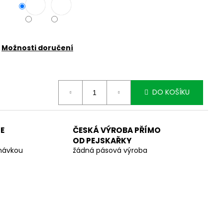
Možnosti doručení
DO KOŠÍKU
E
ČESKÁ VÝROBA PŘÍMO
OD PEJSKAŘKY
dnávkou
žádná pásová výroba