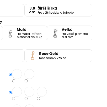
3,8
Širší šířka
cm
Pro větší pejsky a tahače
ny
Malá
Velká
Pro malá–střední
Pro velká plemena
plemena do 15 kg
a siláky
Rose Gold
Nadčasový vzhled.