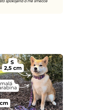
rosto spokojená a mé smečce