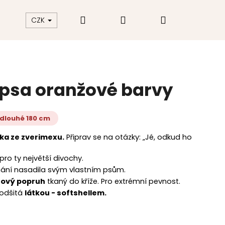
Hledat
Přihlášení
Nákupní
akt
Hodnocení obchodu
CZK
košík
 psa oranžové barvy
 dlouhé 180 cm
ka ze zverimexu.
Připrav se na otázky: „Jé, odkud ho
pro ty největší divochy.
áhání nasadila svým vlastním psům.
rový popruh
tkaný do kříže. Pro extrémní pevnost.
podšitá
látkou - softshellem.