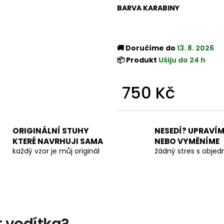
BARVA KARABINY
🚚 Doručíme do
13. 8. 2026
📦 Produkt
Ušiju do 24 h
750 Kč
Měrná
cena:
ORIGINÁLNÍ STUHY
NESEDÍ? UPRAVÍM
KTERÉ NAVRHUJI SAMA
NEBO VYMĚNÍME
každý vzor je můj originál
žádný stres s obje
t vodítka?