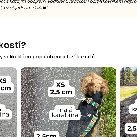
 jsem s každým obojkem, vodítkem, hračkou i pamlskovníkem nap
t, až objednám další❤️
“
ikostí?
y velikostí na pejscích našich zákazníků.