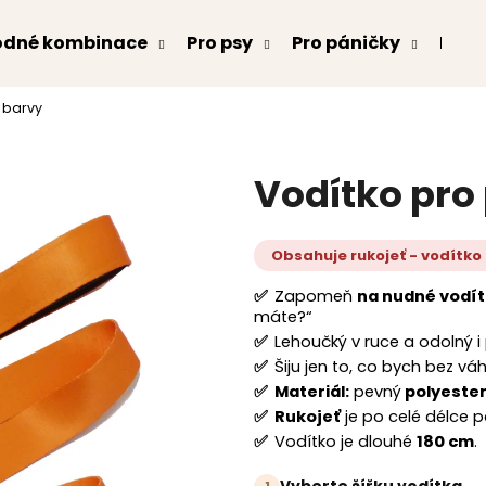
odné kombinace
Pro psy
Pro páničky
Kont
 barvy
Co potřebujete najít?
Vodítko pro
HLEDAT
Obsahuje rukojeť - vodítko
Doporučujeme
✅
Zapomeň
na nudné vodít
máte?“
✅
Lehoučký v ruce a odolný i 
✅
Šiju jen to, co bych bez v
✅
Materiál:
pevný
polyeste
✅
Rukojeť
je po celé délce 
✅
Vodítko je dlouhé
180 cm
.