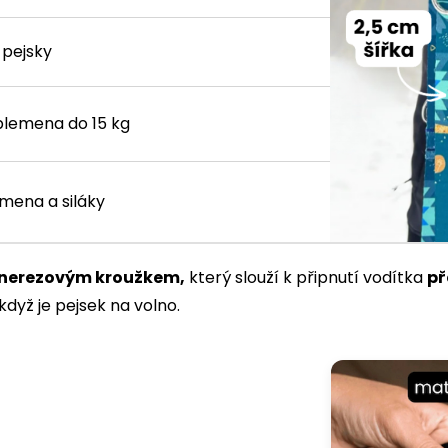
 pejsky
plemena do 15 kg
emena a siláky
nerezovým kroužkem,
který slouží k připnutí vodítka
př
když je pejsek na volno.