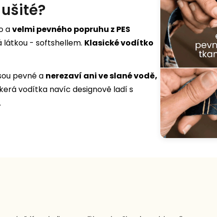
 ušité?
ho a
velmi pevného popruhu z PES
á látkou - softshellem.
Klasické vodítko
jsou pevné a
nerezaví ani ve slané vodě,
škerá vodítka navíc designově ladí s
.