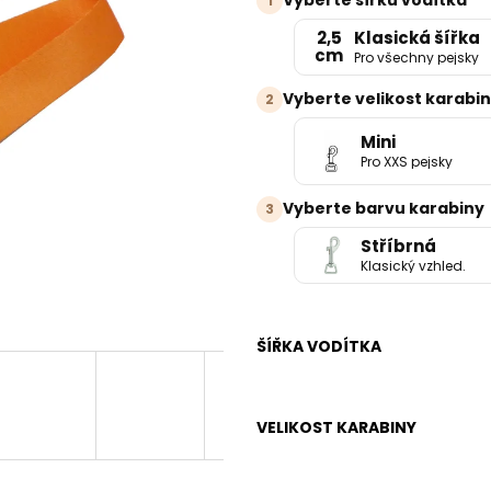
Vyberte šířku vodítka
1
2,5
Klasická šířka
cm
Pro všechny pejsky
Vyberte velikost karabi
2
Mini
Pro XXS pejsky
Vyberte barvu karabiny
3
Stříbrná
Klasický vzhled.
ŠÍŘKA VODÍTKA
VELIKOST KARABINY