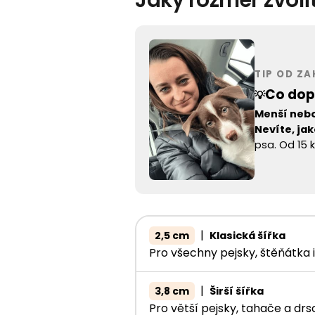
TIP OD Z
Co dop
💡
Menší nebo
Nevíte, ja
psa. Od 15 
|
2,5 cm
Klasická šířka
Pro všechny pejsky, štěňátka
|
3,8 cm
Širší šířka
Pro větší pejsky, tahače a dr