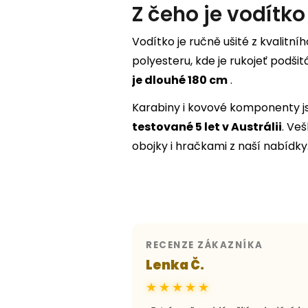
Z čeho je vodítko
Vodítko je ručně ušité z kvalitní
polyesteru, kde je rukojeť podšit
je dlouhé 180 cm
.
Karabiny i kovové komponenty 
testované 5 let v Austrálii
. Ve
obojky i hračkami z naší nabídky
RECENZE ZÁKAZNÍKA
Lenka Č.
★★★★★