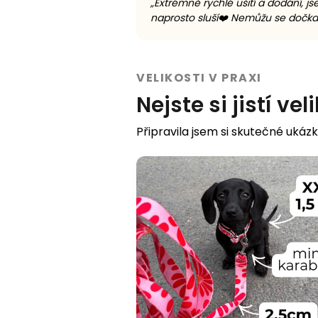
„
Extrémně rychlé ušití a dodání,
naprosto sluší❤️ Nemůžu se dočka
VELIKOSTI V PRAXI
Nejste si jistí vel
Připravila jsem si skutečné ukázk