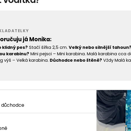
AKLADATELKY
oručuju já Monika:
 klidný pes?
Stačí šířka 2,5 cm.
Velký nebo silnější tahoun
kou karabinu?
Mini pejsci – Mini karabina. Malá karabina cca do
kg výš – Velká karabina.
Důchodce nebo štěně?
Vždy Malá kar
 i důchodce
soně