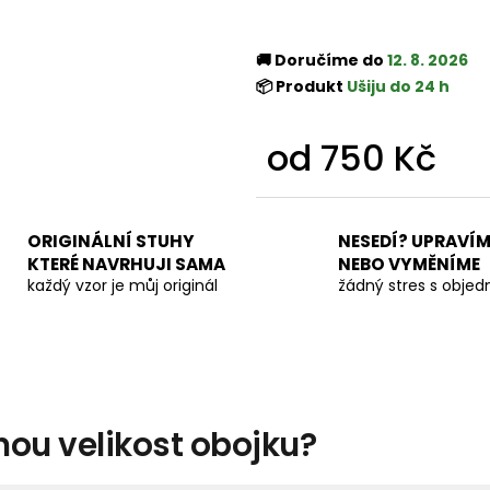
🚚 Doručíme do
12. 8. 2026
📦 Produkt
Ušiju do 24 h
od
750 Kč
Měrná
cena:
ORIGINÁLNÍ STUHY
NESEDÍ? UPRAVÍM
KTERÉ NAVRHUJI SAMA
NEBO VYMĚNÍME
každý vzor je můj originál
žádný stres s obje
nou velikost obojku?