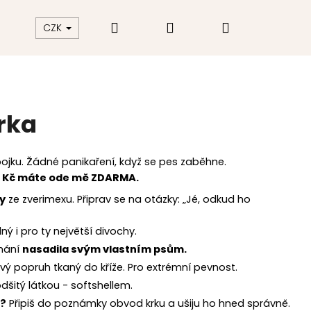
Hledat
Přihlášení
Nákupní
akt
Hodnocení obchodu
CZK
košík
rka
jku. Žádné panikaření, když se pes zaběhne.
 Kč máte ode mě ZDARMA.
y
ze zverimexu. Připrav se na otázky: „Jé, odkud ho
ý i pro ty největší divochy.
áhání
nasadila svým vlastním psům.
vý popruh tkaný do kříže. Pro extrémní pevnost.
dšitý látkou - softshellem.
t?
Připiš do poznámky obvod krku a ušiju ho hned správně.