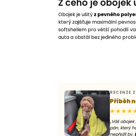
Z čeho je obojek 
Obojek je ušitý
z pevného polye
který zajišťuje maximální pevnost
softshellem pro větší pohodlí va
auta a obstál bez jediného prob
RECENZE 
Příběh n
★★★★
„Váš obojek 
pán, který h
nepřežil by.