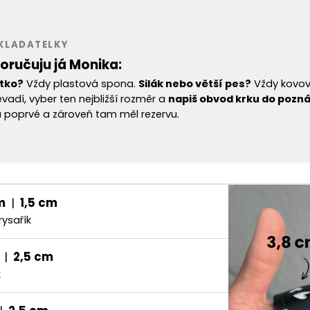
AKLADATELKY
oručuju já Monika:
tko?
Vždy plastová spona.
Silák nebo větší pes?
Vždy kovo
vadí, vyber ten nejbližší rozměr a
napiš obvod krku do pozn
 poprvé a zároveň tam měl rezervu.
m
|
1,5 cm
rysařík
|
2,5 cm
k