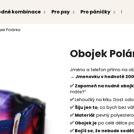
odné kombinace
Pro psy
Pro páničky
Kont
ek Polárka
Co potřebujete najít?
Obojek Polá
HLEDAT
Jméno a telefon přímo na obo
→ Jmenovku v hodnotě 200
Doporučujeme
✅
Zapomeň na nudné obojk
máte?“
✅
Lehoučký na krku. Dost odoln
✅
Šiju jen to
, co bych bez v
✅
Materiál
: pevný polyestero
✅
Obojek je
po celé délce po
✅
Bojíš se, že nebude sedě