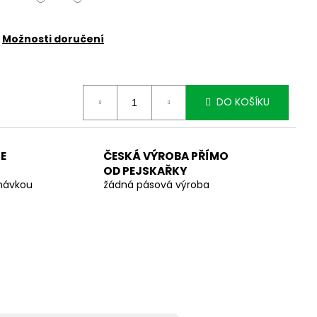
Možnosti doručení
DO KOŠÍKU
E
ČESKÁ VÝROBA PŘÍMO
OD PEJSKAŘKY
dnávkou
žádná pásová výroba