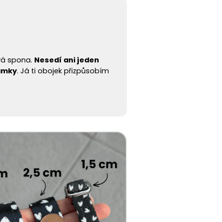
vá spona.
Nesedí ani jeden
ámky
. Já ti obojek přizpůsobím