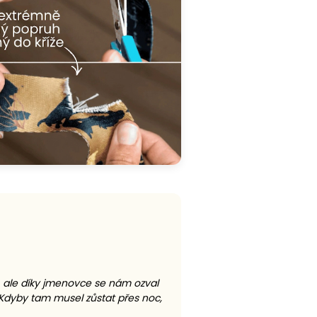
h, ale díky jmenovce se nám ozval
 Kdyby tam musel zůstat přes noc,