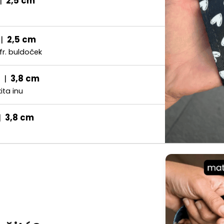
|
2,5 cm
|
2,5 cm
 fr. buldoček
|
3,8 cm
ita inu
|
3,8 cm