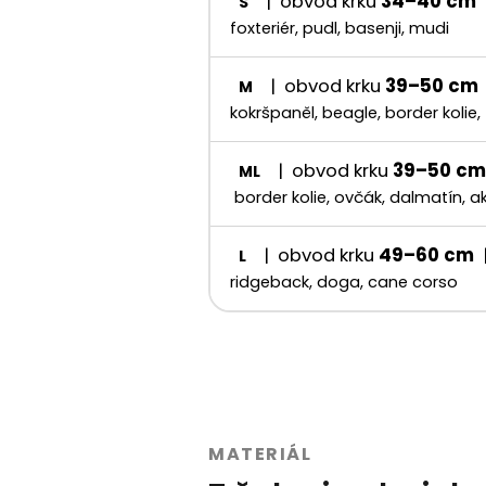
| obvod krku
34–40 cm
S
foxteriér, pudl, basenji, mudi
| obvod krku
39–50 cm
M
kokršpaněl, beagle, border kolie,
| obvod krku
39–50 cm
ML
border kolie, ovčák, dalmatín, ak
| obvod krku
49–60 cm
L
ridgeback, doga, cane corso
MATERIÁL