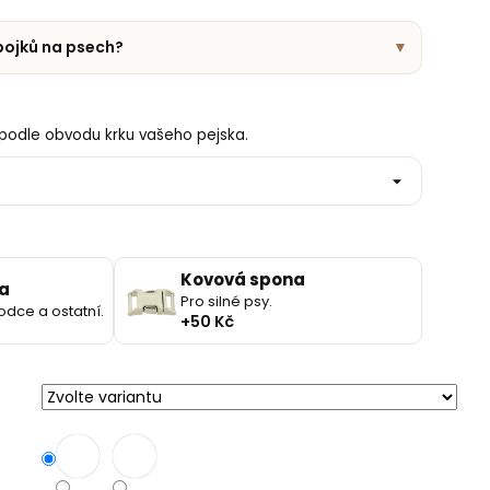
obojků na psech?
▼
podle obvodu krku vašeho pejska.
Kovová spona
a
Pro silné psy.
odce a ostatní.
+50 Kč