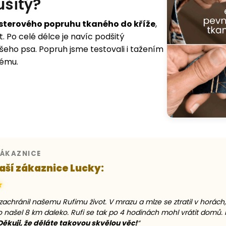
ušitý?
sterového popruhu tkaného do kříže
,
. Po celé délce je navíc podšitý
šeho psa. Popruh jsme testovali i tažením
lému.
ZÁKAZNICE
aší zákaznice Lucky:
★
zachránil našemu Rufimu život. V mrazu a mlze se ztratil v horác
o našel 8 km daleko. Rufi se tak po 4 hodinách mohl vrátit domů.
Děkuji, že děláte takovou skvělou věc!
“