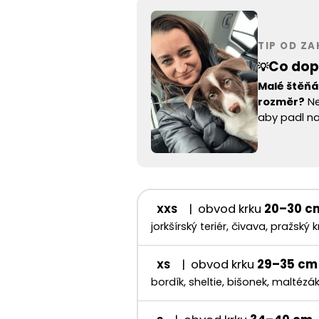
TIP OD Z
Co dop
💡
Malé štěňá
rozměr?
Ne
aby padl na
| obvod krku
20–30 c
XXS
jorkšírský teriér, čivava, pražský k
| obvod krku
29–35 cm
XS
bordík, sheltie, bišonek, maltézá