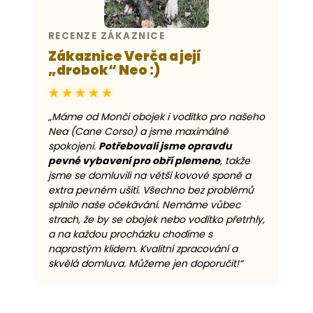
RECENZE ZÁKAZNICE
Zákaznice Verča a její
„drobok“ Neo :)
★★★★★
„Máme od Monči obojek i vodítko pro našeho
Nea (Cane Corso) a jsme maximálně
spokojeni.
Potřebovali jsme opravdu
pevné vybavení pro obří plemeno
, takže
jsme se domluvili na větší kovové sponě a
extra pevném ušití. Všechno bez problémů
splnilo naše očekávání. Nemáme vůbec
strach, že by se obojek nebo vodítko přetrhly,
a na každou procházku chodíme s
naprostým klidem. Kvalitní zpracování a
skvělá domluva. Můžeme jen doporučit!“