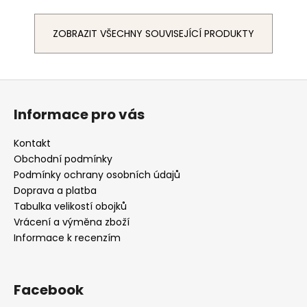
ZOBRAZIT VŠECHNY SOUVISEJÍCÍ PRODUKTY
Z
á
Informace pro vás
p
a
Kontakt
t
Obchodní podmínky
í
Podmínky ochrany osobních údajů
Doprava a platba
Tabulka velikostí obojků
Vrácení a výměna zboží
Informace k recenzím
Facebook