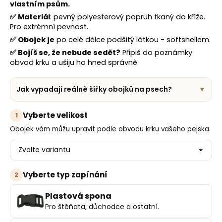
č
vlastním psům.
u
✅
Materiál
: pevný polyesterový popruh tkaný do kříže.
j
Pro extrémní pevnost.
e
✅
Obojek je
po celé délce podšitý látkou - softshellem.
m
✅
Bojíš se, že nebude sedět?
Připiš do poznámky
e
obvod krku a ušiju ho hned správně.
Jak vypadají reálně šířky obojků na psech?
▼
Vyberte velikost
1
Obojek vám můžu upravit podle obvodu krku vašeho pejska.
Vyberte typ zapínání
2
Plastová spona
Pro štěňata, důchodce a ostatní.