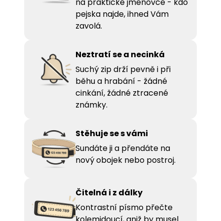
na praktické jmenovce - kdo
pejska najde, ihned Vám
zavolá.
Neztratí se a necinká
Suchý zip drží pevně i při
běhu a hrabání - žádné
cinkání, žádné ztracené
známky.
Stěhuje se s vámi
Sundáte ji a přendáte na
nový obojek nebo postroj.
Čitelná i z dálky
Kontrastní písmo přečte
kolemjdoucí, aniž by musel