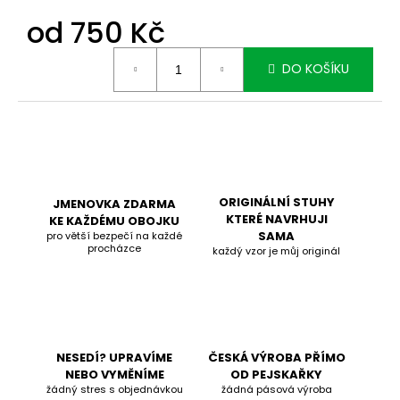
od
750 Kč
Měrná
DO KOŠÍKU
cena:
ORIGINÁLNÍ STUHY
JMENOVKA ZDARMA
KTERÉ NAVRHUJI
KE KAŽDÉMU OBOJKU
SAMA
pro větší bezpečí na každé
procházce
každý vzor je můj originál
NESEDÍ? UPRAVÍME
ČESKÁ VÝROBA PŘÍMO
NEBO VYMĚNÍME
OD PEJSKAŘKY
žádný stres s objednávkou
žádná pásová výroba