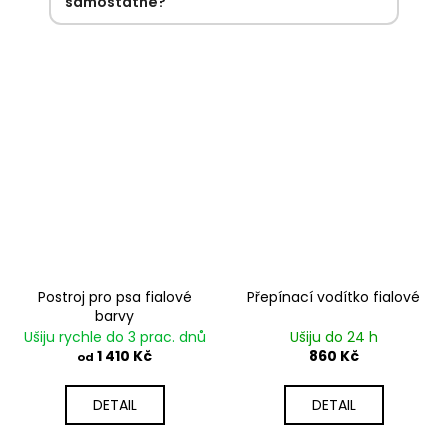
samostatně?
Postroj pro psa fialové
Přepínací vodítko fialové
barvy
Ušiju rychle do 3 prac. dnů
Ušiju do 24 h
1 410 Kč
860 Kč
od
DETAIL
DETAIL