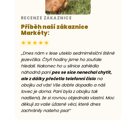
RECENZE ZÁKAZNICE
Příběh naší zákaznice
Markéty:
★★★★★
„Dnes nám v lese uteklo sedmiměsíční štěně
jezevčíka. Čtyři hodiny jsme ho zoufale
hledali. Nakonec ho u silnice zahlédla
náhodná paní
pes se sice nenechal chytit,
ale z dálky přečetla telefonní číslo
na
obojku od vás! Vše dobře dopadlo a náš
lovec je doma. Paní byla z obojku tak
nadšená, že si rovnou objednala vlastní. Moc
děkuji za vaše úžasné věci, které dnes
zachránily našeho psa!“