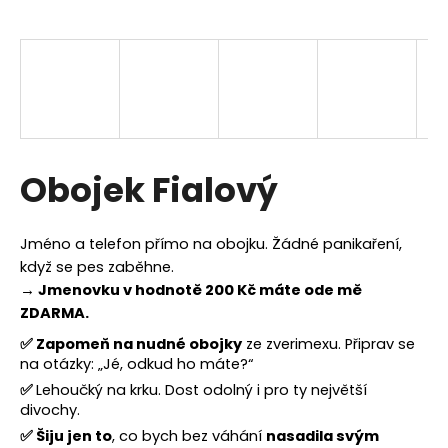
a
j
í
t
?
Obojek Fialový
HLEDAT
Jméno a telefon přímo na obojku. Žádné panikaření,
když se pes zaběhne.
→ Jmenovku v hodnotě 200 Kč máte ode mě
ZDARMA.
D
o
✅
Zapomeň na nudné obojky
ze zverimexu. Připrav se
p
na otázky: „Jé, odkud ho máte?“
o
✅
Lehoučký na krku. Dost odolný i pro ty největší
r
divochy.
u
✅
Šiju jen to
, co bych bez váhání
nasadila svým