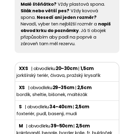
Malé štěňátko?
Vždy plastová spona.
Silák nebo větší pes?
Vždy kovová
spona.
Nesedí ani jeden rozměr?
Nevadí, vyber ten nejbližší rozměr a
napiš
obvod krku do poznámky
. Já ti obojek
přizpůsobím aby padl na poprvé a
zároveň tam měl rezervu.
XXS
| obvod krku
20–30 cm
|
1,5 cm
jorkšírský teriér, čivava, pražský krysařík
XS
| obvod krku
29–35 cm
|
2,5 cm
bordík, sheltie, bišonek, maltézák
S
| obvod krku
34–40 cm
|
2,5 cm
foxteriér, pudl, basenji, mudi
M
| obvod krku
39–50 cm
|
2,5 cm
kokršpaněl, beagle, border kolie, fr. buldoček