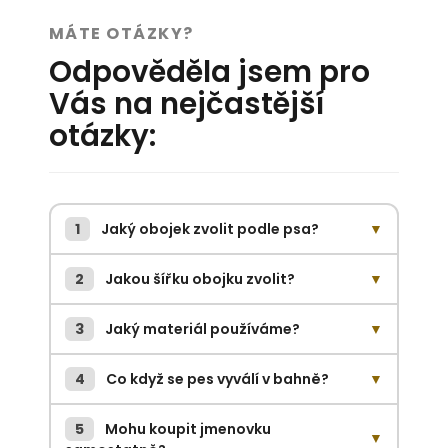
MÁTE OTÁZKY?
Odpověděla jsem pro
Vás na nejčastější
otázky:
1
Jaký obojek zvolit podle psa?
▼
2
Jakou šířku obojku zvolit?
▼
3
Jaký materiál používáme?
▼
4
Co když se pes vyválí v bahně?
▼
5
Mohu koupit jmenovku
▼