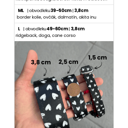
ML
| obvod krku
39–50 cm
|
3,8 cm
border kolie, ovčák, dalmatín, akita inu
L
| obvod krku
49–60 cm
|
3,8 cm
ridgeback, doga, cane corso