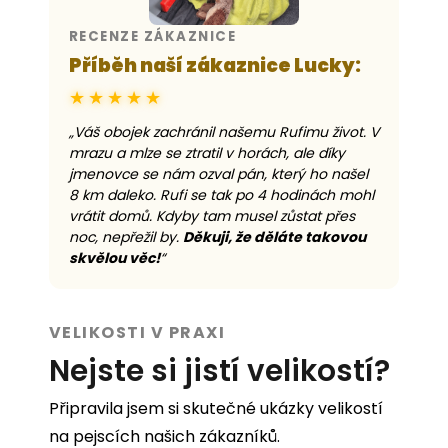
RECENZE ZÁKAZNICE
Příběh naší zákaznice Lucky:
★★★★★
„Váš obojek zachránil našemu Rufimu život. V
mrazu a mlze se ztratil v horách, ale díky
jmenovce se nám ozval pán, který ho našel
8 km daleko. Rufi se tak po 4 hodinách mohl
vrátit domů. Kdyby tam musel zůstat přes
noc, nepřežil by.
Děkuji, že děláte takovou
skvělou věc!
“
VELIKOSTI V PRAXI
Nejste si jistí velikostí?
Připravila jsem si skutečné ukázky velikostí
na pejscích našich zákazníků.