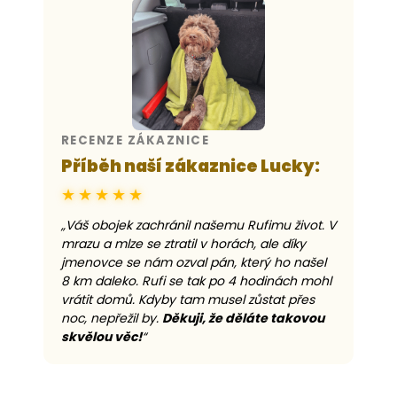
RECENZE ZÁKAZNICE
Příběh naší zákaznice Lucky:
★★★★★
„Váš obojek zachránil našemu Rufimu život. V
mrazu a mlze se ztratil v horách, ale díky
jmenovce se nám ozval pán, který ho našel
8 km daleko. Rufi se tak po 4 hodinách mohl
vrátit domů. Kdyby tam musel zůstat přes
noc, nepřežil by.
Děkuji, že děláte takovou
skvělou věc!
“