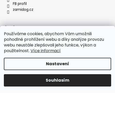
FB profil
zamidog.cz
Instagram
Používáme cookies, abychom Vám umožnili
pohodlné prohlížení webu a díky analýze provozu
webu neustále zlepšovali jeho funkce, výkon a
použitelnost.
Více informací
Nastavení
Souhlasím
Sledovat na Instagramu
Vytvořil Shoptet
Copyright 2026
E-shop Zamidog
. Všechna práva