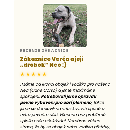
RECENZE ZÁKAZNICE
Zákaznice Verča a její
„drobok“ Neo :)
★★★★★
„Máme od Monči obojek i vodítko pro našeho
Nea (Cane Corso) a jsme maximálně
spokojeni.
Potřebovali jsme opravdu
pevné vybavení pro obří plemeno
, takže
jsme se domluvili na větší kovové sponě a
extra pevném ušití. Všechno bez problémů
splnilo naše očekávání. Nemáme vůbec
strach, že by se obojek nebo vodítko přetrhly,