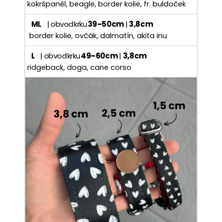
kokršpaněl, beagle, border kolie, fr. buldoček
ML
| obvod krku
39–50 cm
|
3,8 cm
border kolie, ovčák, dalmatín, akita inu
L
| obvod krku
49–60 cm
|
3,8 cm
ridgeback, doga, cane corso