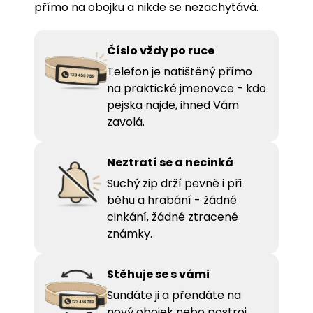
přímo na obojku a nikde se nezachytává.
Číslo vždy po ruce
Telefon je natištěný přímo
na praktické jmenovce - kdo
pejska najde, ihned Vám
zavolá.
Neztratí se a necinká
Suchý zip drží pevně i při
běhu a hrabání - žádné
cinkání, žádné ztracené
známky.
Stěhuje se s vámi
Sundáte ji a přendáte na
nový obojek nebo postroj.