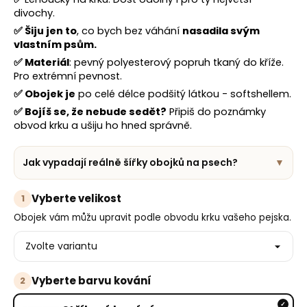
č
divochy.
u
j
✅
Šiju jen to
, co bych bez váhání
nasadila svým
vlastním psům.
e
m
✅
Materiál
: pevný polyesterový popruh tkaný do kříže.
e
Pro extrémní pevnost.
✅
Obojek je
po celé délce podšitý látkou - softshellem.
✅
Bojíš se, že nebude sedět?
Připiš do poznámky
obvod krku a ušiju ho hned správně.
Jak vypadají reálně šířky obojků na psech?
▼
Vyberte velikost
1
Obojek vám můžu upravit podle obvodu krku vašeho pejska.
Vyberte barvu kování
2
✓