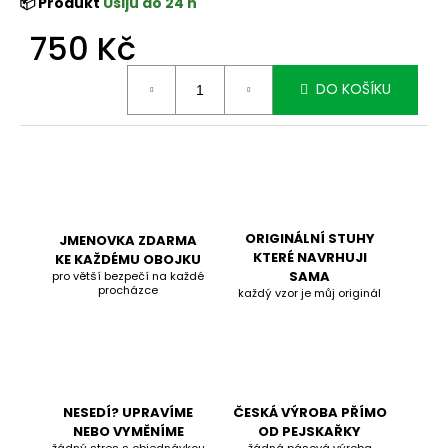
📦 Produkt
Ušiju do 24 h
750 Kč
Měrná
DO KOŠÍKU
cena:
ORIGINÁLNÍ STUHY
JMENOVKA ZDARMA
KTERÉ NAVRHUJI
KE KAŽDÉMU OBOJKU
SAMA
pro větší bezpečí na každé
procházce
každý vzor je můj originál
NESEDÍ? UPRAVÍME
ČESKÁ VÝROBA PŘÍMO
NEBO VYMĚNÍME
OD PEJSKAŘKY
žádný stres s objednávkou
žádná pásová výroba