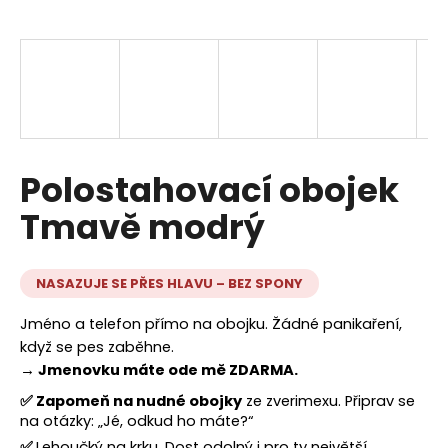
a
j
í
t
?
Polostahovací obojek
Tmavě modrý
HLEDAT
NASAZUJE SE PŘES HLAVU – BEZ SPONY
D
Jméno a telefon přímo na obojku. Žádné panikaření,
o
když se pes zaběhne.
p
→ Jmenovku máte ode mě ZDARMA.
o
✅
Zapomeň na nudné obojky
ze zverimexu. Připrav se
r
na otázky: „Jé, odkud ho máte?“
u
✅
Lehoučký na krku. Dost odolný i pro ty největší