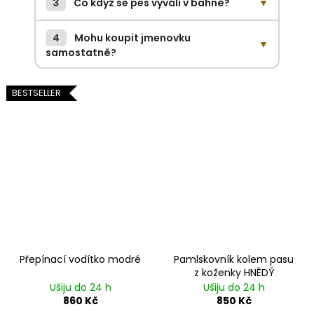
3
Co když se pes vyválí v bahně?
▼
4
Mohu koupit jmenovku
▼
samostatně?
BESTSELLER
Přepínací vodítko modré
Pamlskovník kolem pasu
z koženky HNĚDÝ
Ušiju do 24 h
Ušiju do 24 h
860 Kč
850 Kč