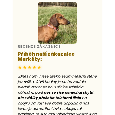
RECENZE ZÁKAZNICE
Příběh naší zákaznice
Markéty:
★★★★★
„Dnes nám v lese uteklo sedmiměsíční štěně
jezevčíka. Čtyři hodiny jsme ho zoufale
hledali. Nakonec ho u silnice zahlédla
náhodná paní
pes se sice nenechal chytit,
ale z dálky přečetla telefonní číslo
na
obojku od vás! Vše dobře dopadlo a náš
lovec je doma. Paní byla z obojku tak
nadšená, že si rovnou objednala vlastní. Moc