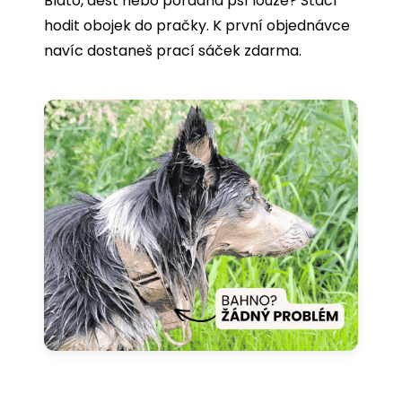
Bláto, déšť nebo pořádná psí louže? Stačí
hodit obojek do pračky. K první objednávce
navíc dostaneš prací sáček zdarma.