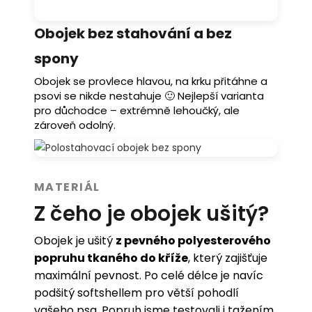
Obojek bez stahování a bez
spony
Obojek se provlece hlavou, na krku přitáhne a
psovi se nikde nestahuje 🙂 Nejlepší varianta
pro důchodce – extrémně lehoučký, ale
zároveň odolný.
MATERIÁL
Z čeho je obojek ušitý?
Obojek je ušitý
z pevného polyesterového
popruhu tkaného do kříže
, který zajišťuje
maximální pevnost. Po celé délce je navíc
podšitý softshellem pro větší pohodlí
vašeho psa. Popruh jsme testovali i tažením