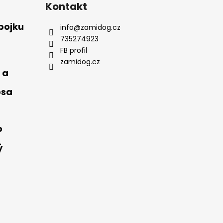
Kontakt
bojku
info
@
zamidog.cz
735274923
FB profil
zamidog.cz
 a
psa
o
ý