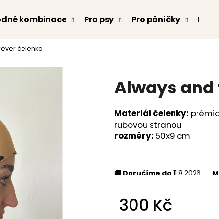
odné kombinace
Pro psy
Pro páničky
Kont
rever čelenka
Co potřebujete najít?
Always and 
HLEDAT
Materiál čelenky:
prémio
rubovou stranou
Doporučujeme
rozměry:
50x9 cm
🚚 Doručíme do
11.8.2026
M
300 Kč
Měrná