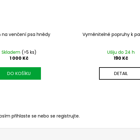
 na venčení psa hnědy
Vyměnitelné popruhy k pa
Skladem
(>5 ks)
Ušiju do 24 h
1 000 Kč
190 Kč
DO KOŠÍKU
DETAIL
rosím
přihlaste se
nebo se
registrujte
.