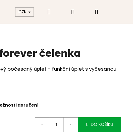
Hledat
Přihlášení
Nákupní
akt
Hodnocení obchodu
CZK
košík
forever čelenka
vý počesaný úplet - funkční úplet s vyčesanou
ožnosti doručení
DO KOŠÍKU