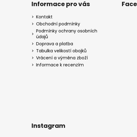
á
Informace pro vás
Fac
p
a
Kontakt
t
Obchodní podmínky
í
Podmínky ochrany osobních
údajů
Doprava a platba
Tabulka velikostí obojků
Vrácení a výměna zboží
Informace k recenzím
Instagram