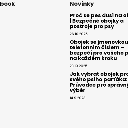
ebook
Novinky
Proč se pes dusí na o
| Bezpečné obojky a
postroje pro psy
26.10.2025
Obojek se jmenovkou
telefonním číslem –
bezpečí pro vašeho 
na každém kroku
23.10.2025
Jak vybrat obojek pr
svého psího parťáka:
Průvodce pro správn
výběr
14.9.2023