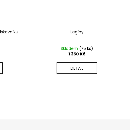
lskovníku
Legíny
Skladem
(>5 ks)
1 350 Kč
DETAIL