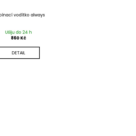
pínací vodítko always
Ušiju do 24 h
860 Kč
DETAIL