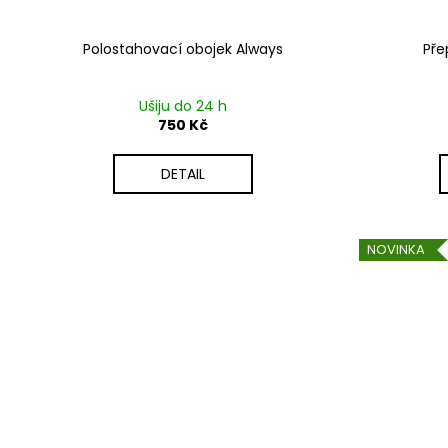
Polostahovací obojek Always
Pře
Ušiju do 24 h
750 Kč
DETAIL
NOVINKA