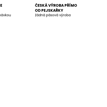
E
ČESKÁ VÝROBA PŘÍMO
OD PEJSKAŘKY
dnávkou
žádná pásová výroba