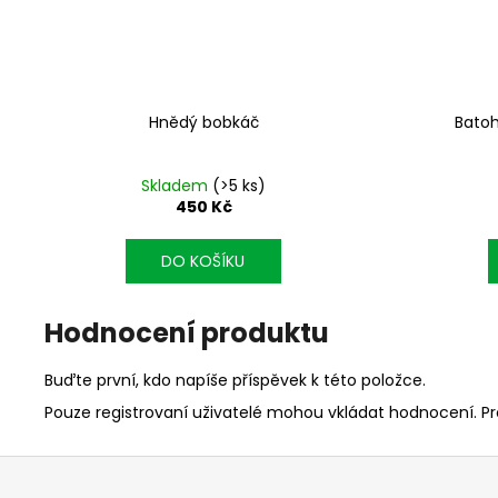
Hnědý bobkáč
Batoh
Skladem
(>5 ks)
450 Kč
DO KOŠÍKU
Hodnocení produktu
Buďte první, kdo napíše příspěvek k této položce.
Pouze registrovaní uživatelé mohou vkládat hodnocení. P
Z