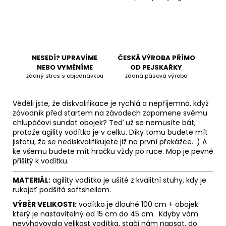
NESEDÍ? UPRAVÍME
ČESKÁ VÝROBA PŘÍMO
NEBO VYMĚNÍME
OD PEJSKAŘKY
žádný stres s objednávkou
žádná pásová výroba
Věděli jste, že diskvalifikace je rychlá a nepříjemná, když
závodník před startem na závodech zapomene svému
chlupáčovi sundat obojek? Teď už se nemusíte bát,
protože agility vodítko je v celku. Díky tomu budete mít
jistotu, že se nediskvalifikujete již na první překážce. :) A
ke všemu budete mít hračku vždy po ruce. Mop je pevně
přišitý k vodítku.
MATERIÁL:
agility vodítko je ušité z kvalitní stuhy, kdy je
rukojeť podšitá softshellem.
VÝBĚR VELIKOSTI:
vodítko je dlouhé 100 cm + obojek
který je nastavitelný od 15 cm do 45 cm. Kdyby vám
nevyhovovala velikost vodítka, stačí nám napsat, do