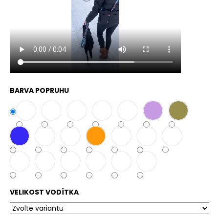
č
u
j
e
m
e
BARVA POPRUHU
VELIKOST VODÍTKA