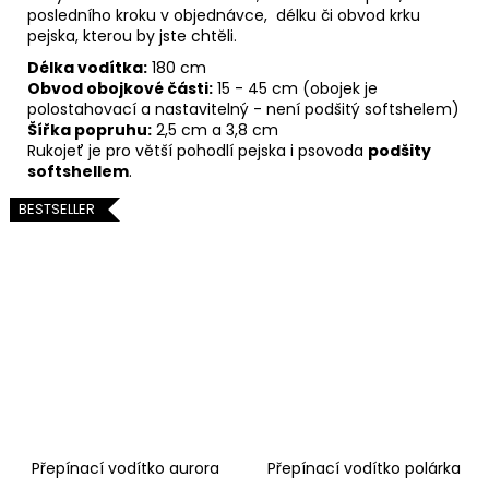
posledního kroku v objednávce, délku či obvod krku
pejska, kterou by jste chtěli.
Délka vodítka:
180 cm
Obvod obojkové části:
15 - 45 cm (obojek je
polostahovací a nastavitelný - není podšitý softshelem)
Šířka popruhu:
2,5 cm a 3,8 cm
Rukojeť je pro větší pohodlí pejska i psovoda
podšity
softshellem
.
BESTSELLER
Přepínací vodítko aurora
Přepínací vodítko polárka