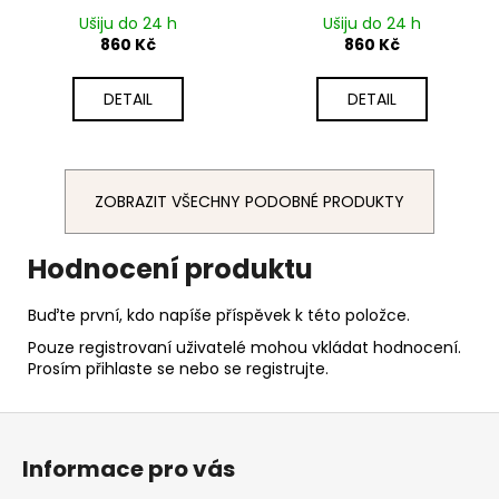
Ušiju do 24 h
Ušiju do 24 h
860 Kč
860 Kč
DETAIL
DETAIL
ZOBRAZIT VŠECHNY PODOBNÉ PRODUKTY
Hodnocení produktu
Buďte první, kdo napíše příspěvek k této položce.
Pouze registrovaní uživatelé mohou vkládat hodnocení.
Prosím
přihlaste se
nebo se
registrujte
.
Z
á
Informace pro vás
p