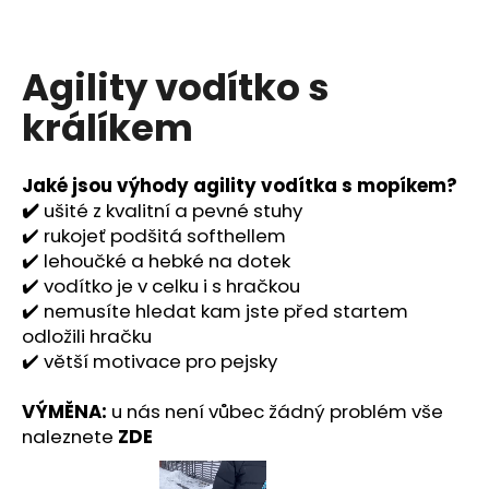
a
j
Agility vodítko s
í
t
králíkem
?
Jaké jsou výhody agility vodítka s mopíkem?
✔️
ušité z kvalitní a pevné stuhy
✔️ rukojeť podšitá softhellem
HLEDAT
✔️ lehoučké a hebké na dotek
✔️ vodítko je v celku i s hračkou
✔️ nemusíte hledat kam jste před startem
odložili hračku
D
✔️ větší motivace pro pejsky
o
p
VÝMĚNA:
u nás není vůbec žádný problém vše
o
naleznete
ZDE
r
u