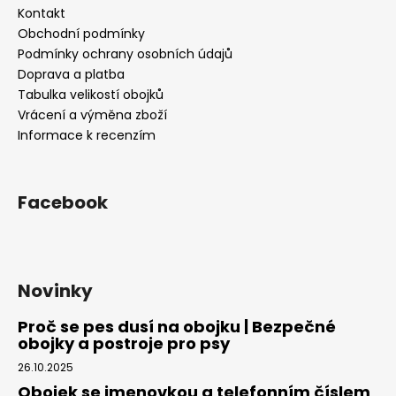
a
Kontakt
t
Obchodní podmínky
í
Podmínky ochrany osobních údajů
Doprava a platba
Tabulka velikostí obojků
Vrácení a výměna zboží
Informace k recenzím
Facebook
Novinky
Proč se pes dusí na obojku | Bezpečné
obojky a postroje pro psy
26.10.2025
Obojek se jmenovkou a telefonním číslem