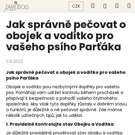
K
Přejít
Hledat
Náku
M
Přihlášen
CZK
na
o
obsah
Zpět
Zpět
košík
š
Jak správně pečovat o
í
C
obojek a vodítko pro
k
o
vašeho psího Parťáka
p
o
11.9.2023
t
ř
Jak správně pečovat o obojek a vodítko pro vašeho
psího Parťáka
e
b
Obojek a vodítko jsou nezbytnými doplňky pro vašeho
psa. Pomáhají vám udržet kontrolu během procházek a
u
přispívají k bezpečnosti a pohodlí vašeho čtyřnohého
j
společníka. Aby však tyto doplňky zůstaly v dobrém stavu
e
a funkční, je důležité o ně pečovat správně. Zde máme
několik užitečných tipů, jak to udělat.
t
1. Pravidelně kontrolujte stav Obojku a Vodítka
e
Je důležité pravidelně prověřovat stav obojku a vodítka.
n