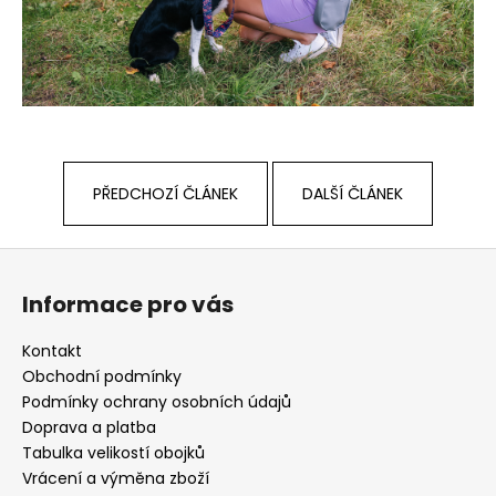
PŘEDCHOZÍ ČLÁNEK
DALŠÍ ČLÁNEK
Z
á
Informace pro vás
p
a
Kontakt
t
Obchodní podmínky
í
Podmínky ochrany osobních údajů
Doprava a platba
Tabulka velikostí obojků
Vrácení a výměna zboží