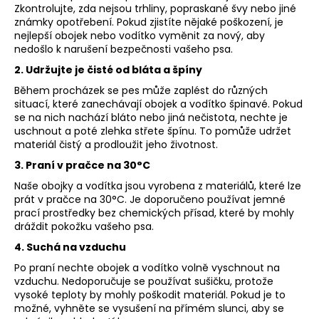
Zkontrolujte, zda nejsou trhliny, popraskané švy nebo jiné
a
známky opotřebení. Pokud zjistíte nějaké poškození, je
j
nejlepší obojek nebo vodítko vyměnit za nový, aby
nedošlo k narušení bezpečnosti vašeho psa.
í
t
2. Udržujte je čisté od bláta a špíny
?
Během procházek se pes může zaplést do různých
situací, které zanechávají obojek a vodítko špinavé. Pokud
se na nich nachází bláto nebo jiná nečistota, nechte je
uschnout a poté zlehka střete špínu. To pomůže udržet
materiál čistý a prodloužit jeho životnost.
3. Praní v pračce na 30°C
HLEDAT
Naše obojky a vodítka jsou vyrobena z materiálů, které lze
prát v pračce na 30°C. Je doporučeno používat jemné
prací prostředky bez chemických přísad, které by mohly
D
dráždit pokožku vašeho psa.
o
4. Suchá na vzduchu
p
Po praní nechte obojek a vodítko volně vyschnout na
o
vzduchu. Nedoporučuje se používat sušičku, protože
r
vysoké teploty by mohly poškodit materiál. Pokud je to
u
možné, vyhněte se vysušení na přímém slunci, aby se