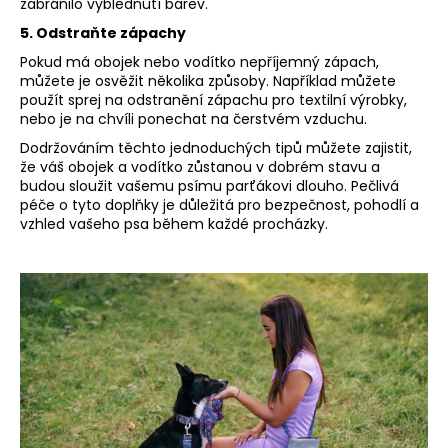
č
zabránilo vyblednutí barev.
u
5. Odstraňte zápachy
j
Pokud má obojek nebo vodítko nepříjemný zápach,
e
můžete je osvěžit několika způsoby. Například můžete
m
použít sprej na odstranění zápachu pro textilní výrobky,
e
nebo je na chvíli ponechat na čerstvém vzduchu.
Dodržováním těchto jednoduchých tipů můžete zajistit,
že váš obojek a vodítko zůstanou v dobrém stavu a
budou sloužit vašemu psímu parťákovi dlouho. Pečlivá
péče o tyto doplňky je důležitá pro bezpečnost, pohodlí a
vzhled vašeho psa během každé procházky.