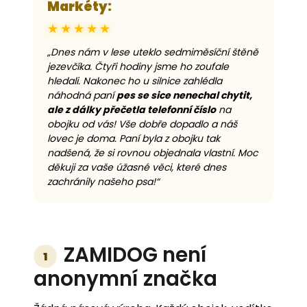
Markéty:
★★★★★
„Dnes nám v lese uteklo sedmiměsíční štěně
jezevčíka. Čtyři hodiny jsme ho zoufale
hledali. Nakonec ho u silnice zahlédla
náhodná paní
pes se sice nenechal chytit,
ale z dálky přečetla telefonní číslo
na
obojku od vás! Vše dobře dopadlo a náš
lovec je doma. Paní byla z obojku tak
nadšená, že si rovnou objednala vlastní. Moc
děkuji za vaše úžasné věci, které dnes
zachránily našeho psa!“
ZAMIDOG není
1
anonymní značka