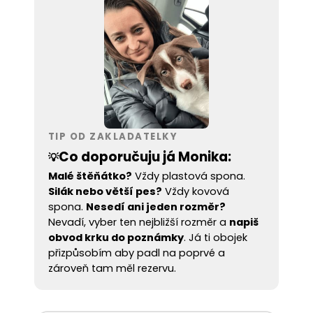
TIP OD ZAKLADATELKY
Co doporučuju já Monika:
💡
Malé štěňátko?
Vždy plastová spona.
Silák nebo větší pes?
Vždy kovová
spona.
Nesedí ani jeden rozměr?
Nevadí, vyber ten nejbližší rozměr a
napiš
obvod krku do poznámky
. Já ti obojek
přizpůsobím aby padl na poprvé a
zároveň tam měl rezervu.