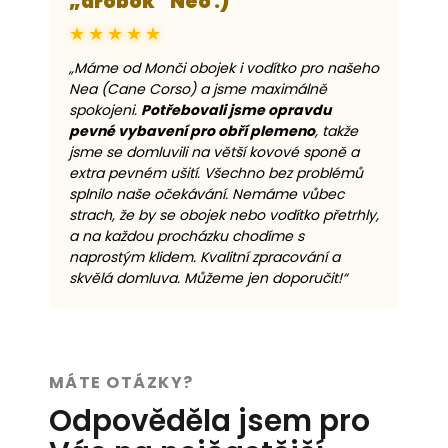
„drobok“ Neo :)
★★★★★
„Máme od Monči obojek i vodítko pro našeho
Nea (Cane Corso) a jsme maximálně
spokojeni.
Potřebovali jsme opravdu
pevné vybavení pro obří plemeno
, takže
jsme se domluvili na větší kovové sponě a
extra pevném ušití. Všechno bez problémů
splnilo naše očekávání. Nemáme vůbec
strach, že by se obojek nebo vodítko přetrhly,
a na každou procházku chodíme s
naprostým klidem. Kvalitní zpracování a
skvělá domluva. Můžeme jen doporučit!“
MÁTE OTÁZKY?
Odpověděla jsem pro