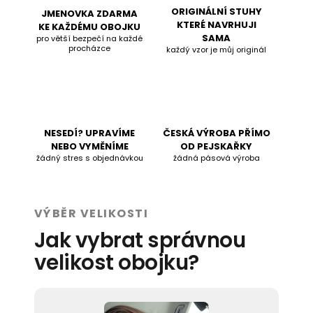
ORIGINÁLNÍ STUHY
JMENOVKA ZDARMA
KTERÉ NAVRHUJI
KE KAŽDÉMU OBOJKU
SAMA
pro větší bezpečí na každé
procházce
každý vzor je můj originál
NESEDÍ? UPRAVÍME
ČESKÁ VÝROBA PŘÍMO
NEBO VYMĚNÍME
OD PEJSKAŘKY
žádný stres s objednávkou
žádná pásová výroba
VÝBĚR VELIKOSTI
Jak vybrat správnou
velikost obojku?