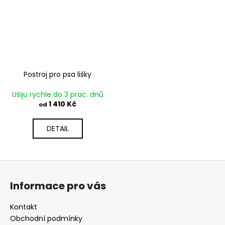
Postroj pro psa lišky
Ušiju rychle do 3 prac. dnů
1 410 Kč
od
DETAIL
Z
á
Informace pro vás
p
a
Kontakt
t
Obchodní podmínky