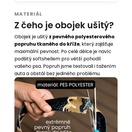
MATERIÁL
Z čeho je obojek ušitý?
Obojek je ušitý
z pevného polyesterového
popruhu tkaného do kříže
, který zajišťuje
maximální pevnost. Po celé délce je navíc
podšitý softshellem pro větší pohodlí
vašeho psa. Popruh jsme testovali i tažením
auta a obstál bez jediného problému.