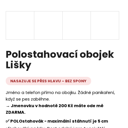
a
j
í
t
?
Polostahovací obojek
Lišky
HLEDAT
NASAZUJE SE PŘES HLAVU – BEZ SPONY
D
Jméno a telefon přímo na obojku. Žádné panikaření,
o
když se pes zaběhne.
p
→ Jmenovku v hodnotě 200 Kč máte ode mě
o
ZDARMA.
r
✅ POLOstahovák - maximální stáhnutí je 5 cm
u