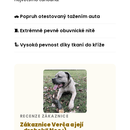
🚗 Popruh otestovaný tažením auta
🧵 Extrémně pevné obuvnické nitě
🦾 Vysoká pevnost díky tkaní do kříže
RECENZE ZÁKAZNICE
Zákaznice Verča a její