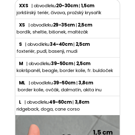
XXS
| obvod krku
20–30 cm
|
1,5 cm
jorkšírský teriér, čivava, pražský krysařík
XS
| obvod krku
29–35 cm
|
2,5 cm
bordík, sheltie, bišonek, maltézák
S
| obvod krku
34–40 cm
|
2,5 cm
foxteriér, pudl, basenji, mudi
M
| obvod krku
39–50 cm
|
2,5 cm
kokršpaněl, beagle, border kolie, fr. buldoček
ML
| obvod krku
39–50 cm
|
3,8 cm
border kolie, ovčák, dalmatín, akita inu
L
| obvod krku
49–60 cm
|
3,8 cm
ridgeback, doga, cane corso