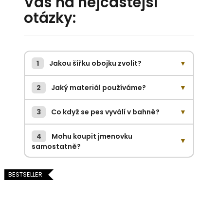
Vás na nejčastější
otázky:
1
Jakou šířku obojku zvolit?
▼
2
Jaký materiál používáme?
▼
3
Co když se pes vyválí v bahně?
▼
4
Mohu koupit jmenovku
▼
samostatně?
BESTSELLER