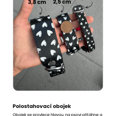
Polostahovací obojek
Obojek se provlece hlavou, na psovi přitáhne a