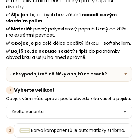
č
✅
Lehoučký na krku. Dost odolný i pro ty největší
u
divochy.
j
✅
Šiju jen to
, co bych bez váhání
nasadila svým
e
vlastním psům.
m
✅
Materiál
: pevný polyesterový popruh tkaný do kříže.
e
Pro extrémní pevnost.
✅
Obojek je
po celé délce podšitý látkou - softshellem.
✅
Bojíš se, že nebude sedět?
Připiš do poznámky
obvod krku a ušiju ho hned správně.
Jak vypadají reálně šířky obojků na psech?
▼
Vyberte velikost
1
Obojek vám můžu upravit podle obvodu krku vašeho pejska.
Barva komponentů je automaticky stříbrná.
2