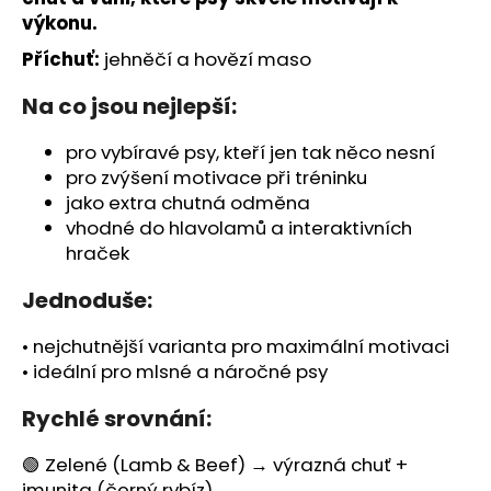
č
výkonu.
u
j
Příchuť:
jehněčí a hovězí maso
e
m
Na co jsou nejlepší:
e
pro vybíravé psy, kteří jen tak něco nesní
pro zvýšení motivace při tréninku
jako extra chutná odměna
vhodné do hlavolamů a interaktivních
hraček
Jednoduše:
• nejchutnější varianta pro maximální motivaci
• ideální pro mlsné a náročné psy
Rychlé srovnání:
🟢 Zelené (Lamb & Beef) → výrazná chuť +
imunita (černý rybíz)