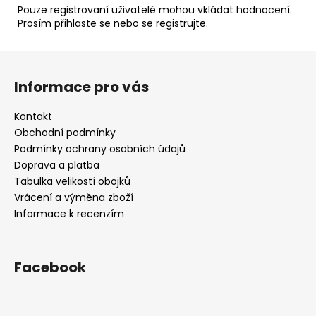
Pouze registrovaní uživatelé mohou vkládat hodnocení.
Prosím
přihlaste se
nebo se
registrujte
.
Z
á
Informace pro vás
p
a
Kontakt
t
Obchodní podmínky
í
Podmínky ochrany osobních údajů
Doprava a platba
Tabulka velikostí obojků
Vrácení a výměna zboží
Informace k recenzím
Facebook