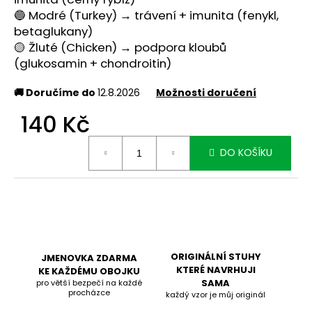
🔵 Modré (Turkey) → trávení + imunita (fenykl,
betaglukany)
🟡 Žluté (Chicken) → podpora kloubů
(glukosamin + chondroitin)
🚚 Doručíme do
12.8.2026
Možnosti doručení
140 Kč
Měrná
DO KOŠÍKU
cena:
ORIGINÁLNÍ STUHY
JMENOVKA ZDARMA
KTERÉ NAVRHUJI
KE KAŽDÉMU OBOJKU
SAMA
pro větší bezpečí na každé
procházce
každý vzor je můj originál