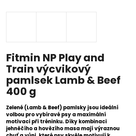
a
j
í
t
?
Fitmin NP Play and
Train výcvikový
HLEDAT
pamlsek Lamb & Beef
400 g
D
o
Zelené (Lamb & Beef) pamlsky jsou ideální
p
volbou pro vybíravé psy a maximální
o
motivaci při tréninku. Díky kombinaci
r
jehněčího a hovězího masa mají výraznou
u
chuť a vůni, které psy skvěle motivují k