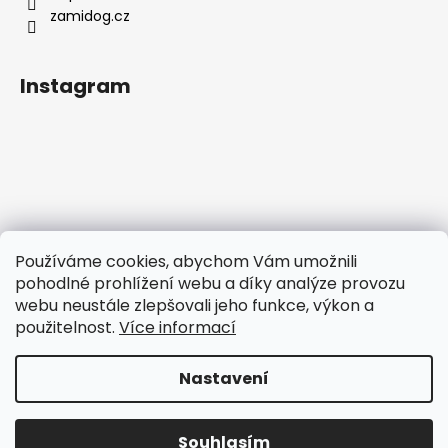
zamidog.cz
Instagram
Používáme cookies, abychom Vám umožnili
pohodlné prohlížení webu a díky analýze provozu
webu neustále zlepšovali jeho funkce, výkon a
použitelnost.
Více informací
Sledovat na Instagramu
Nastavení
Vytvořil Shoptet
Copyright 2026
E-shop Zamidog
. Všechna práva
Souhlasím
vyhrazena.