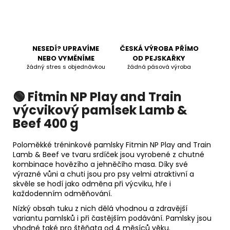
NESEDÍ? UPRAVÍME
ČESKÁ VÝROBA PŘÍMO
NEBO VYMĚNÍME
OD PEJSKAŘKY
žádný stres s objednávkou
žádná pásová výroba
🟢 Fitmin NP Play and Train
výcvikový pamlsek Lamb &
Beef 400 g
Poloměkké tréninkové pamlsky Fitmin NP Play and Train
Lamb & Beef ve tvaru srdíček jsou vyrobené z chutné
kombinace hovězího a jehněčího masa. Díky své
výrazné vůni a chuti jsou pro psy velmi atraktivní a
skvěle se hodí jako odměna při výcviku, hře i
každodenním odměňování.
Nízký obsah tuku z nich dělá vhodnou a zdravější
variantu pamlsků i při častějším podávání. Pamlsky jsou
vhodné také pro štěňata od 4 měsíců věku.