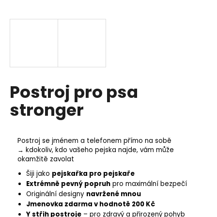
a
j
í
t
?
Postroj pro psa
stronger
HLEDAT
Postroj se jménem a telefonem přímo na sobě
→ kdokoliv, kdo vašeho pejska najde, vám může
D
okamžitě zavolat
o
Šiji jako
pejskařka pro pejskaře
p
Extrémně pevný popruh
pro maximální bezpečí
o
Originální designy
navržené mnou
r
Jmenovka zdarma v hodnotě 200 Kč
u
Y střih postroje
– pro zdravý a přirozený pohyb