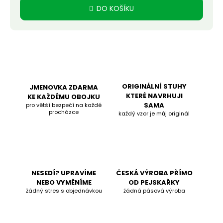
DO KOŠÍKU
ORIGINÁLNÍ STUHY
JMENOVKA ZDARMA
KTERÉ NAVRHUJI
KE KAŽDÉMU OBOJKU
SAMA
pro větší bezpečí na každé
procházce
každý vzor je můj originál
NESEDÍ? UPRAVÍME
ČESKÁ VÝROBA PŘÍMO
NEBO VYMĚNÍME
OD PEJSKAŘKY
žádný stres s objednávkou
žádná pásová výroba