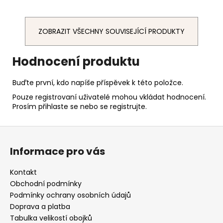
ZOBRAZIT VŠECHNY SOUVISEJÍCÍ PRODUKTY
Hodnocení produktu
Buďte první, kdo napíše příspěvek k této položce.
Pouze registrovaní uživatelé mohou vkládat hodnocení.
Prosím
přihlaste se
nebo se
registrujte
.
Z
á
Informace pro vás
p
a
Kontakt
t
Obchodní podmínky
í
Podmínky ochrany osobních údajů
Doprava a platba
Tabulka velikostí obojků