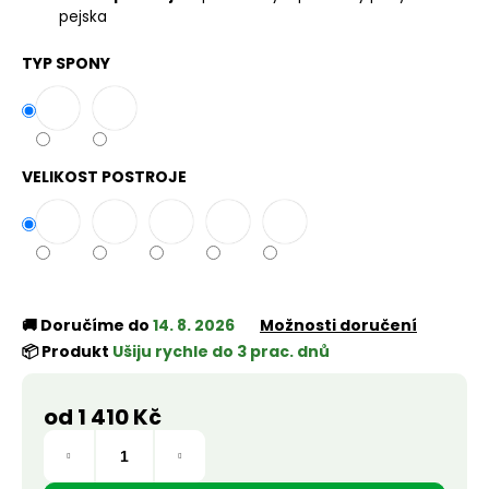
č
pejska
u
j
TYP SPONY
e
m
e
VELIKOST POSTROJE
🚚 Doručíme do
14. 8. 2026
Možnosti doručení
📦 Produkt
Ušiju rychle do 3 prac. dnů
od
1 410 Kč
Měrná
cena: