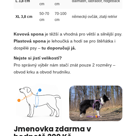
L 3,8 cm
dalmatin, labrador, ridgeback
cm
cm
50-70
70-100
XL 3,8 cm
německý ovčák, zlatý retrívr
cm
cm
Kovová spona
je těžší a vhodná pro větší a silnější psy.
Plastová spona
je lehoučká a hodí se pro štěňátka i
dospělé psy –
tu doporučuji já.
Nejste si jistí velikostí?
Pro správný výběr nám stačí znát pouze 2 rozměry –
obvod krku a obvod hrudníku.
Jmenovka zdarma v