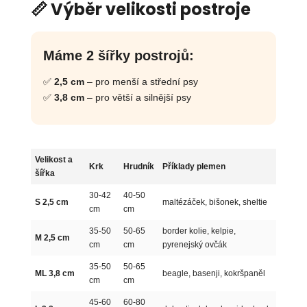
📏 Výběr velikosti postroje
Máme 2 šířky postrojů:
✅
2,5 cm
– pro menší a střední psy
✅
3,8 cm
– pro větší a silnější psy
Velikost a
Krk
Hrudník
Příklady plemen
šířka
30-42
40-50
S 2,5 cm
maltézáček, bišonek, sheltie
cm
cm
35-50
50-65
border kolie, kelpie,
M 2,5 cm
cm
cm
pyrenejský ovčák
35-50
50-65
ML 3,8 cm
beagle, basenji, kokršpaněl
cm
cm
45-60
60-80