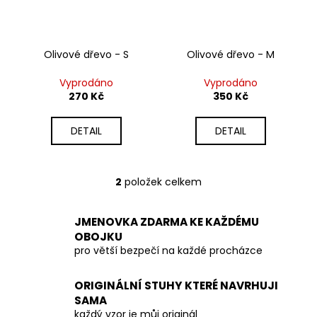
r
ů
a
o
j
d
í
Olivové dřevo - S
Olivové dřevo - M
u
t
k
Vyprodáno
Vyprodáno
?
t
270 Kč
350 Kč
ů
DETAIL
DETAIL
HLEDAT
2
položek celkem
O
v
l
JMENOVKA ZDARMA KE KAŽDÉMU
D
á
OBOJKU
o
d
pro větší bezpečí na každé procházce
p
a
o
c
ORIGINÁLNÍ STUHY KTERÉ NAVRHUJI
r
í
SAMA
u
p
každý vzor je můj originál