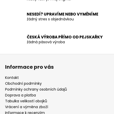
č
r
u
v
j
NESEDÍ? UPRAVÍME NEBO VYMĚNÍME
k
e
žádný stres s objednávkou
y
m
v
e
ý
p
ČESKÁ VÝROBA PŘÍMO OD PEJSKAŘKY
žádná pásová výroba
i
s
u
Z
á
Informace pro vás
p
a
Kontakt
t
Obchodní podmínky
í
Podmínky ochrany osobních údajů
Doprava a platba
Tabulka velikostí obojků
Vrácení a výměna zboží
Informace k recenzím