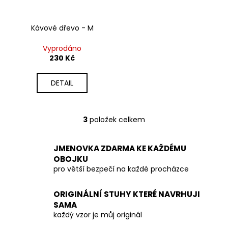
č
u
j
Kávové dřevo - M
e
m
Vyprodáno
e
230 Kč
DETAIL
3
položek celkem
O
v
l
JMENOVKA ZDARMA KE KAŽDÉMU
á
OBOJKU
d
pro větší bezpečí na každé procházce
a
c
ORIGINÁLNÍ STUHY KTERÉ NAVRHUJI
í
SAMA
p
každý vzor je můj originál
r