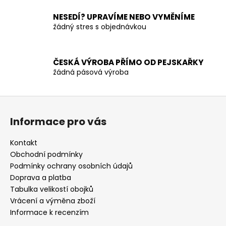
v
NESEDÍ? UPRAVÍME NEBO VYMĚNÍME
k
žádný stres s objednávkou
y
v
ý
p
ČESKÁ VÝROBA PŘÍMO OD PEJSKAŘKY
žádná pásová výroba
i
s
u
Z
á
Informace pro vás
p
a
Kontakt
t
Obchodní podmínky
í
Podmínky ochrany osobních údajů
Doprava a platba
Tabulka velikostí obojků
Vrácení a výměna zboží
Informace k recenzím