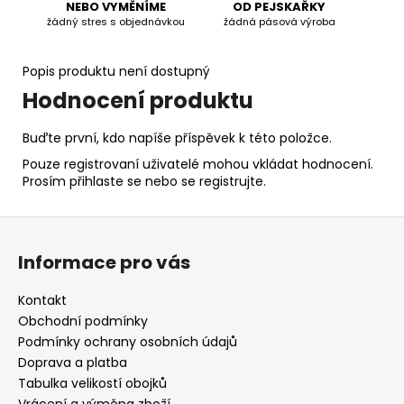
NEBO VYMĚNÍME
OD PEJSKAŘKY
žádný stres s objednávkou
žádná pásová výroba
Popis produktu není dostupný
Hodnocení produktu
Buďte první, kdo napíše příspěvek k této položce.
Pouze registrovaní uživatelé mohou vkládat hodnocení.
Prosím
přihlaste se
nebo se
registrujte
.
Z
á
Informace pro vás
p
a
Kontakt
t
Obchodní podmínky
í
Podmínky ochrany osobních údajů
Doprava a platba
Tabulka velikostí obojků