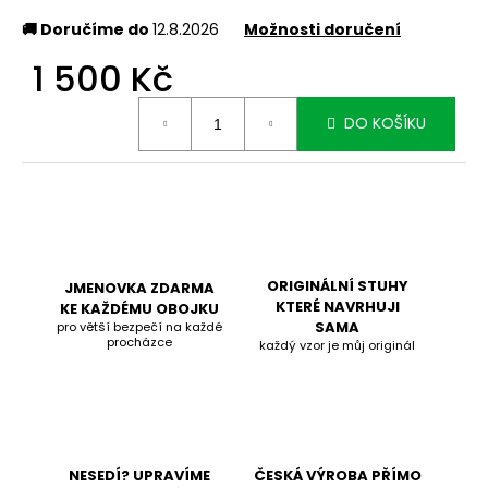
č
u
🚚 Doručíme do
12.8.2026
Možnosti doručení
j
1 500 Kč
e
m
Měrná
e
DO KOŠÍKU
cena:
ORIGINÁLNÍ STUHY
JMENOVKA ZDARMA
KTERÉ NAVRHUJI
KE KAŽDÉMU OBOJKU
SAMA
pro větší bezpečí na každé
procházce
každý vzor je můj originál
NESEDÍ? UPRAVÍME
ČESKÁ VÝROBA PŘÍMO