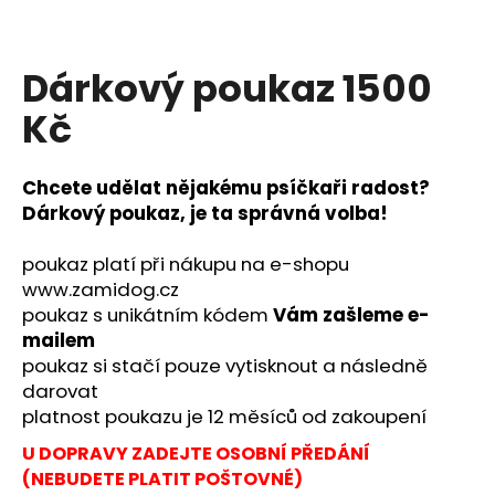
a
j
Dárkový poukaz 1500
í
t
Kč
?
Chcete udělat nějakému psíčkaři radost?
Dárkový poukaz, je ta správná volba!
HLEDAT
poukaz platí při nákupu na e-shopu
www.zamidog.cz
poukaz s unikátním kódem
Vám zašleme e-
mailem
D
poukaz si stačí pouze vytisknout a následně
o
darovat
p
platnost poukazu je 12 měsíců od zakoupení
o
r
U DOPRAVY ZADEJTE OSOBNÍ PŘEDÁNÍ
u
(NEBUDETE PLATIT POŠTOVNÉ)